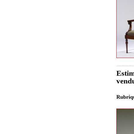
Estim
vend
Rubri