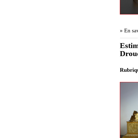
» En sav
Estim
Drou
Rubri