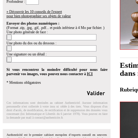
Profondeur :
» Découvrir les 10 conseils de l'expert
pour bien photographier ses objets de valeur
Envoyer des photos numériques :
(Format .zip, .jpg, .gif, .pdf... et poids inférieur à 4 Mo par fichier. )
Une photo générale de face :
Une photo du dos ou du dessous :
Une signature ou un détail :
Estim
Si vous rencontrez la moindre difficulté pour nous faire
dans 
parvenir vos images, vous pouvez nous contacter à
ICI
* Mentions obligatoires
Rubri
Ces informations sont destinées au cabinet Authenticité. Aucune information
personnelle n'est collectée à votre insu ni cédée à des tiers. Vous disposez d'un
droit d'accés, de modification, de rectification et de suppression des données vous
concernant (loi Informatique et Libertés du 6 janvier 1978). Vous pouvez en faire
la demande par mail à
contact@authenticite.fr
.
Authenticité est le premier cabinet européen d'experts conseil en oeuvres