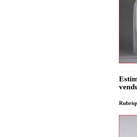
Estim
vend
Rubri