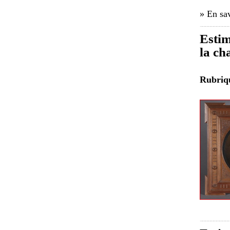
» En sav
Estim
la ch
Rubri