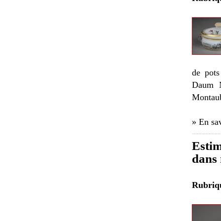
de pots
Daum Na
Montau
» En sav
Estim
dans 
Rubri