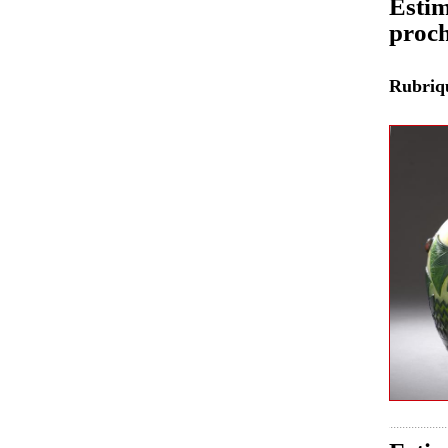
Estim
proch
Rubri