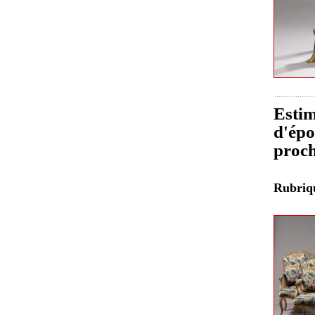
Estim
d'épo
proch
Rubri