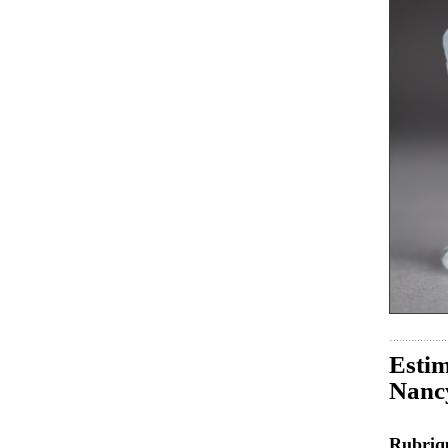
Estim
Nancy
Rubri