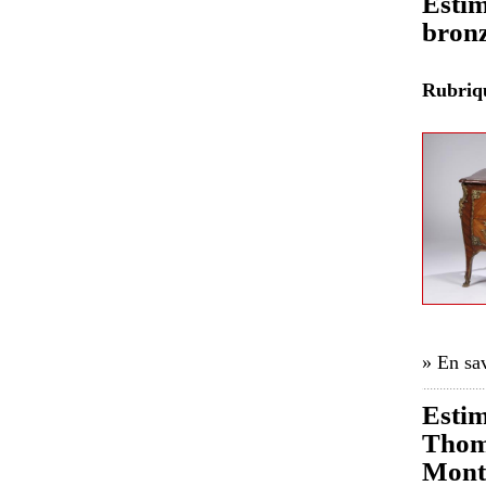
Estim
bronz
Rubri
» En sav
Estim
Thoma
Mont