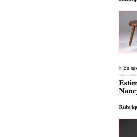
» En sav
Estim
Nancy
Rubri