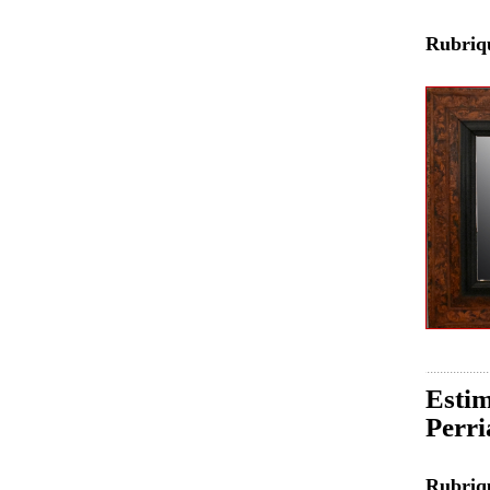
Rubri
Estim
Perri
Rubri