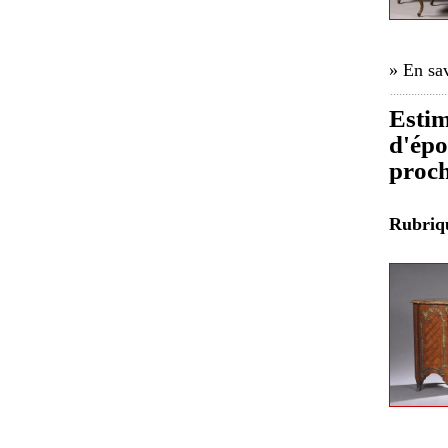
» En sav
Estim
d'épo
proch
Rubri