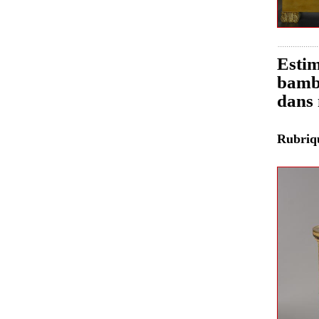
Estim
bambo
dans 
Rubri