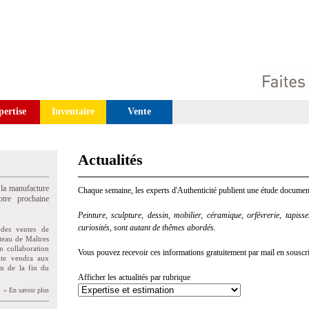
pertise
Inventaire
Vente
Actualités
 la manufacture
Chaque semaine, les experts d'Authenticité publient une étude document
tre prochaine
Peinture, sculpture, dessin, mobilier, céramique, orfévrerie, tapisseri
curiosités, sont autant de thêmes abordés.
des ventes de
teau de Maîtres
n collaboration
Vous pouvez recevoir ces informations gratuitement par mail en souscriva
uite vendra aux
on de la fin du
Afficher les actualités par rubrique
» En savoir plus