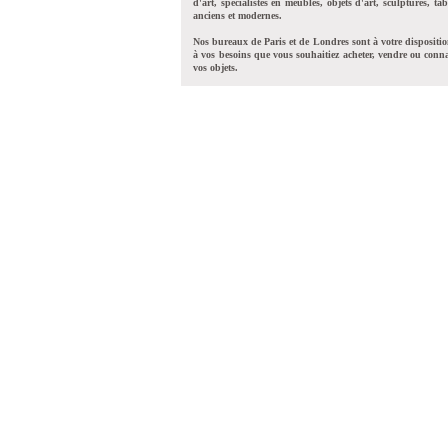
d'art, spécialistes en meubles, objets d'art, sculptures, tab
anciens et modernes.
Nos bureaux de Paris et de Londres sont à votre dispositi
à vos besoins que vous souhaitiez acheter, vendre ou conna
vos objets.