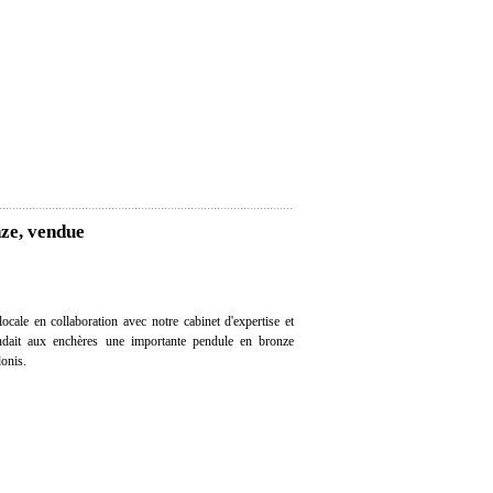
nze, vendue
cale en collaboration avec notre cabinet d'expertise et
vendait aux enchères une importante pendule en bronze
onis.