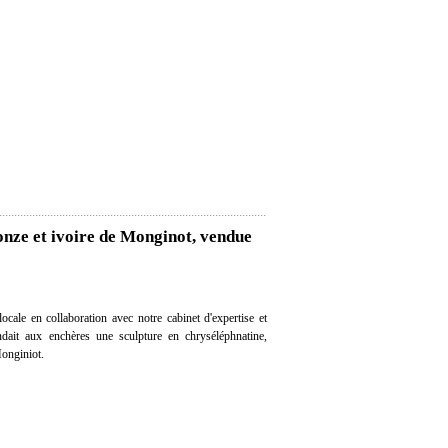
onze et ivoire de Monginot, vendue
cale en collaboration avec notre cabinet d'expertise et
endait aux enchères une sculpture en chryséléphnatine,
Monginiot.