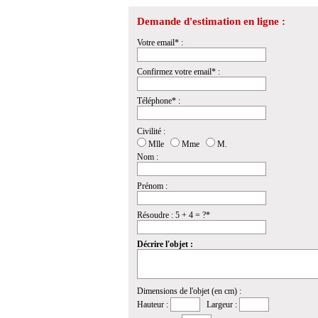
Demande d'estimation en ligne :
Votre email* :
Confirmez votre email* :
Téléphone* :
Civilité :
Mlle
Mme
M.
Nom :
Prénom :
Résoudre : 5 + 4 = ?*
Décrire l'objet :
Dimensions de l'objet (en cm) :
Hauteur :
Largeur :