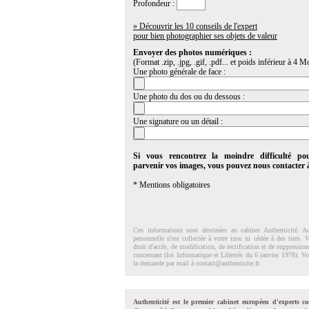
Profondeur :
» Découvrir les 10 conseils de l'expert
pour bien photographier ses objets de valeur
Envoyer des photos numériques :
(Format .zip, .jpg, .gif, .pdf... et poids inférieur à 4 Mo
Une photo générale de face :
Une photo du dos ou du dessous :
Une signature ou un détail :
Si vous rencontrez la moindre difficulté po
parvenir vos images, vous pouvez nous contacter
* Mentions obligatoires
Ces informations sont destinées au cabinet Authenticité. A
personnelle n'est collectée à votre insu ni cédée à des tiers.
droit d'accés, de modification, de rectification et de suppressi
concernant (loi Informatique et Libertés du 6 janvier 1978). V
la demande par mail à
contact@authenticite.fr
.
Authenticité est le premier cabinet européen d'experts co