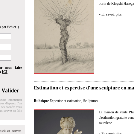
burin de Kioyshi Haseg
» En savoir plus
 par fichier. )
ur nous faire
 à
ICI
Estimation et expertise d'une sculpture en ma
ucune information
Rubrique
Expertise et estimation
,
Sculptures
 Vous disposez d'un
on des données vous
ous pouvez en faire
La maison de vente Philo
d'estimation gratuite ve
sa toilette.
nseil en oeuvres
» En savoir plus