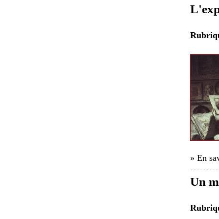
L'exp
Rubri
» En sav
Un ma
Rubri