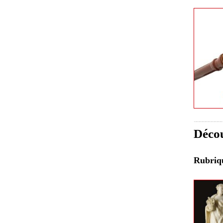
Décou
Rubri