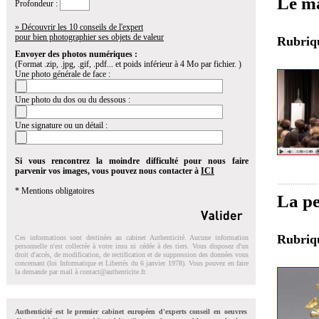
Le ma
Profondeur :
» Découvrir les 10 conseils de l'expert
pour bien photographier ses objets de valeur
Rubri
Envoyer des photos numériques :
(Format .zip, .jpg, .gif, .pdf... et poids inférieur à 4 Mo par fichier. )
Une photo générale de face :
Une photo du dos ou du dessous :
Une signature ou un détail :
Si vous rencontrez la moindre difficulté pour nous faire
parvenir vos images, vous pouvez nous contacter à
ICI
* Mentions obligatoires
La p
Rubri
Ces informations sont destinées au cabinet Authenticité. Aucune information
personnelle n'est collectée à votre insu ni cédée à des tiers. Vous disposez d'un
droit d'accés, de modification, de rectification et de suppression des données vous
concernant (loi Informatique et Libertés du 6 janvier 1978). Vous pouvez en faire
la demande par mail à
contact@authenticite.fr
.
Authenticité est le premier cabinet européen d'experts conseil en oeuvres