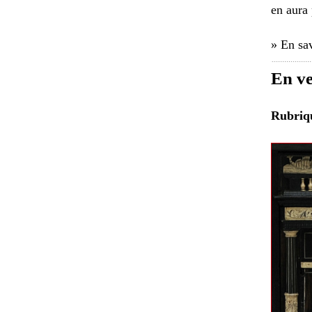
en aura 
» En sav
En v
Rubri