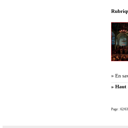
Rubri
» En sav
» Haut 
Page : 62