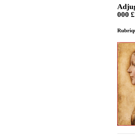
Adjug
000 £
Rubri