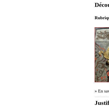
Décou
Rubri
» En sav
Justi