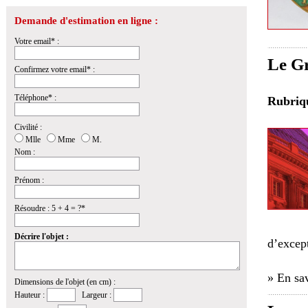
Demande d'estimation en ligne :
Votre email* :
Le Gr
Confirmez votre email* :
Téléphone* :
Rubri
Civilité :
Mlle
Mme
M.
Nom :
Prénom :
Résoudre : 5 + 4 = ?*
Décrire l'objet :
d’excep
» En sav
Dimensions de l'objet (en cm) :
Hauteur :
Largeur :