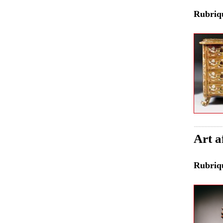
Rubri
Art a
Rubri