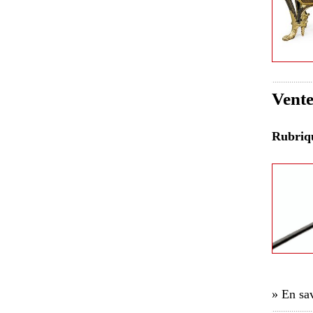
Vente
Rubri
» En sav