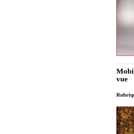
Mobil
vue
Rubri