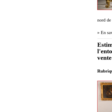
nord de 
» En sav
Estim
l'ent
vente
Rubri