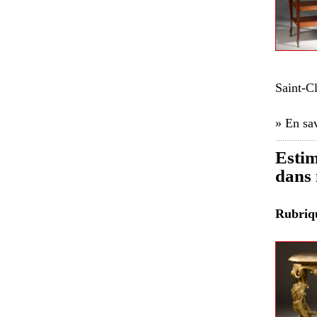
Saint-C
» En sav
Estim
dans 
Rubri