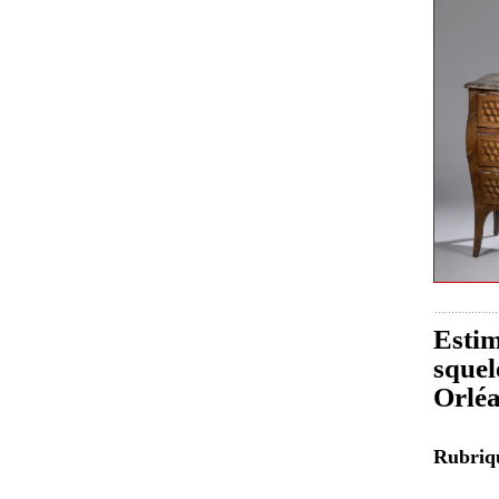
Estim
squel
Orlé
Rubri