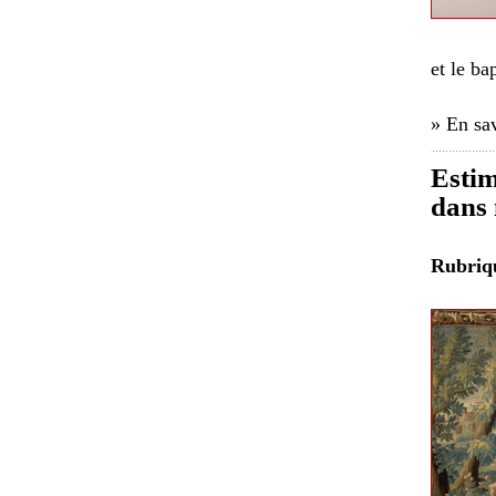
et le ba
» En sav
Estim
dans 
Rubri