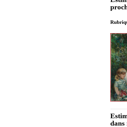
proch
Rubri
Estim
dans 