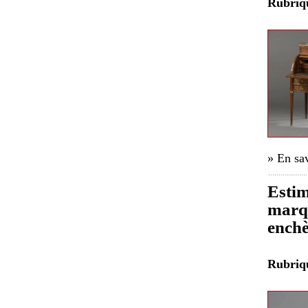
Rubri
» En sav
Estim
marqu
enchè
Rubri