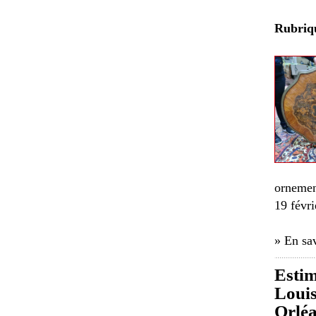
Rubri
ornemen
19 févri
» En sav
Estim
Louis
Orlé