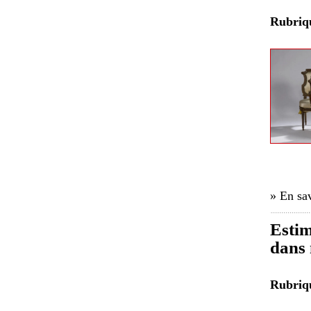
Rubri
» En sav
Estim
dans 
Rubri