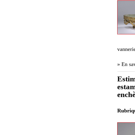
vannerie
» En sav
Estim
estam
enchè
Rubri