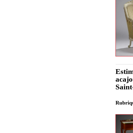
Estim
acajo
Sain
Rubri