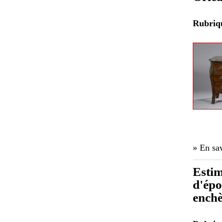
Rubri
» En sav
Estim
d'épo
enchè