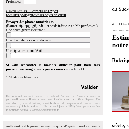
Profondeur :
du Sud-
» Découvrir les 10 conseils de l'expert
pour bien photographier ses objets de valeur
Envoyer des photos numériques :
» En sav
(Format .zip, .jpg, .gif, .pdf... et poids inférieur à 4 Mo par fichier. )
Une photo générale de face :
Estim
Une photo du dos ou du dessous :
notre
Une signature ou un détail :
Rubri
Si vous rencontrez la moindre difficulté pour nous faire
parvenir vos images, vous pouvez nous contacter à
ICI
* Mentions obligatoires
Ces informations sont destinées au cabinet Authenticité. Aucune information
personnelle n'est collectée à votre insu ni cédée à des tiers. Vous disposez d'un
droit d'accés, de modification, de rectification et de suppression des données vous
concernant (loi Informatique et Libertés du 6 janvier 1978). Vous pouvez en faire
la demande par mail à
contact@authenticite.fr
.
siècle, 
Authenticité est le premier cabinet européen d'experts conseil en oeuvres