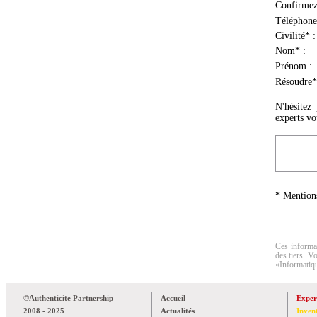
Confirmez
Téléphone
Civilité* :
Nom* :
Prénom :
Résoudre* 
N'hésitez
experts vo
* Mentions
Ces informat
des tiers. V
«Informatiqu
©Authenticite Partnership
Accueil
Exper
2008 - 2025
Actualités
Inven