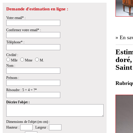
Demande d'estimation en ligne :
Votre email* :
Confirmez votre email* :
» En sav
Téléphone* :
Estim
Civilité :
doré,
Mlle
Mme
M.
Saint
Nom :
Prénom :
Rubri
Résoudre : 5 + 4 = ?*
Décrire l'objet :
Dimensions de l'objet (en cm) :
Hauteur :
Largeur :