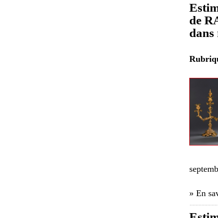
Estim
de R
dans 
Rubri
septemb
» En sav
Estim