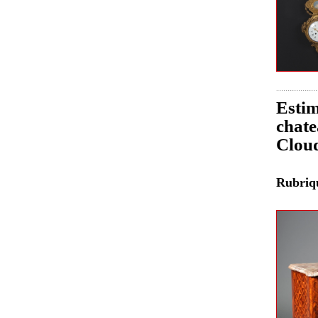
Estim
chate
Clou
Rubri