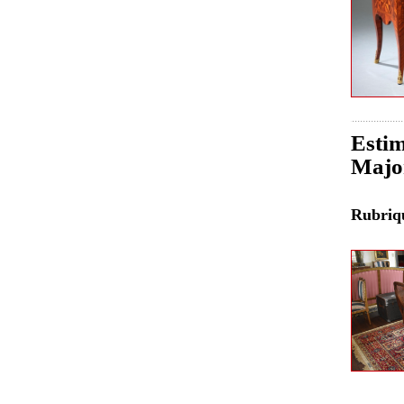
Estim
Major
Rubri