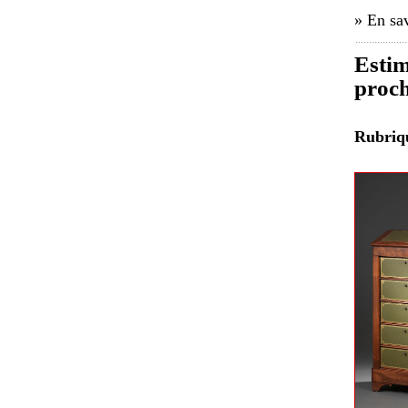
» En sav
Estim
proch
Rubri