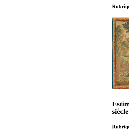
Rubri
Estim
siècl
Rubri