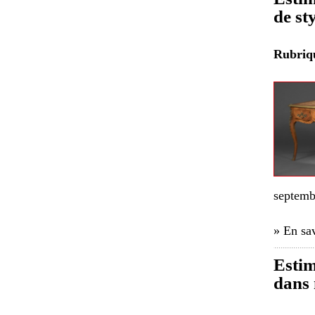
de st
Rubri
septemb
» En sav
Estim
dans 