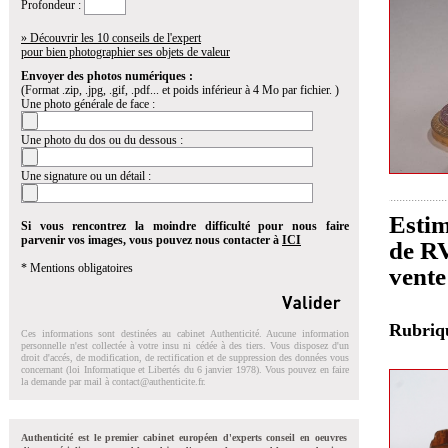
Profondeur :
» Découvrir les 10 conseils de l'expert
pour bien photographier ses objets de valeur
Envoyer des photos numériques :
(Format .zip, .jpg, .gif, .pdf... et poids inférieur à 4 Mo par fichier. )
Une photo générale de face :
Une photo du dos ou du dessous :
Une signature ou un détail :
Estim
Si vous rencontrez la moindre difficulté pour nous faire
parvenir vos images, vous pouvez nous contacter à
ICI
de RV
* Mentions obligatoires
vente
Rubri
Ces informations sont destinées au cabinet Authenticité. Aucune information
personnelle n'est collectée à votre insu ni cédée à des tiers. Vous disposez d'un
droit d'accés, de modification, de rectification et de suppression des données vous
concernant (loi Informatique et Libertés du 6 janvier 1978). Vous pouvez en faire
la demande par mail à
contact@authenticite.fr
.
Authenticité est le premier cabinet européen d'experts conseil en oeuvres