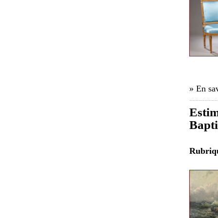
» En sav
Estim
Bapti
Rubri