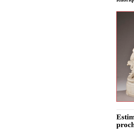
Estim
proch