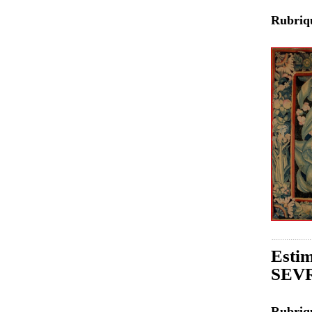
Rubri
Estim
SEVR
Rubri