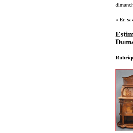
dimanch
» En sav
Estim
Duma
Rubri