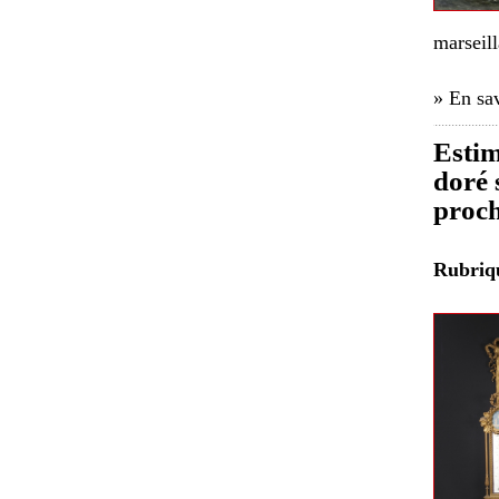
marseil
» En sav
Estim
doré 
proch
Rubri