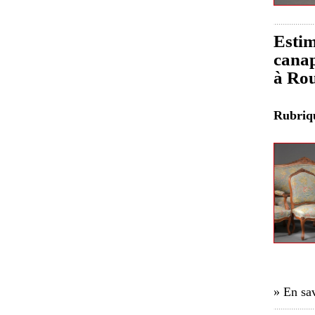
Estim
canap
à Ro
Rubri
» En sav