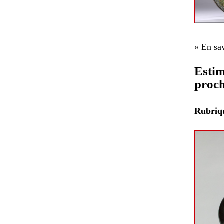
» En sav
Estim
proch
Rubri