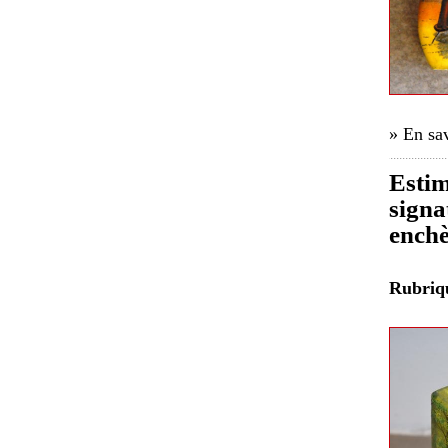
» En sav
Estim
signa
enchè
Rubri