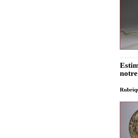
Estim
notre
Rubri