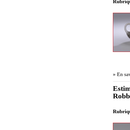
Rubri
» En sav
Estim
Robbi
Rubri