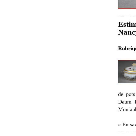
Estim
Nancy
Rubri
de pots
Daum Na
Montau
» En sav