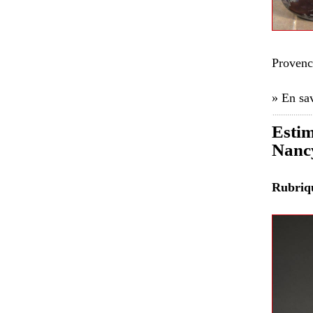
Provenc
» En sav
Esti
Nancy
Rubri