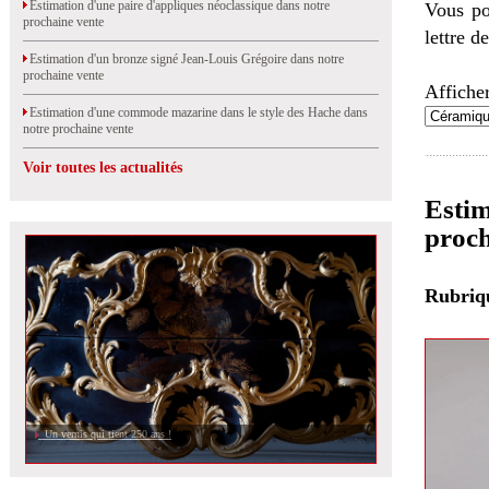
Estimation d'une paire d'appliques néoclassique dans notre
Vous po
prochaine vente
lettre d
Estimation d'un bronze signé Jean-Louis Grégoire dans notre
prochaine vente
Afficher
Estimation d'une commode mazarine dans le style des Hache dans
notre prochaine vente
Voir toutes les actualités
Estim
proch
Rubri
Un vernis qui tient 250 ans !