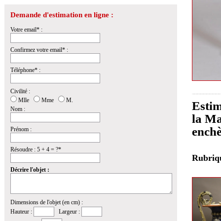
Demande d'estimation en ligne :
Votre email* :
Confirmez votre email* :
Téléphone* :
Civilité :
Mlle
Mme
M.
Estim
Nom :
la Ma
ench
Prénom :
Résoudre : 5 + 4 = ?*
Rubri
Décrire l'objet :
Dimensions de l'objet (en cm) :
Hauteur :
Largeur :