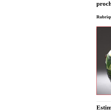
proch
Rubri
Estim