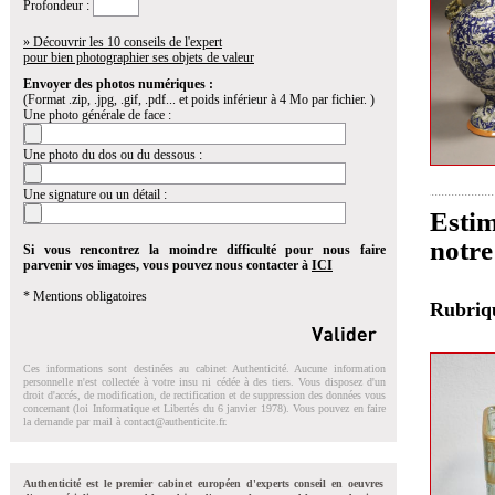
Profondeur :
» Découvrir les 10 conseils de l'expert
pour bien photographier ses objets de valeur
Envoyer des photos numériques :
(Format .zip, .jpg, .gif, .pdf... et poids inférieur à 4 Mo par fichier. )
Une photo générale de face :
Une photo du dos ou du dessous :
Une signature ou un détail :
Estim
notre
Si vous rencontrez la moindre difficulté pour nous faire
parvenir vos images, vous pouvez nous contacter à
ICI
* Mentions obligatoires
Rubri
Ces informations sont destinées au cabinet Authenticité. Aucune information
personnelle n'est collectée à votre insu ni cédée à des tiers. Vous disposez d'un
droit d'accés, de modification, de rectification et de suppression des données vous
concernant (loi Informatique et Libertés du 6 janvier 1978). Vous pouvez en faire
la demande par mail à
contact@authenticite.fr
.
Authenticité est le premier cabinet européen d'experts conseil en oeuvres