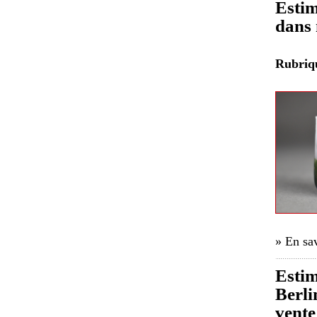
Estim
dans 
Rubri
» En sav
Estim
Berli
vente