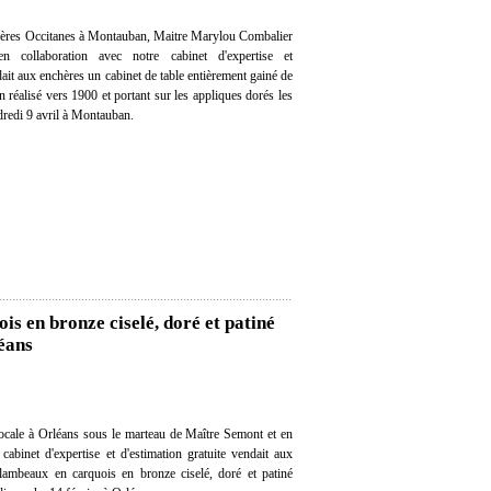
hères Occitanes à Montauban, Maitre Marylou Combalier
en collaboration avec notre cabinet d'expertise et
dait aux enchères un cabinet de table entièrement gainé de
réalisé vers 1900 et portant sur les appliques dorés les
dredi 9 avril à Montauban.
s en bronze ciselé, doré et patiné
éans
ocale à Orléans sous le marteau de Maître Semont et en
 cabinet d'expertise et d'estimation gratuite vendait aux
lambeaux en carquois en bronze ciselé, doré et patiné