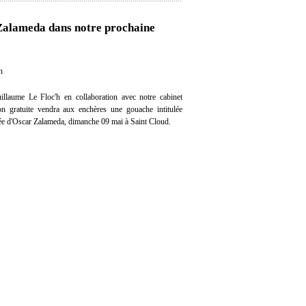
 Zalameda dans notre prochaine
n
llaume Le Floc'h en collaboration avec notre cabinet
tion gratuite vendra aux enchères une gouache intitulée
ée d'Oscar Zalameda, dimanche 09 mai à Saint Cloud.