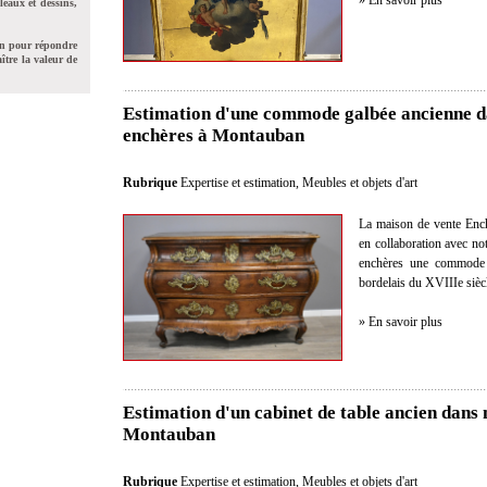
» En savoir plus
leaux et dessins,
on pour répondre
ître la valeur de
Estimation d'une commode galbée ancienne da
enchères à Montauban
Rubrique
Expertise et estimation
,
Meubles et objets d'art
La maison de vente Ench
en collaboration avec not
enchères une commode g
bordelais du XVIIIe sièc
» En savoir plus
Estimation d'un cabinet de table ancien dans 
Montauban
Rubrique
Expertise et estimation
,
Meubles et objets d'art