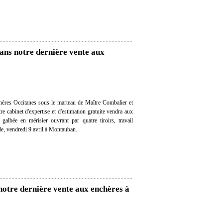
ns notre dernière vente aux
ères Occitanes sous le marteau de Maître Combalier et
re cabinet d'expertise et d'estimation gratuite vendra aux
albée en mérisier ouvrant par quatre tiroirs, travail
le, vendredi 9 avril à Montauban.
notre dernière vente aux enchères à