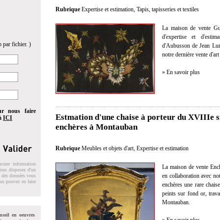
Rubrique
Expertise et estimation
,
Tapis, tapisseries et textiles
La maison de vente Gui
d'expertise et d'estim
 par fichier. )
d'Aubusson de Jean Lurç
notre dernière vente d'ar
» En savoir plus
ur nous faire
Estmation d'une chaise à porteur du XVIIIe s
 à
ICI
enchères à Montauban
Rubrique
Meubles et objets d'art
,
Expertise et estimation
ucune information
La maison de vente Ench
 Vous disposez d'un
en collaboration avec not
on des données vous
ous pouvez en faire
enchères une rare chais
peints sur fond or, trava
Montauban.
nseil en oeuvres