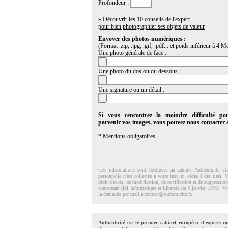
Profondeur :
» Découvrir les 10 conseils de l'expert
pour bien photographier ses objets de valeur
Envoyer des photos numériques :
(Format .zip, .jpg, .gif, .pdf... et poids inférieur à 4 Mo
Une photo générale de face :
Une photo du dos ou du dessous :
Une signature ou un détail :
Si vous rencontrez la moindre difficulté po
parvenir vos images, vous pouvez nous contacter
* Mentions obligatoires
Ces informations sont destinées au cabinet Authenticité. A
personnelle n'est collectée à votre insu ni cédée à des tiers.
droit d'accés, de modification, de rectification et de suppressi
concernant (loi Informatique et Libertés du 6 janvier 1978). V
la demande par mail à
contact@authenticite.fr
.
Authenticité est le premier cabinet européen d'experts co