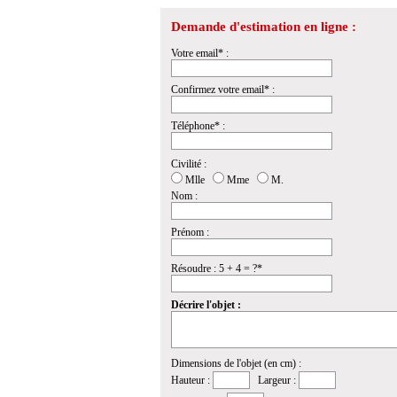
Demande d'estimation en ligne :
Votre email* :
Confirmez votre email* :
Téléphone* :
Civilité :
Mlle
Mme
M.
Nom :
Prénom :
Résoudre : 5 + 4 = ?*
Décrire l'objet :
Dimensions de l'objet (en cm) :
Hauteur :
Largeur :