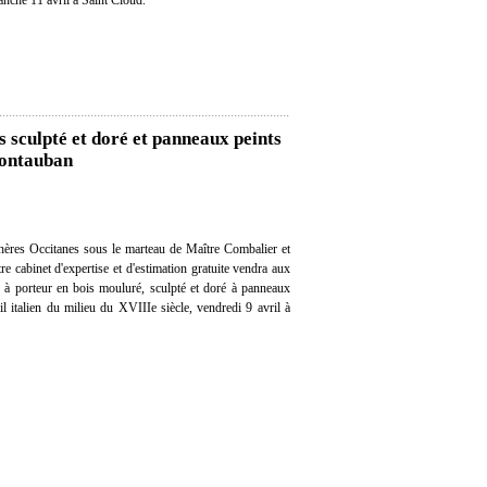
anche 11 avril à Saint Cloud.
s sculpté et doré et panneaux peints
Montauban
ères Occitanes sous le marteau de Maître Combalier et
re cabinet d'expertise et d'estimation gratuite vendra aux
e à porteur en bois mouluré, sculpté et doré à panneaux
il italien du milieu du XVIIIe siècle, vendredi 9 avril à