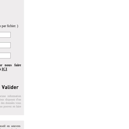
 par fichier. )
ur nous faire
 à
ICI
ucune information
 Vous disposez d'un
on des données vous
ous pouvez en faire
nseil en oeuvres