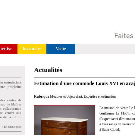
pertise
Inventaire
Vente
Actualités
 la manufacture
Estimation d'une commode Louis XVI en acaj
tre prochaine
Rubrique
Meubles et objets d'art
,
Expertise et estimation
des ventes de
teau de Maîtres
La maison de vente Le F
n collaboration
uite vendra aux
Guillaume Le Floc'h, co
on de la fin du
d'expertise et d'estima
à trois rangs de tiroirs 
» En savoir plus
à Saint-Cloud.