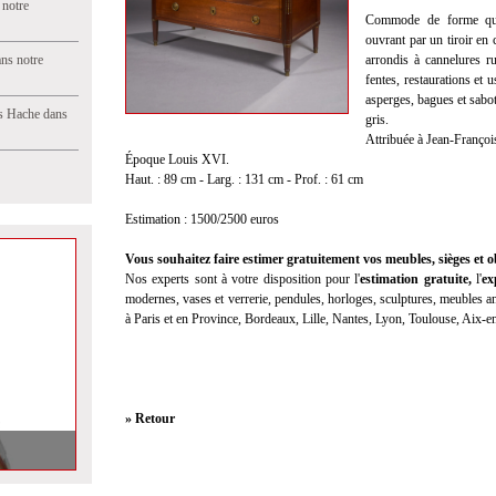
 notre
Commode de forme quad
ouvrant par un tiroir en 
ns notre
arrondis à cannelures r
fentes, restaurations et 
asperges, bagues et sabot
s Hache dans
gris.
Attribuée à Jean-Franço
Époque Louis XVI.
Haut. : 89 cm - Larg. : 131 cm - Prof. : 61 cm
Estimation : 1500/2500 euros
Vous souhaitez faire estimer gratuitement vos meubles, sièges et ob
Nos experts sont à votre disposition pour l'
estimation gratuite
,
l'
ex
modernes, vases et verrerie, pendules, horloges, sculptures, meubles anc
à Paris et en Province, Bordeaux, Lille, Nantes, Lyon, Toulouse, Aix-
» Retour