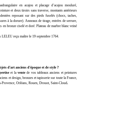
rangulaire en acajou et placage d’acajou mouluré,
ceinture et deux tiroirs sans traverse, montants antérieurs
udentées reposant sur des pieds fuselés (chocs, taches,
usures à la dorure). Anneaux de tirage, entrées de serrure,
s en bronze ciselé et doré. Plateau de marbre blanc veiné
is LELEU reçu maître le 19 septembre 1764.
jets d'art anciens d'époque et de style ?
pertise
et la
vente
de vos tableaux anciens et peintures
iens et design, bronzes et tapisserie sur toute la France,
en-Provence, Orléans, Rouen, Drouot, Saint-Cloud
.