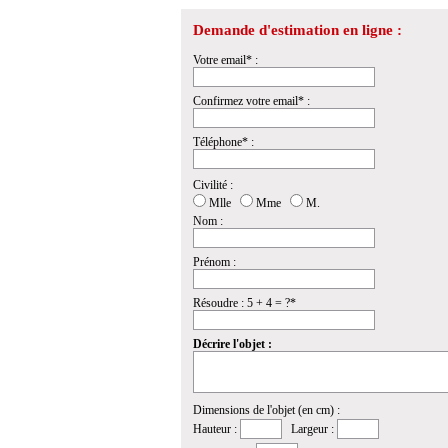
Demande d'estimation en ligne :
Votre email* :
Confirmez votre email* :
Téléphone* :
Civilité :
Mlle
Mme
M.
Nom :
Prénom :
Résoudre : 5 + 4 = ?*
Décrire l'objet :
Dimensions de l'objet (en cm) :
Hauteur :
Largeur :