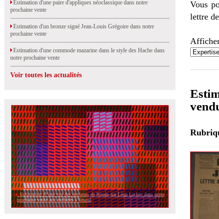
Estimation d'une paire d'appliques néoclassique dans notre
Vous po
prochaine vente
lettre d
Estimation d'un bronze signé Jean-Louis Grégoire dans notre
prochaine vente
Afficher
Estimation d'une commode mazarine dans le style des Hache dans
notre prochaine vente
Voir toutes les actualités
Estim
vend
Rubri
Estimation d\'une vue des environs de Rouen par Léon Leclerc dans notre
prochaine vente aux enchères à Vesoul