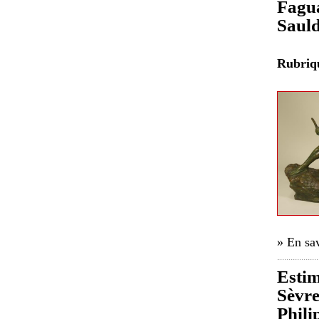
Fagua
Saul
Rubri
» En sav
Estim
Sèvre
Phili