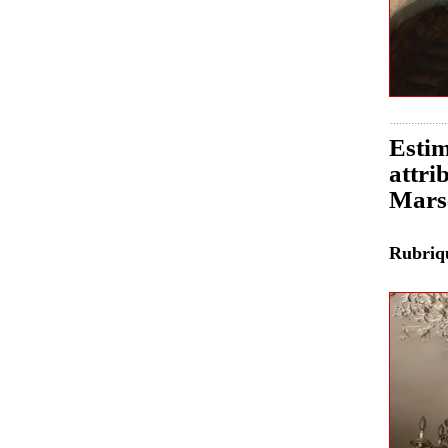
Estim
attri
Marse
Rubri