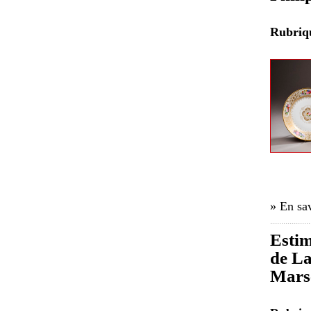
Rubri
» En sav
Estim
de La
Marse