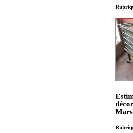
Rubri
Estim
décor
Marse
Rubri