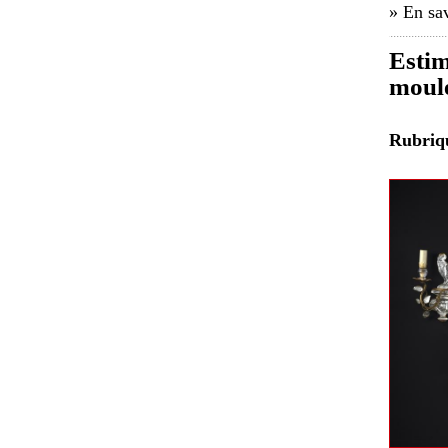
» En sav
Estim
moulé
Rubri