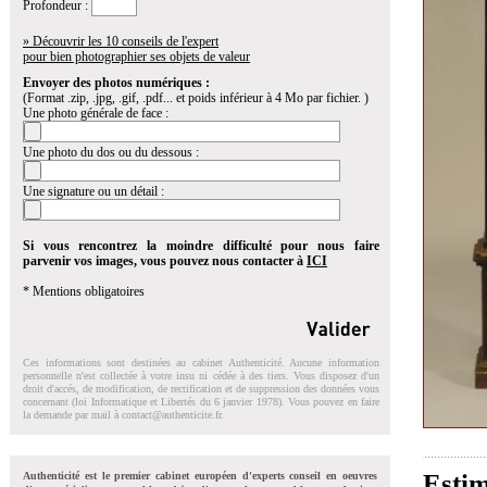
Profondeur :
» Découvrir les 10 conseils de l'expert
pour bien photographier ses objets de valeur
Envoyer des photos numériques :
(Format .zip, .jpg, .gif, .pdf... et poids inférieur à 4 Mo par fichier. )
Une photo générale de face :
Une photo du dos ou du dessous :
Une signature ou un détail :
Si vous rencontrez la moindre difficulté pour nous faire
parvenir vos images, vous pouvez nous contacter à
ICI
* Mentions obligatoires
Ces informations sont destinées au cabinet Authenticité. Aucune information
personnelle n'est collectée à votre insu ni cédée à des tiers. Vous disposez d'un
droit d'accés, de modification, de rectification et de suppression des données vous
concernant (loi Informatique et Libertés du 6 janvier 1978). Vous pouvez en faire
la demande par mail à
contact@authenticite.fr
.
Estim
Authenticité est le premier cabinet européen d'experts conseil en oeuvres