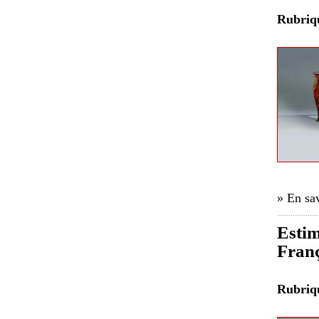
Rubri
» En sav
Estim
Franç
Rubri