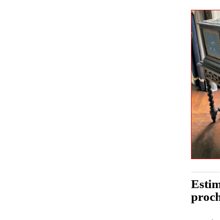
Estim
proch