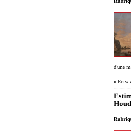
Rubri
d'une ma
» En sav
Estim
Houdo
Rubri