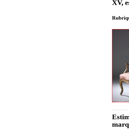
XV, e
Rubri
Estim
marqu