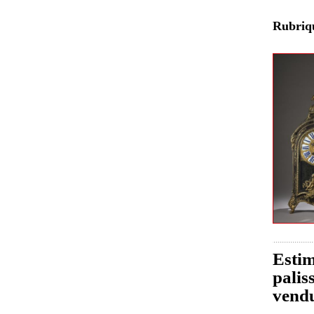
Rubri
Estim
palis
vend