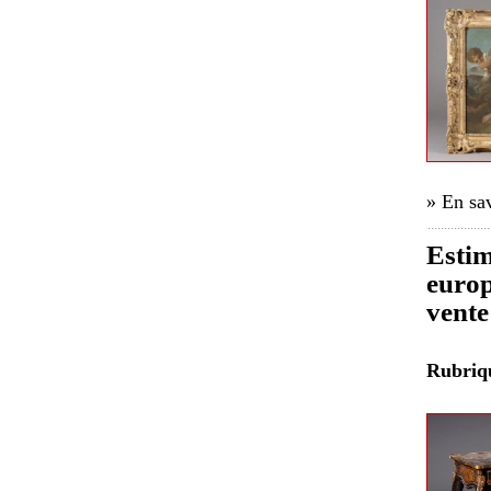
» En sav
Estim
europ
vente
Rubri