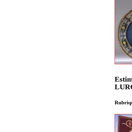
Estim
LURC
Rubri