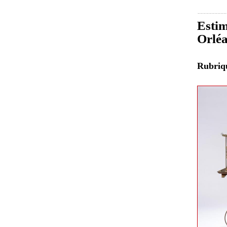
Estim
Orlé
Rubri