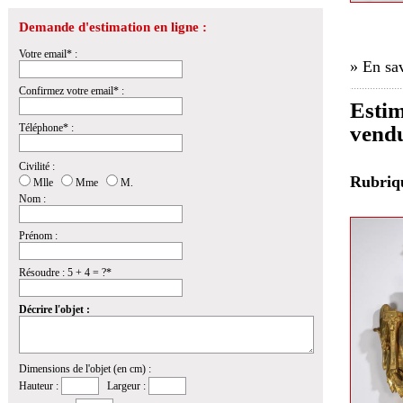
Demande d'estimation en ligne :
Votre email* :
» En sav
Confirmez votre email* :
Estim
Téléphone* :
vendu
Civilité :
Rubri
Mlle
Mme
M.
Nom :
Prénom :
Résoudre : 5 + 4 = ?*
Décrire l'objet :
Dimensions de l'objet (en cm) :
Hauteur :
Largeur :