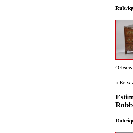
Rubri
Orléans
» En sav
Estim
Robbi
Rubri