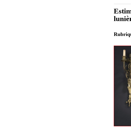
Estim
luniè
Rubri