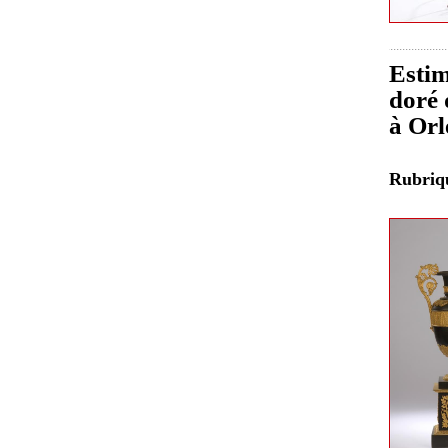
Estim
doré 
à Orl
Rubri