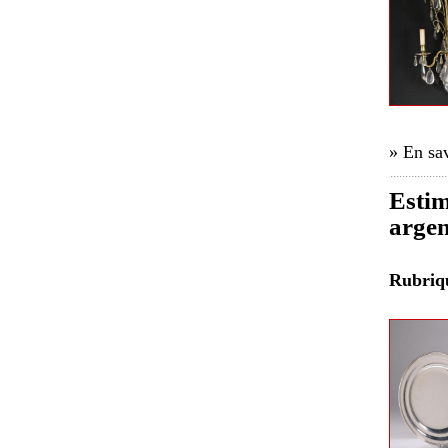
» En sav
Estim
argen
Rubri