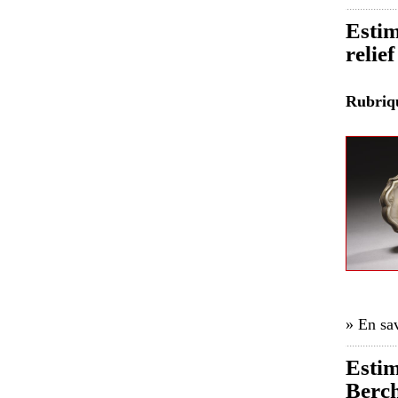
Estim
relie
Rubri
» En sav
Estim
Berch