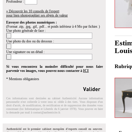
Profondeur :
» Découvrir les 10 conseils de l'expert
pour bien photographier ses objets de valeur
Envoyer des photos numériques :
(Format .zip, .jpg, .gif, .pdf... et poids inférieur à 4 Mo par fichier. )
Une photo générale de face :
Estim
Une photo du dos ou du dessous :
Louis
Une signature ou un détail :
Rubri
Si vous rencontrez la moindre difficulté pour nous faire
parvenir vos images, vous pouvez nous contacter à
ICI
* Mentions obligatoires
Ces informations sont destinées au cabinet Authenticité. Aucune information
personnelle n'est collectée à votre insu ni cédée à des tiers. Vous disposez d'un
droit d'accés, de modification, de rectification et de suppression des données vous
concernant (loi Informatique et Libertés du 6 janvier 1978). Vous pouvez en faire
la demande par mail à
contact@authenticite.fr
.
Authenticité est le premier cabinet européen d'experts conseil en oeuvres