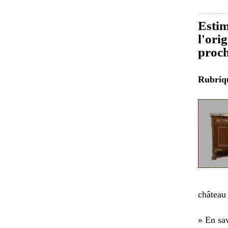
Estim
l'ori
proch
Rubri
château
» En sav