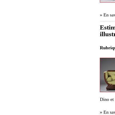
» En sav
Estim
illus
Rubri
Dino et
» En sav