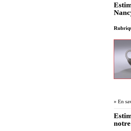
Estim
Nancy
Rubri
» En sav
Esti
notre