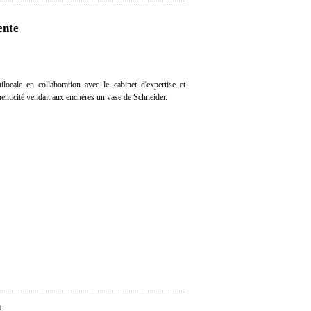
ente
ocale en collaboration avec le cabinet d'expertise et
henticité vendait aux enchères un vase de Schneider.
h