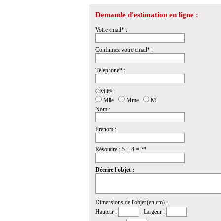
Demande d'estimation en ligne :
Votre email* :
Confirmez votre email* :
Téléphone* :
Civilité :
Mlle
Mme
M.
Nom :
Prénom :
Résoudre : 5 + 4 = ?*
Décrire l'objet :
Dimensions de l'objet (en cm) :
Hauteur :
Largeur :