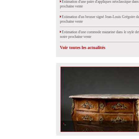
Estimation d'une paire d'appliques néoclassique dans
prochaine vente
Estimation d'un bronze signé Jean-Louis Grégoire da
prochaine vente
Estimation d'une commode mazarine dans le style de
notre prochaine vente
Voir toutes les actualités
Estimation d\'une commode galbée en bois de placage esta
dans notre prochaine vente aux enchères à Saint-Cloud