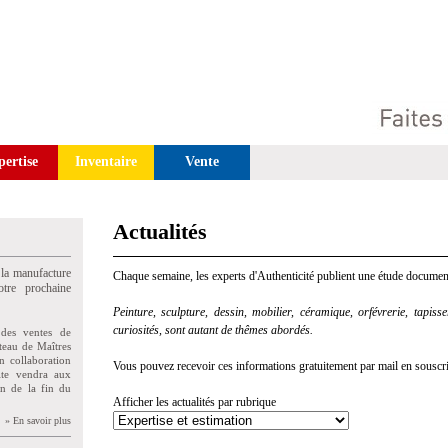
pertise
Inventaire
Vente
Actualités
 la manufacture
Chaque semaine, les experts d'Authenticité publient une étude document
tre prochaine
Peinture, sculpture, dessin, mobilier, céramique, orfévrerie, tapisseri
curiosités, sont autant de thêmes abordés.
des ventes de
teau de Maîtres
n collaboration
Vous pouvez recevoir ces informations gratuitement par mail en souscriva
uite vendra aux
on de la fin du
Afficher les actualités par rubrique
» En savoir plus