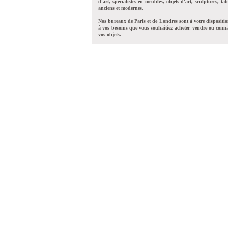
d'art, spécialistes en meubles, objets d'art, sculptures, tab
anciens et modernes.
Nos bureaux de Paris et de Londres sont à votre dispositi
à vos besoins que vous souhaitiez acheter, vendre ou conna
vos objets.