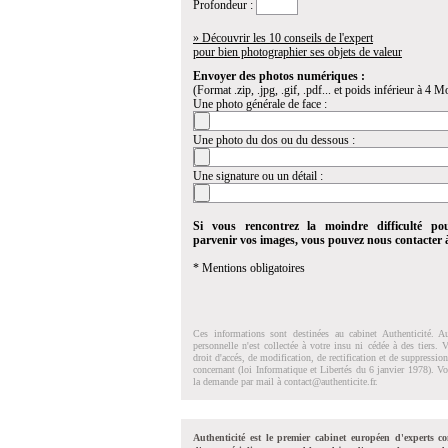
Profondeur :
» Découvrir les 10 conseils de l'expert
pour bien photographier ses objets de valeur
Envoyer des photos numériques :
(Format .zip, .jpg, .gif, .pdf... et poids inférieur à 4 Mo
Une photo générale de face :
Une photo du dos ou du dessous :
Une signature ou un détail :
Si vous rencontrez la moindre difficulté po
parvenir vos images, vous pouvez nous contacter
* Mentions obligatoires
Ces informations sont destinées au cabinet Authenticité. A
personnelle n'est collectée à votre insu ni cédée à des tiers.
droit d'accés, de modification, de rectification et de suppressi
concernant (loi Informatique et Libertés du 6 janvier 1978). V
la demande par mail à
contact@authenticite.fr
.
Authenticité est le premier cabinet européen d'experts co