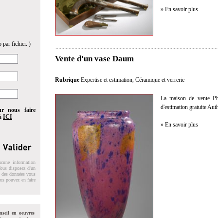
» En savoir plus
 par fichier. )
Vente d'un vase Daum
Rubrique
Expertise et estimation
,
Céramique et verrerie
La maison de vente Phil
d'estimation gratuite Au
ur nous faire
 à
ICI
» En savoir plus
ucune information
 Vous disposez d'un
on des données vous
ous pouvez en faire
nseil en oeuvres