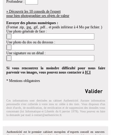
Profondeur :
» Découvrir les 10 conseils de l'expert
pour bien photographier ses objets de valeur
Envoyer des photos numériques :
(Format .zip, .jpg, .gif, .pdf... et poids inférieur à 4 Mo par fichier. )
Une photo générale de face :
Une photo du dos ou du dessous :
Une signature ou un détail :
Si vous rencontrez la moindre difficulté pour nous faire
parvenir vos images, vous pouvez nous contacter à
ICI
* Mentions obligatoires
Ces informations sont destinées au cabinet Authenticité. Aucune information
personnelle n'est collectée à votre insu ni cédée à des tiers. Vous disposez d'un
droit d'accés, de modification, de rectification et de suppression des données vous
concernant (loi Informatique et Libertés du 6 janvier 1978). Vous pouvez en faire
la demande par mail à
contact@authenticite.fr
.
Authenticité est le premier cabinet européen d'experts conseil en oeuvres