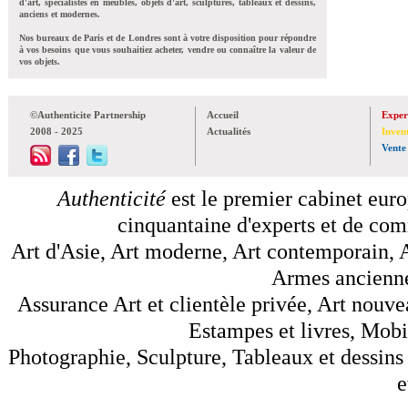
d'art, spécialistes en meubles, objets d'art, sculptures, tableaux et dessins,
anciens et modernes.
Nos bureaux de Paris et de Londres sont à votre disposition pour répondre
à vos besoins que vous souhaitiez acheter, vendre ou connaître la valeur de
vos objets.
©Authenticite Partnership
Accueil
Exper
2008 - 2025
Actualités
Inven
Vente
Authenticité
est le premier cabinet euro
cinquantaine d'experts et de comm
Art d'Asie, Art moderne, Art contemporain, A
Armes anciennes
Assurance Art et clientèle privée, Art nouve
Estampes et livres, Mobil
Photographie, Sculpture, Tableaux et dessins 
e