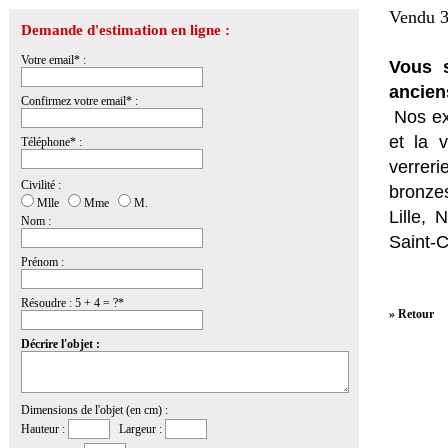
Vendu 3
Demande d'estimation en ligne :
Votre email* :
Vous s
ancien
Confirmez votre email* :
Nos ex
et la
v
Téléphone* :
verrer
Civilité :
bronzes
Mlle
Mme
M.
Lille,
Nom :
Saint-
Prénom :
Résoudre : 5 + 4 = ?*
» Retour
Décrire l'objet :
Dimensions de l'objet (en cm) :
Hauteur :
Largeur :