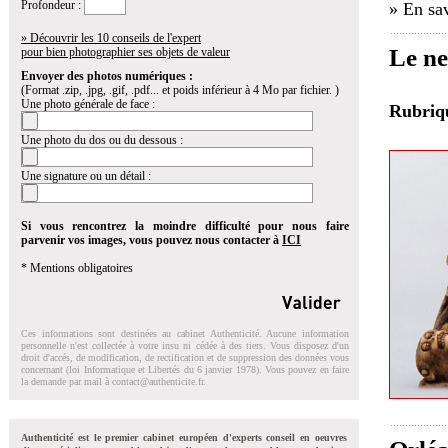
Profondeur :
» En sav
» Découvrir les 10 conseils de l'expert
Le ne
pour bien photographier ses objets de valeur
Envoyer des photos numériques :
(Format .zip, .jpg, .gif, .pdf... et poids inférieur à 4 Mo par fichier. )
Une photo générale de face :
Rubri
Une photo du dos ou du dessous :
Une signature ou un détail :
Si vous rencontrez la moindre difficulté pour nous faire
parvenir vos images, vous pouvez nous contacter à
ICI
* Mentions obligatoires
Ces informations sont destinées au cabinet Authenticité. Aucune information
personnelle n'est collectée à votre insu ni cédée à des tiers. Vous disposez d'un
droit d'accés, de modification, de rectification et de suppression des données vous
concernant (loi Informatique et Libertés du 6 janvier 1978). Vous pouvez en faire
la demande par mail à
contact@authenticite.fr
.
Authenticité est le premier cabinet européen d'experts conseil en oeuvres