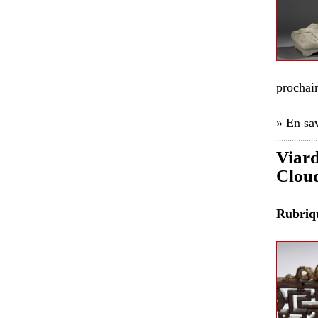
prochai
» En sav
Viard
Clou
Rubri