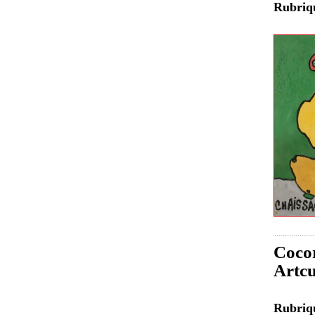
Rubri
Cocor
Artcu
Rubri