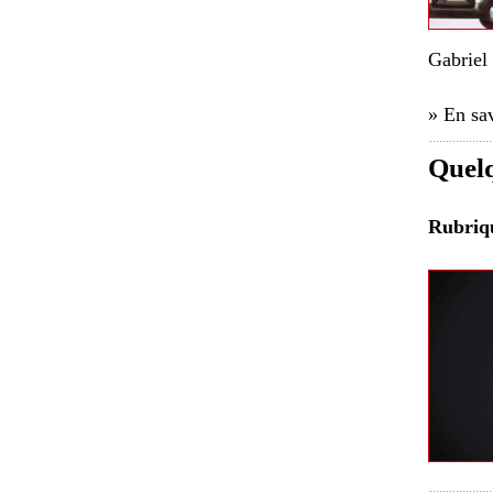
Gabriel
» En sav
Quelq
Rubri