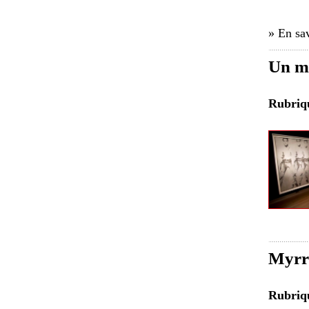
» En sav
Un ma
Rubri
Myrra
Rubri