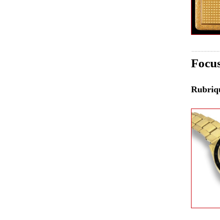
Focu
Rubri