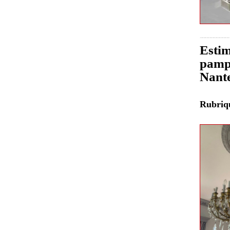
Estim
pampi
Nant
Rubri