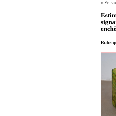
» En sav
Estim
signa
enchè
Rubri