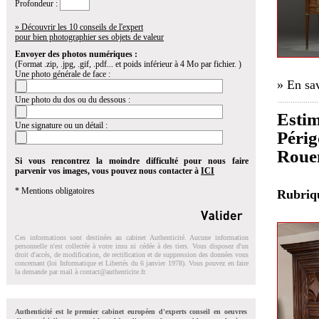
Profondeur :
» Découvrir les 10 conseils de l'expert
pour bien photographier ses objets de valeur
Envoyer des photos numériques :
(Format .zip, .jpg, .gif, .pdf... et poids inférieur à 4 Mo par fichier. )
Une photo générale de face :
» En sav
Une photo du dos ou du dessous :
Estim
Une signature ou un détail :
Périg
Roue
Si vous rencontrez la moindre difficulté pour nous faire
parvenir vos images, vous pouvez nous contacter à
ICI
* Mentions obligatoires
Rubri
Ces informations sont destinées au cabinet Authenticité. Aucune information
personnelle n'est collectée à votre insu ni cédée à des tiers. Vous disposez d'un
droit d'accés, de modification, de rectification et de suppression des données vous
concernant (loi Informatique et Libertés du 6 janvier 1978). Vous pouvez en faire
la demande par mail à
contact@authenticite.fr
.
Authenticité est le premier cabinet européen d'experts conseil en oeuvres