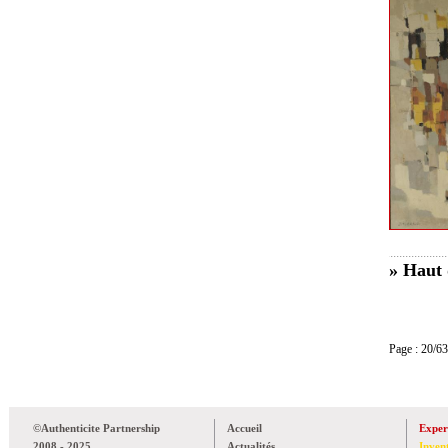
» Haut 
Page : 20
©Authenticite Partnership
Accueil
Exper
2008 - 2025
Actualités
Inven