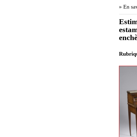
» En sav
Estim
estam
enchè
Rubri