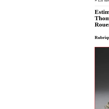
» En sav
Estim
Thomi
Roue
Rubri