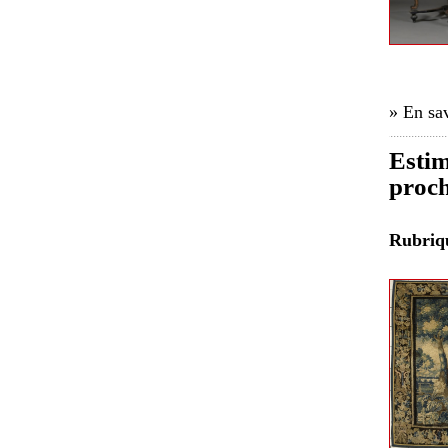
» En sav
Estim
proch
Rubri