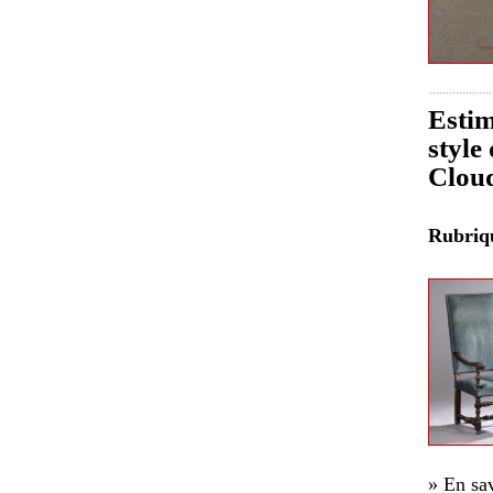
Estim
style
Clou
Rubri
» En sav