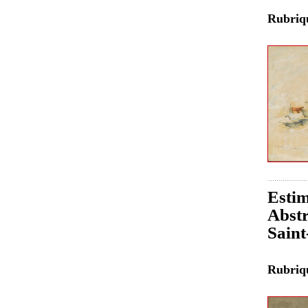
Rubri
Estim
Abstr
Sain
Rubri