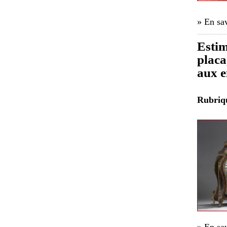
» En sav
Estim
placa
aux e
Rubri