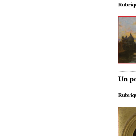
Rubri
Un po
Rubri