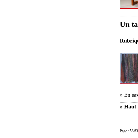
Un ta
Rubri
» En sav
» Haut 
Page : 53