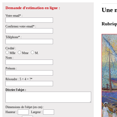
Demande d'estimation en ligne :
Une 
Votre email* :
Rubri
Confirmez votre email* :
Téléphone* :
Civilité :
Mlle
Mme
M.
Nom :
Prénom :
Résoudre : 5 + 4 = ?*
Décrire l'objet :
Dimensions de l'objet (en cm) :
Hauteur :
Largeur :