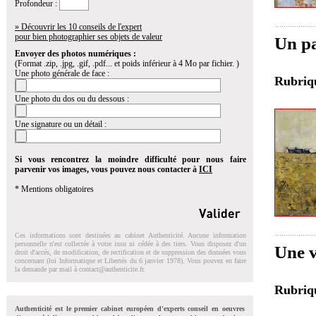
Profondeur :
» Découvrir les 10 conseils de l'expert
pour bien photographier ses objets de valeur
Un pa
Envoyer des photos numériques :
(Format .zip, .jpg, .gif, .pdf... et poids inférieur à 4 Mo par fichier. )
Une photo générale de face :
Rubri
Une photo du dos ou du dessous :
Une signature ou un détail :
Si vous rencontrez la moindre difficulté pour nous faire
parvenir vos images, vous pouvez nous contacter à
ICI
* Mentions obligatoires
Ces informations sont destinées au cabinet Authenticité. Aucune information
personnelle n'est collectée à votre insu ni cédée à des tiers. Vous disposez d'un
Une v
droit d'accés, de modification, de rectification et de suppression des données vous
concernant (loi Informatique et Libertés du 6 janvier 1978). Vous pouvez en faire
la demande par mail à
contact@authenticite.fr
.
Rubri
Authenticité est le premier cabinet européen d'experts conseil en oeuvres