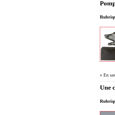
Pompo
Rubri
» En sav
Une c
Rubri