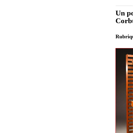
Un po
Corbu
Rubri