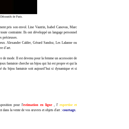
Décoratifs de Paris.
lement pris son envol. Line Vautrin, Isabel Canovas, Marc
toute contrainte. Ils ont développé un langage personnel
es précieuses.
cieux. Alexander Calder, Gérard Sandoz, Les Lalanne ou
re d’art.
re de mode. Il est devenu pour la femme un accessoire de
joux fantaisie cherche un bijou qui lui est propre et qui la
 du bijou fantaisie soit aujourd’hui si dynamique et si
position pour l'
estimation en ligne
, l'
expertise et
t dans la vente de vos œuvres et objets d'art :
courtage.