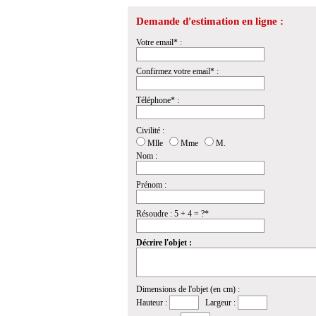
Demande d'estimation en ligne :
Votre email* :
Confirmez votre email* :
Téléphone* :
Civilité :
Mlle
Mme
M.
Nom :
Prénom :
Résoudre : 5 + 4 = ?*
Décrire l'objet :
Dimensions de l'objet (en cm) :
Hauteur :
Largeur :