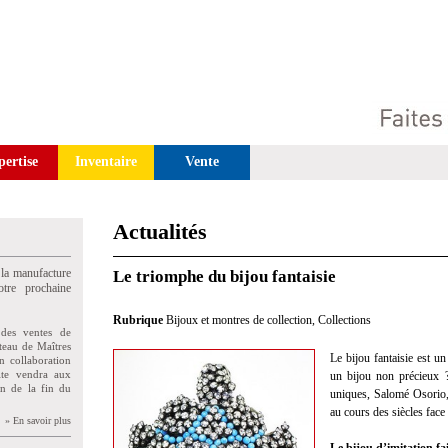
pertise
Inventaire
Vente
Actualités
 la manufacture
Le triomphe du bijou fantaisie
tre prochaine
Rubrique
Bijoux et montres de collection
,
Collections
des ventes de
teau de Maîtres
Le bijou fantaisie est un
n collaboration
uite vendra aux
un bijou non précieux ?
on de la fin du
uniques, Salomé Osorio,
au cours des siècles face à
» En savoir plus