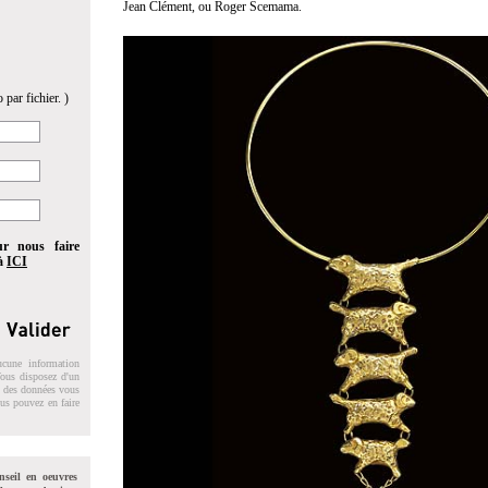
Jean Clément, ou Roger Scemama.
 par fichier. )
ur nous faire
 à
ICI
ucune information
 Vous disposez d'un
on des données vous
ous pouvez en faire
nseil en oeuvres