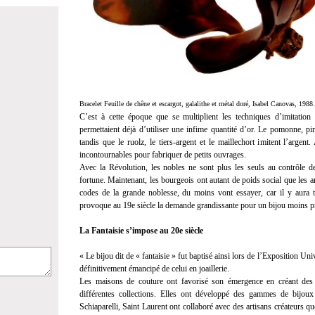
Bracelet Feuille de chêne et escargot, galalithe et métal doré, Isabel Canovas, 1988.
C’est à cette époque que se multiplient les techniques d’imitation
permettaient déjà d’utiliser une infime quantité d’or. Le pomonne, pi
tandis que le ruolz, le tiers-argent et le maillechort imitent l’argen
incontournables pour fabriquer de petits ouvrages.
Avec la Révolution, les nobles ne sont plus les seuls au contrôle de 
fortune. Maintenant, les bourgeois ont autant de poids social que les ar
codes de la grande noblesse, du moins vont essayer, car il y aura 
provoque au 19e siècle la demande grandissante pour un bijou moins p
La Fantaisie s’impose au 20e siècle
« Le bijou dit de « fantaisie » fut baptisé ainsi lors de l’Exposition Uni
définitivement émancipé de celui en joaillerie.
Les maisons de couture ont favorisé son émergence en créant des
différentes collections. Elles ont développé des gammes de bijoux 
Schiaparelli, Saint Laurent ont collaboré avec des artisans créateurs