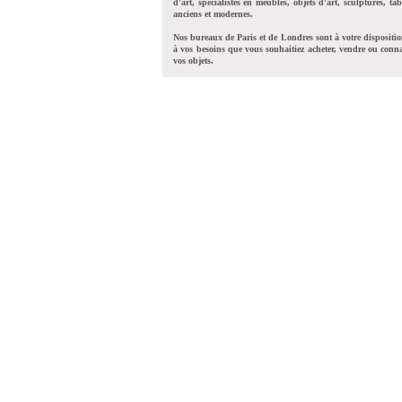
d'art, spécialistes en meubles, objets d'art, sculptures, tab
anciens et modernes.
Nos bureaux de Paris et de Londres sont à votre dispositi
à vos besoins que vous souhaitiez acheter, vendre ou conna
vos objets.