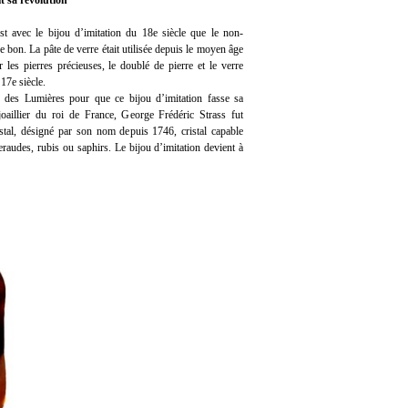
it sa révolution
t avec le bijou d’imitation du 18e siècle que le non-
de bon. La pâte de verre était utilisée depuis le moyen âge
r les pierres précieuses, le doublé de pierre et le verre
 17e siècle.
cle des Lumières pour que ce bijou d’imitation fasse sa
joaillier du roi de France, George Frédéric Strass fut
ristal, désigné par son nom depuis 1746, cristal capable
meraudes, rubis ou saphirs. Le bijou d’imitation devient à