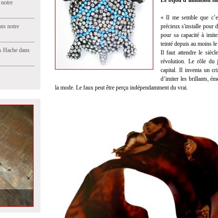
Le bijou d’imitation fa
 notre
« Il me semble que c’es
ns notre
précieux s'installe pour 
pour sa capacité à imite
teinté depuis au moins le
s Hache dans
Il faut attendre le siè
révolution. Le rôle du 
capital. Il inventa un c
d’imiter les brillants, é
la mode. Le faux peut être perçu indépendamment du vrai.