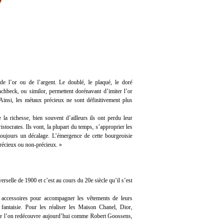
 de l’or ou de l’argent. Le doublé, le plaqué, le doré
nchbeck, ou similor, permettent dorénavant d’imiter l’or
t. Ainsi, les métaux précieux ne sont définitivement plus
la richesse, bien souvent d’ailleurs ils ont perdu leur
istocrates. Ils vont, la plupart du temps, s’approprier les
toujours un décalage. L’émergence de cette bourgeoisie
récieux ou non-précieux. »
verselle de 1900 et c’est au cours du 20e siècle qu’il s’est
 accessoires pour accompagner les vêtements de leurs
fantaisie. Pour les réaliser les Maison Chanel, Dior,
 que l’on redécouvre aujourd’hui comme Robert Goossens,