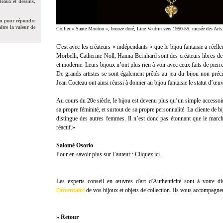
leaux et dessins,
on pour répondre
ître la valeur de
Collier « Saute Mouton », bronze doré, Line Vautrin vers 1950-55, musée des Arts 
C'est avec les créateurs « indépendants » que le bijou fantaisie a réel
Morbelli, Catherine Noll, Hanna Bernhard sont des créateurs libres de 
et moderne. Leurs bijoux n’ont plus rien à voir avec ceux faits de pierr
De grands artistes se sont également prêtés au jeu du bijou non pré
Jean Cocteau ont ainsi réussi à donner au bijou fantaisie le statut d’œuv
Au cours du 20e siècle, le bijou est devenu plus qu’un simple accessoi
sa propre féminité, et surtout de sa propre personnalité. La cliente de bi
distingue des autres femmes. Il n’est donc pas étonnant que le marché
réactif.»
Salomé Osorio
Pour en savoir plus sur l’auteur :
Cliquez ici.
Les experts conseil en œuvres d'art d'Authenticité sont à votre dis
l'inventaire
de vos bijoux et objets de collection. Ils vous accompagnen
» Retour