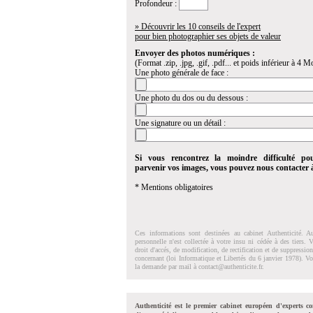
Profondeur :
» Découvrir les 10 conseils de l'expert
pour bien photographier ses objets de valeur
Envoyer des photos numériques :
(Format .zip, .jpg, .gif, .pdf... et poids inférieur à 4 Mo
Une photo générale de face :
Une photo du dos ou du dessous :
Une signature ou un détail :
Si vous rencontrez la moindre difficulté po
parvenir vos images, vous pouvez nous contacter
* Mentions obligatoires
Ces informations sont destinées au cabinet Authenticité. A
personnelle n'est collectée à votre insu ni cédée à des tiers.
droit d'accés, de modification, de rectification et de suppressi
concernant (loi Informatique et Libertés du 6 janvier 1978). V
la demande par mail à
contact@authenticite.fr
.
Authenticité est le premier cabinet européen d'experts co