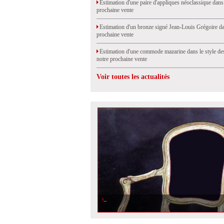
Estimation d'une paire d'appliques néoclassique dans
prochaine vente
Estimation d'un bronze signé Jean-Louis Grégoire da
prochaine vente
Estimation d'une commode mazarine dans le style de
notre prochaine vente
Voir toutes les actualités
La restauration d\'un siège ancien