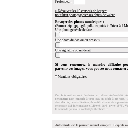
Profondeur :
» Découvrir les 10 conseils de l'expert
pour bien photographier ses objets de valeur
Envoyer des photos numériques :
(Format .zip, .jpg, .gif, .pdf... et poids inférieur à 4 Mo
Une photo générale de face :
Une photo du dos ou du dessous :
Une signature ou un détail :
Si vous rencontrez la moindre difficulté po
parvenir vos images, vous pouvez nous contacter
* Mentions obligatoires
Ces informations sont destinées au cabinet Authenticité. A
personnelle n'est collectée à votre insu ni cédée à des tiers.
droit d'accés, de modification, de rectification et de suppressi
concernant (loi Informatique et Libertés du 6 janvier 1978). V
la demande par mail à
contact@authenticite.fr
.
Authenticité est le premier cabinet européen d'experts co