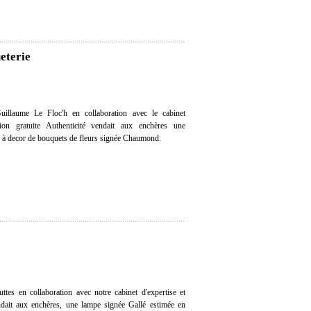
eterie
illaume Le Floc'h en collaboration avec le cabinet
ation gratuite Authenticité vendait aux enchères une
à decor de bouquets de fleurs signée Chaumond.
tes en collaboration avec notre cabinet d'expertise et
endait aux enchères, une lampe signée Gallé estimée en