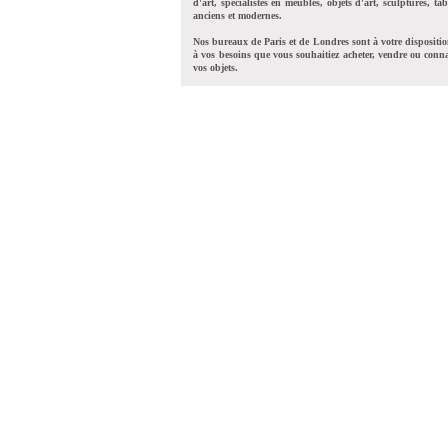
d'art, spécialistes en meubles, objets d'art, sculptures, tab
anciens et modernes.
Nos bureaux de Paris et de Londres sont à votre dispositi
à vos besoins que vous souhaitiez acheter, vendre ou conna
vos objets.