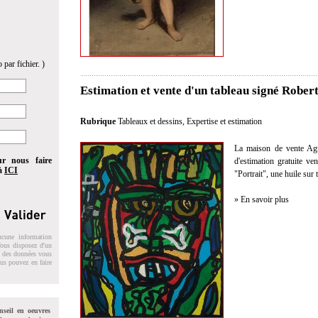
 par fichier. )
Estimation et vente d'un tableau signé Robe
Rubrique
Tableaux et dessins
,
Expertise et estimation
La maison de vente Agut
ur nous faire
d'estimation gratuite v
 à
ICI
"Portrait", une huile sur t
» En savoir plus
ucune information
 Vous disposez d'un
on des données vous
ous pouvez en faire
nseil en oeuvres