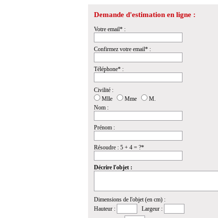
Demande d'estimation en ligne :
Votre email* :
Confirmez votre email* :
Téléphone* :
Civilité :
Mlle
Mme
M.
Nom :
Prénom :
Résoudre : 5 + 4 = ?*
Décrire l'objet :
Dimensions de l'objet (en cm) :
Hauteur :
Largeur :