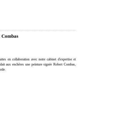
rt Combas
tes en collaboration avec notre cabinet d'expertise et
endait aux enchères une peinture signée Robert Combas,
oile.