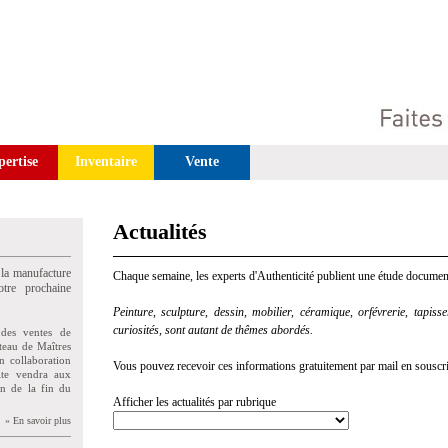
pertise
Inventaire
Vente
Actualités
 la manufacture
Chaque semaine, les experts d'Authenticité publient une étude document
tre prochaine
Peinture, sculpture, dessin, mobilier, céramique, orfévrerie, tapisseri
curiosités, sont autant de thêmes abordés.
des ventes de
teau de Maîtres
n collaboration
Vous pouvez recevoir ces informations gratuitement par mail en souscriva
uite vendra aux
on de la fin du
Afficher les actualités par rubrique
» En savoir plus