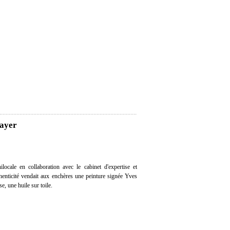
rayer
ocale en collaboration avec le cabinet d'expertise et
thenticité vendait aux enchères une peinture signée Yves
, une huile sur toile.