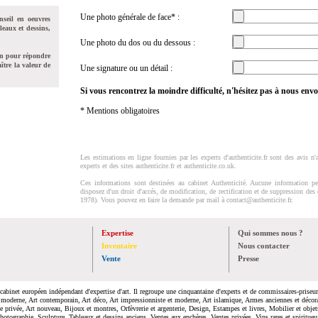
Une photo générale de face* :
nseil en oeuvres
leaux et dessins,
Une photo du dos ou du dessous :
on pour répondre
ître la valeur de
Une signature ou un détail :
Si vous rencontrez la moindre difficulté, n'hésitez pas à nous en
* Mentions obligatoires
Les estimations en ligne fournies par les experts d'authenticite.fr sont des avis n'
experts et des sites authenticite.fr et authenticite.co.uk.
Ces informations sont destinées au cabinet Authenticité. Aucune information per
disposez d'un droit d'accés, de modification, de rectification et de suppression des
1978). Vous pouvez en faire la demande par mail à
contact@authenticite.fr
.
Expertise
Qui sommes nous ?
Inventaire
Nous contacter
Vente
Presse
cabinet européen indépendant d'expertise d'art. Il regroupe une cinquantaine d'experts et de commissaires-priseurs
 moderne, Art contemporain, Art déco, Art impressionniste et moderne, Art islamique, Armes anciennes et décora
le privée, Art nouveau, Bijoux et montres, Orfèvrerie et argenterie, Design, Estampes et livres, Mobilier et objet
hotographie, Sculpture, Tableaux et dessins anciens, Ventes aux enchères, Ventes privées, Vins rares et spiritueu