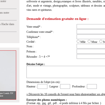
 notre
orfèvrerie et argenterie, design,estampes et livres illustrés, meubles,
d'art, mode et vintage, photographie, sculpture, tableaux et dessins an
vins rares et spiritueux.
ns notre
Demande d'estimation gratuite en ligne :
s Hache dans
Votre email* :
Confirmez votre email* :
Téléphone* :
Civilité :
Mlle
Mme
M
Nom :
Prénom :
Résoudre : 5 + 4 =?*
Décrire l'objet :
Dimensions de l'objet (en cm) :
Hauteur :
Largeur :
Profondeur :
oque Louis XV
» Découvrir les 10 conseils de l'expert pour bien photographier ses obj
nce
Envoyer des photos numériques :
(Format .zip, .jpg, .gif, .pdf... et poids inférieur à 4 Mo par fichier. )