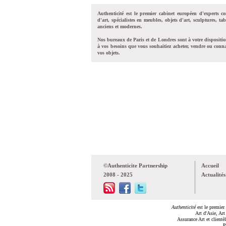
Authenticité est le premier cabinet européen d'experts co
d'art, spécialistes en meubles, objets d'art, sculptures, tab
anciens et modernes.
Nos bureaux de Paris et de Londres sont à votre dispositi
à vos besoins que vous souhaitiez acheter, vendre ou conna
vos objets.
©Authenticite Partnership
Accueil
2008 - 2025
Actualités
Authenticité
est le premier 
Art d'Asie, Art
Assurance Art et clientè
P