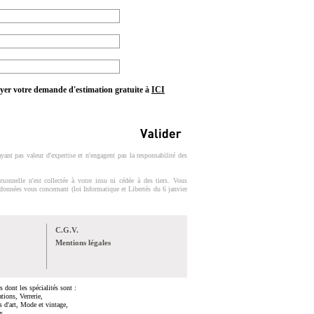
voyer votre demande d'estimation gratuite à
ICI
ayant pas valeur d'expertise et n'engagent pas la responsabilité des
sonnelle n'est collectée à votre insu ni cédée à des tiers. Vous
 données vous concernant (loi Informatique et Libertés du 6 janvier
C.G.V.
Mentions légales
 dont les spécialités sont :
tions, Verrerie,
s d'art, Mode et vintage,
x.