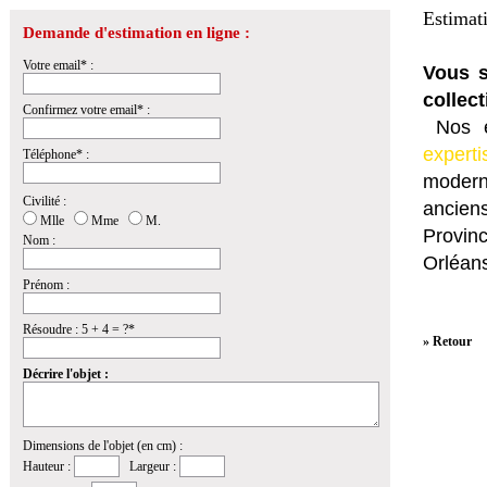
Estimat
Demande d'estimation en ligne :
Votre email* :
Vous s
collect
Confirmez votre email* :
Nos e
experti
Téléphone* :
modern
Civilité :
anciens
Mlle
Mme
M.
Provin
Nom :
Orléans
Prénom :
Résoudre : 5 + 4 = ?*
» Retour
Décrire l'objet :
Dimensions de l'objet (en cm) :
Hauteur :
Largeur :