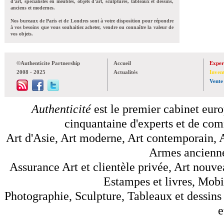
d'art, spécialistes en meubles, objets d'art, sculptures, tableaux et dessins,
anciens et modernes.
Nos bureaux de Paris et de Londres sont à votre disposition pour répondre
à vos besoins que vous souhaitiez acheter, vendre ou connaître la valeur de
vos objets.
©Authenticite Partnership
Accueil
Exper
2008 - 2025
Actualités
Inven
Vente
Authenticité
est le premier cabinet euro
cinquantaine d'experts et de comm
Art d'Asie, Art moderne, Art contemporain, A
Armes anciennes
Assurance Art et clientèle privée, Art nouve
Estampes et livres, Mobil
Photographie, Sculpture, Tableaux et dessins 
e