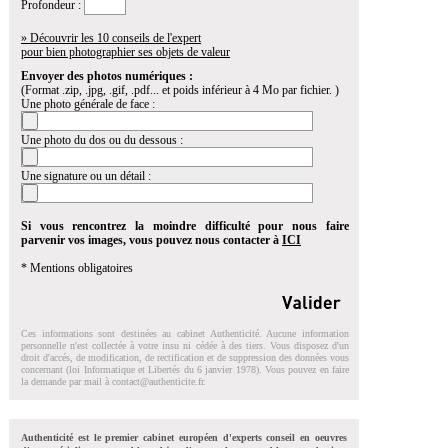
Profondeur :
» Découvrir les 10 conseils de l'expert
pour bien photographier ses objets de valeur
Envoyer des photos numériques :
(Format .zip, .jpg, .gif, .pdf... et poids inférieur à 4 Mo par fichier. )
Une photo générale de face :
Une photo du dos ou du dessous :
Une signature ou un détail :
Si vous rencontrez la moindre difficulté pour nous faire
parvenir vos images, vous pouvez nous contacter à
ICI
* Mentions obligatoires
Ces informations sont destinées au cabinet Authenticité. Aucune information
personnelle n'est collectée à votre insu ni cédée à des tiers. Vous disposez d'un
droit d'accés, de modification, de rectification et de suppression des données vous
concernant (loi Informatique et Libertés du 6 janvier 1978). Vous pouvez en faire
la demande par mail à
contact@authenticite.fr
.
Authenticité est le premier cabinet européen d'experts conseil en oeuvres