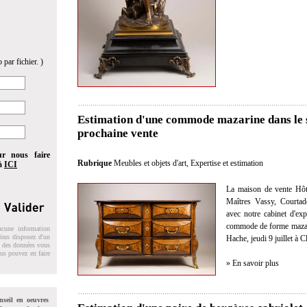
 par fichier. )
Estimation d'une commode mazarine dans le s
prochaine vente
ur nous faire
Rubrique
Meubles et objets d'art
,
Expertise et estimation
 à
ICI
La maison de vente Hôt
Maîtres Vassy, Courtad
avec notre cabinet d'exp
commode de forme mazari
ucune information
 Vous disposez d'un
Hache, jeudi 9 juillet à 
on des données vous
ous pouvez en faire
» En savoir plus
nseil en oeuvres