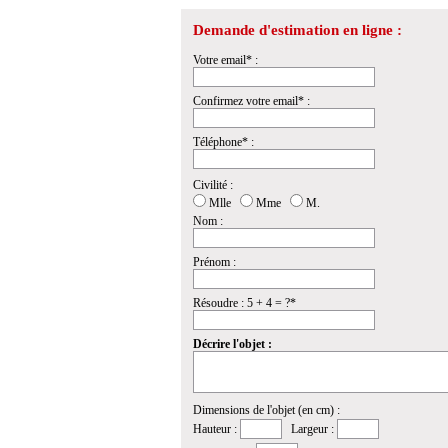
Demande d'estimation en ligne :
Votre email* :
Confirmez votre email* :
Téléphone* :
Civilité :
Mlle
Mme
M.
Nom :
Prénom :
Résoudre : 5 + 4 = ?*
Décrire l'objet :
Dimensions de l'objet (en cm) :
Hauteur :
Largeur :