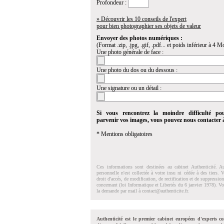
Profondeur :
» Découvrir les 10 conseils de l'expert
pour bien photographier ses objets de valeur
Envoyer des photos numériques :
(Format .zip, .jpg, .gif, .pdf... et poids inférieur à 4 Mo
Une photo générale de face :
Une photo du dos ou du dessous :
Une signature ou un détail :
Si vous rencontrez la moindre difficulté po
parvenir vos images, vous pouvez nous contacter
* Mentions obligatoires
Ces informations sont destinées au cabinet Authenticité. A
personnelle n'est collectée à votre insu ni cédée à des tiers.
droit d'accés, de modification, de rectification et de suppressi
concernant (loi Informatique et Libertés du 6 janvier 1978). V
la demande par mail à
contact@authenticite.fr
.
Authenticité est le premier cabinet européen d'experts co