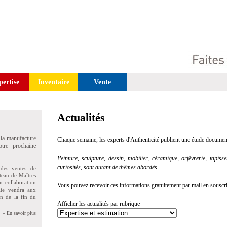
pertise
Inventaire
Vente
Actualités
 la manufacture
Chaque semaine, les experts d'Authenticité publient une étude document
tre prochaine
Peinture, sculpture, dessin, mobilier, céramique, orfévrerie, tapisseri
curiosités, sont autant de thêmes abordés.
des ventes de
teau de Maîtres
n collaboration
Vous pouvez recevoir ces informations gratuitement par mail en souscriva
uite vendra aux
on de la fin du
Afficher les actualités par rubrique
» En savoir plus