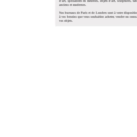
d'art, spécialistes en meubles, objets d'art, sculptures, tab
anciens et modernes.
Nos bureaux de Paris et de Londres sont à votre dispositi
à vos besoins que vous souhaitiez acheter, vendre ou conna
vos objets.