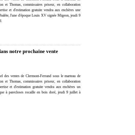
on et Thomas, commissaires priseur, en collaboration
ertise et d'estimation gratuite vendra aux enchères une
rbalète, l'une d'époque Louis XV signée Migeon, jeudi 9
d.
dans notre prochaine vente
el des ventes de Clermont-Ferrand sous le marteau de
on et Thomas, commissaires priseur, en collaboration
pertise et d'estimation gratuite vendra aux enchères un
que à parecloses rocaille en bois doré, jeudi 9 juillet à