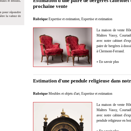
Estimation d'une paire de bergères cabriolet
leaux et dessins,
prochaine vente
on pour répondre
ître la valeur de
Rubrique
Expertise et estimation
,
Expertise et estimation
La maison de vente Hôt
Maîtres Vassy, Courtad
avec notre cabinet d'exp
paire de bergères à dossi
à Clermont-Ferrand.
» En savoir plus
Estimation d'une pendule religieuse dans not
Rubrique
Meubles et objets d'art
,
Expertise et estimation
La maison de vente Hôt
Maîtres Vassy, Courtad
avec notre cabinet d'exp
pendule religieuse en boi