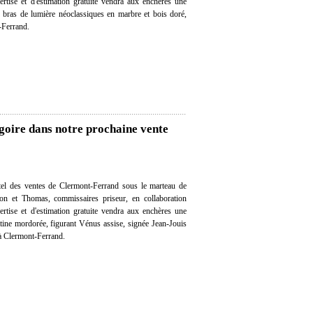
ertise et d'estimation gratuite vendra aux enchères une
x bras de lumière néoclassiques en marbre et bois doré,
t-Ferrand.
goire dans notre prochaine vente
el des ventes de Clermont-Ferrand sous le marteau de
on et Thomas, commissaires priseur, en collaboration
ertise et d'estimation gratuite vendra aux enchères une
tine mordorée, figurant Vénus assise, signée Jean-Jouis
t à Clermont-Ferrand.