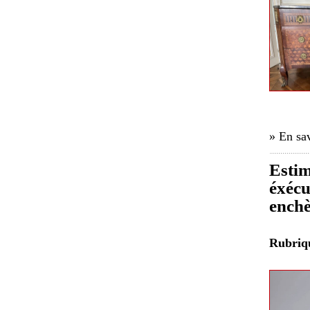
» En sav
Estim
éxécu
enchè
Rubri