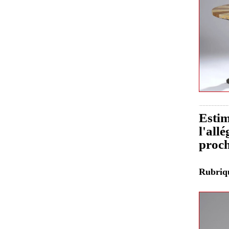
Estim
l'all
proch
Rubri