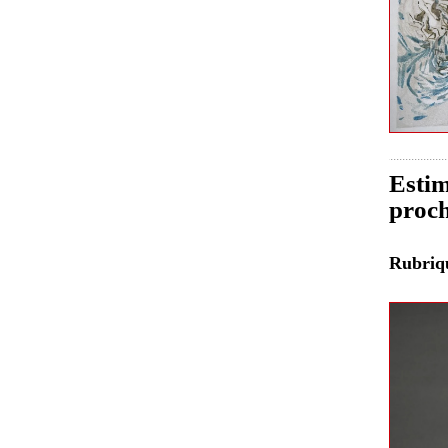
Estim
proch
Rubri