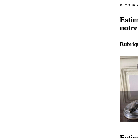
» En sav
Estim
notre
Rubri
Estim