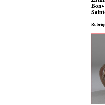
Bonva
Sain
Rubri