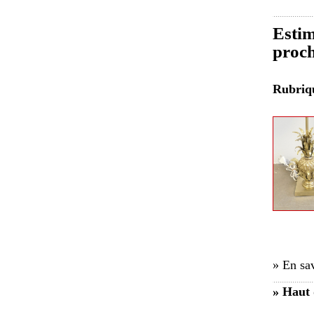
Estim
proch
Rubri
» En sav
» Haut 