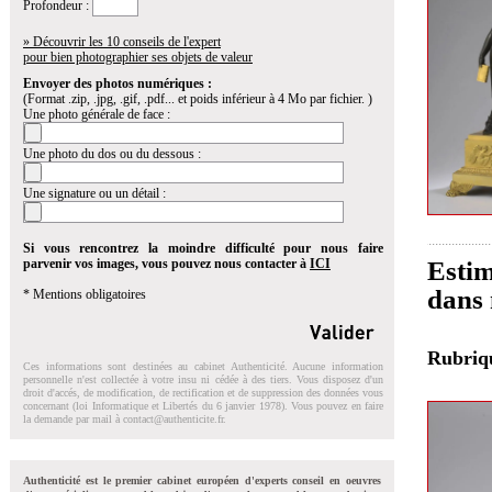
Profondeur :
» Découvrir les 10 conseils de l'expert
pour bien photographier ses objets de valeur
Envoyer des photos numériques :
(Format .zip, .jpg, .gif, .pdf... et poids inférieur à 4 Mo par fichier. )
Une photo générale de face :
Une photo du dos ou du dessous :
Une signature ou un détail :
Si vous rencontrez la moindre difficulté pour nous faire
parvenir vos images, vous pouvez nous contacter à
ICI
Estim
dans 
* Mentions obligatoires
Rubri
Ces informations sont destinées au cabinet Authenticité. Aucune information
personnelle n'est collectée à votre insu ni cédée à des tiers. Vous disposez d'un
droit d'accés, de modification, de rectification et de suppression des données vous
concernant (loi Informatique et Libertés du 6 janvier 1978). Vous pouvez en faire
la demande par mail à
contact@authenticite.fr
.
Authenticité est le premier cabinet européen d'experts conseil en oeuvres