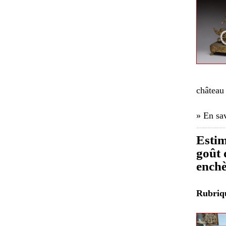
château 
» En sav
Estim
goût 
enchè
Rubri