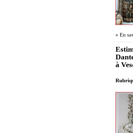
» En sav
Estim
Dante
à Ves
Rubri