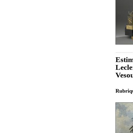
Estim
Lecle
Veso
Rubri