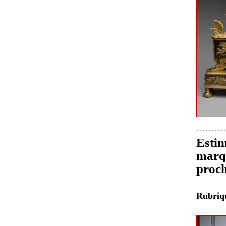
Estim
marqu
proch
Rubri