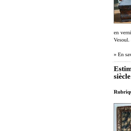
en vern
Vesoul.
» En sav
Estim
siècl
Rubri