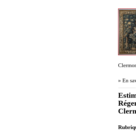
Clermon
» En sav
Estim
Régen
Cler
Rubri