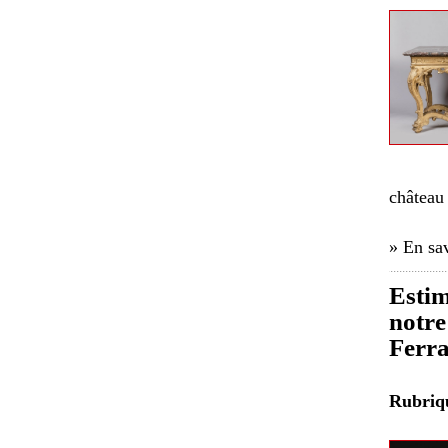
château 
» En sav
Estim
notre
Ferr
Rubri