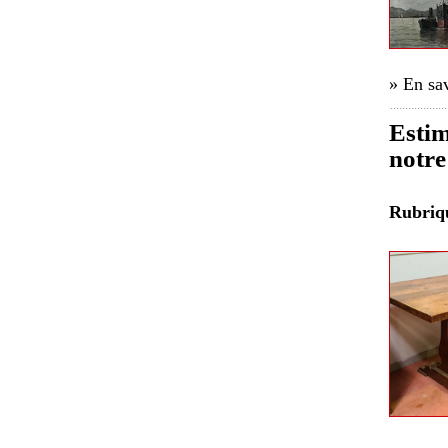
» En sav
Estim
notre
Rubri