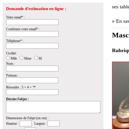
ses tabl
Demande d'estimation en ligne :
Votre email* :
» En sav
Confirmez votre email* :
Masco
Téléphone* :
Rubri
Civilité :
Mlle
Mme
M.
Nom :
Prénom :
Résoudre : 5 + 4 = ?*
Décrire l'objet :
Dimensions de l'objet (en cm) :
Hauteur :
Largeur :