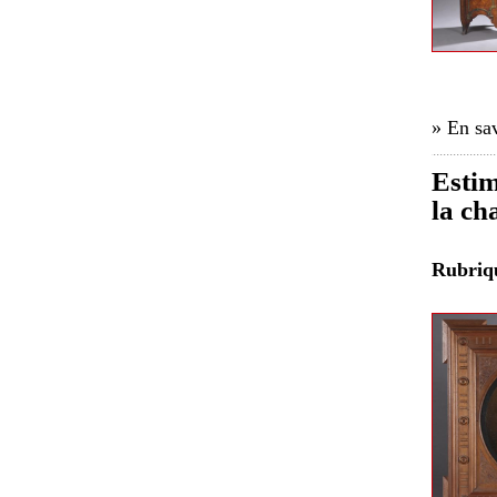
» En sav
Estim
la ch
Rubri