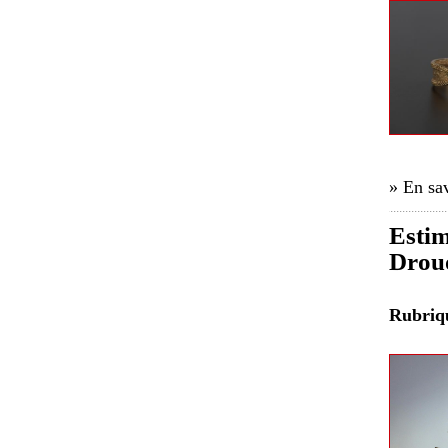
» En sav
Estim
Drou
Rubri