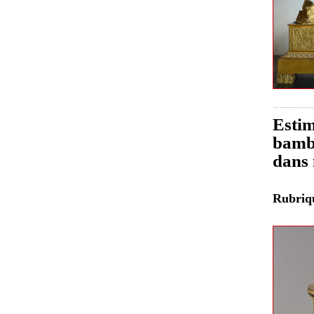
Estim
bambo
dans 
Rubri