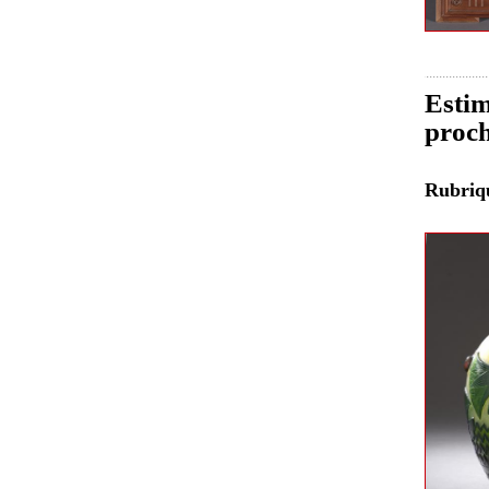
Estim
proch
Rubri