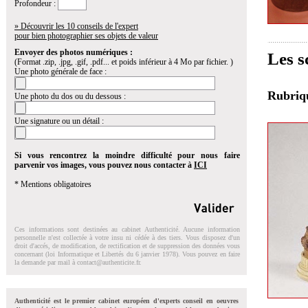
Profondeur :
» Découvrir les 10 conseils de l'expert
pour bien photographier ses objets de valeur
Envoyer des photos numériques :
Les s
(Format .zip, .jpg, .gif, .pdf... et poids inférieur à 4 Mo par fichier. )
Une photo générale de face :
Rubri
Une photo du dos ou du dessous :
Une signature ou un détail :
Si vous rencontrez la moindre difficulté pour nous faire
parvenir vos images, vous pouvez nous contacter à
ICI
* Mentions obligatoires
Ces informations sont destinées au cabinet Authenticité. Aucune information
personnelle n'est collectée à votre insu ni cédée à des tiers. Vous disposez d'un
droit d'accés, de modification, de rectification et de suppression des données vous
concernant (loi Informatique et Libertés du 6 janvier 1978). Vous pouvez en faire
la demande par mail à
contact@authenticite.fr
.
Authenticité est le premier cabinet européen d'experts conseil en oeuvres