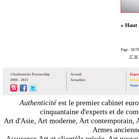
» Haut 
Page : 26
37
38
©Authenticite Partnership
Accueil
Exper
2008 - 2025
Actualités
Inven
Vente
Authenticité
est le premier cabinet euro
cinquantaine d'experts et de comm
Art d'Asie, Art moderne, Art contemporain, A
Armes anciennes
Assurance Art et clientèle privée, Art nouve