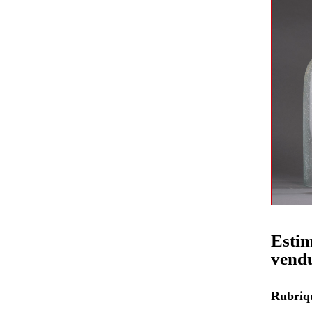
Estim
vend
Rubri