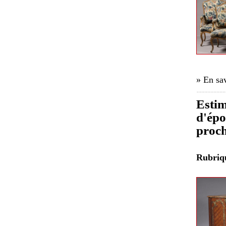
» En sav
Estim
d'épo
proch
Rubri