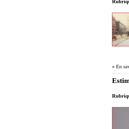
Rubri
» En sav
Estim
Rubri