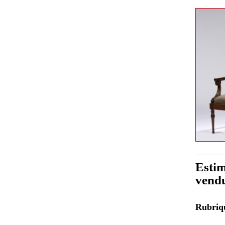
Estim
vend
Rubri