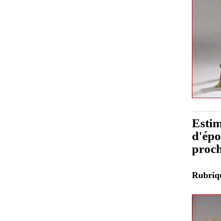
Estim
d'épo
proch
Rubri