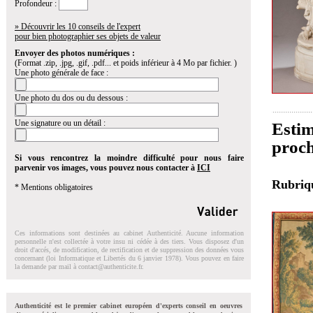
Profondeur :
» Découvrir les 10 conseils de l'expert
pour bien photographier ses objets de valeur
Envoyer des photos numériques :
(Format .zip, .jpg, .gif, .pdf... et poids inférieur à 4 Mo par fichier. )
Une photo générale de face :
Une photo du dos ou du dessous :
Une signature ou un détail :
Estim
proch
Si vous rencontrez la moindre difficulté pour nous faire
parvenir vos images, vous pouvez nous contacter à
ICI
Rubri
* Mentions obligatoires
Ces informations sont destinées au cabinet Authenticité. Aucune information
personnelle n'est collectée à votre insu ni cédée à des tiers. Vous disposez d'un
droit d'accés, de modification, de rectification et de suppression des données vous
concernant (loi Informatique et Libertés du 6 janvier 1978). Vous pouvez en faire
la demande par mail à
contact@authenticite.fr
.
Authenticité est le premier cabinet européen d'experts conseil en oeuvres