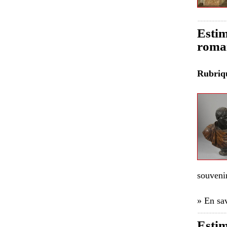
Estim
romai
Rubri
souveni
» En sav
Esti