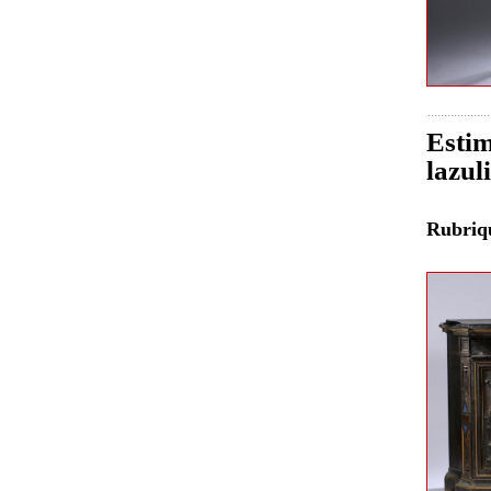
Estim
lazul
Rubri