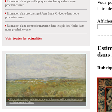
Estimation d'une paire d'appliques néoclassique dans notre
Vous po
prochaine vente
lettre d
Estimation d'un bronze signé Jean-Louis Grégoire dans notre
prochaine vente
Afficher
Estimation d'une commode mazarine dans le style des Hache dans
notre prochaine vente
Voir toutes les actualités
Estim
dans 
Rubri
Estimation d\'une jardinière en acajou et bronze ciselé et doré dans notre
prochaine vente à Orléans