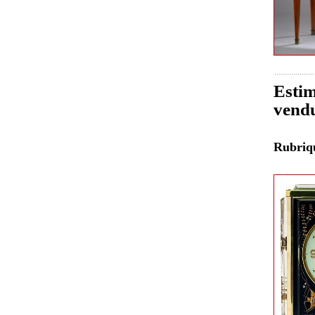
Estim
vend
Rubri