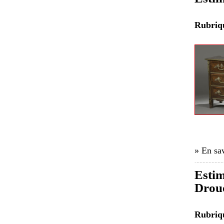
Rubri
» En sav
Estim
Drou
Rubri