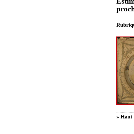
Estim
proch
Rubri
» Haut 