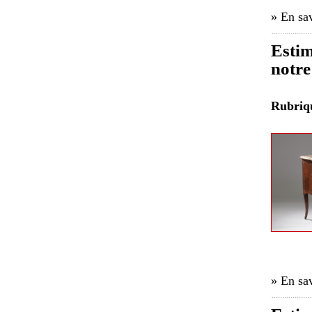
» En sav
Esti
notre
Rubri
» En sav