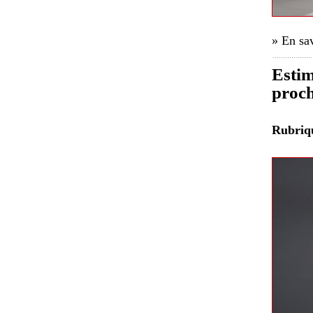
» En sav
Estim
proch
Rubri