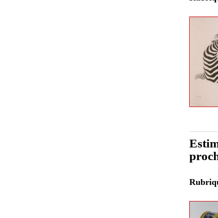
Estim
proch
Rubri