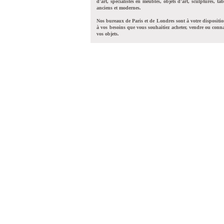
d'art, spécialistes en meubles, objets d'art, sculptures, tab
anciens et modernes.
Nos bureaux de Paris et de Londres sont à votre dispositi
à vos besoins que vous souhaitiez acheter, vendre ou conna
vos objets.