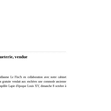
eterie, vendue
llaume Le Floc'h en collaboration avec notre cabinet
tion gratuite vendait aux enchères une commode ancienne
ampillée Lapie d'époque Louis XV, dimanche 8 octobre à