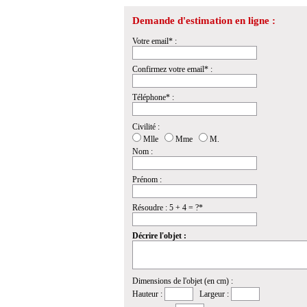
Demande d'estimation en ligne :
Votre email* :
Confirmez votre email* :
Téléphone* :
Civilité :
Mlle
Mme
M.
Nom :
Prénom :
Résoudre : 5 + 4 = ?*
Décrire l'objet :
Dimensions de l'objet (en cm) :
Hauteur :
Largeur :