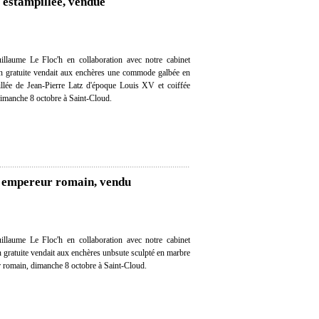
estampillée, vendue
llaume Le Floc'h en collaboration avec notre cabinet
ion gratuite vendait aux enchères une commode galbée en
illée de Jean-Pierre Latz d'époque Louis XV et coiffée
dimanche 8 octobre à Saint-Cloud.
n empereur romain, vendu
llaume Le Floc'h en collaboration avec notre cabinet
on gratuite vendait aux enchères unbsute sculpté en marbre
 romain, dimanche 8 octobre à Saint-Cloud.