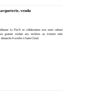
marqueterie, vendu
llaume Le Floc'h en collaboration avec notre cabinet
ation gratuite vendait aux enchères un écritoire indo
, dimanche 8 octobre à Saint-Cloud.