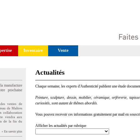
pertise
Inventaire
Vente
Actualités
 la manufacture
Chaque semaine, les experts d'Authenticité publient une étude document
tre prochaine
Peinture, sculpture, dessin, mobilier, céramique, orfévrerie, tapisseri
curiosités, sont autant de thêmes abordés.
des ventes de
teau de Maîtres
n collaboration
Vous pouvez recevoir ces informations gratuitement par mail en souscriva
uite vendra aux
on de la fin du
Afficher les actualités par rubrique
» En savoir plus