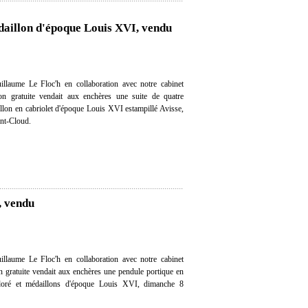
édaillon d'époque Louis XVI, vendu
llaume Le Floc'h en collaboration avec notre cabinet
tion gratuite vendait aux enchères une suite de quatre
illon en cabriolet d'époque Louis XVI estampillé Avisse,
int-Cloud.
, vendu
llaume Le Floc'h en collaboration avec notre cabinet
ion gratuite vendait aux enchères une pendule portique en
doré et médaillons d'époque Louis XVI, dimanche 8