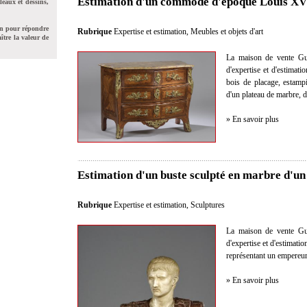
Estimation d'un commode d'époque Louis XV 
leaux et dessins,
on pour répondre
Rubrique
Expertise et estimation
,
Meubles et objets d'art
ître la valeur de
La maison de vente Gui
d'expertise et d'estimat
bois de placage, estamp
d'un plateau de marbre, 
» En savoir plus
Estimation d'un buste sculpté en marbre d'u
Rubrique
Expertise et estimation
,
Sculptures
La maison de vente Gui
d'expertise et d'estimati
représentant un empereur
» En savoir plus