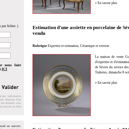
» En savoir plus
 par fichier. )
Estimation d'une assiette en porcelaine de Sè
vendu
Rubrique
Expertise et estimation
,
Céramique et verrerie
La maison de vente Gui
d'expertise et d'estimati
ur nous faire
de Sèvres du service des
 à
ICI
Tuileries, dimanche 8 oc
» En savoir plus
ucune information
 Vous disposez d'un
on des données vous
ous pouvez en faire
nseil en oeuvres