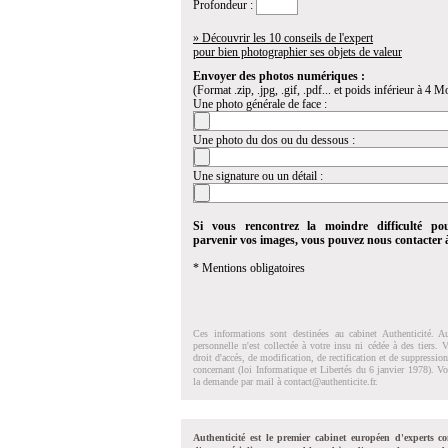
Profondeur :
» Découvrir les 10 conseils de l'expert
pour bien photographier ses objets de valeur
Envoyer des photos numériques :
(Format .zip, .jpg, .gif, .pdf... et poids inférieur à 4 Mo
Une photo générale de face :
Une photo du dos ou du dessous :
Une signature ou un détail :
Si vous rencontrez la moindre difficulté po
parvenir vos images, vous pouvez nous contacter
* Mentions obligatoires
Ces informations sont destinées au cabinet Authenticité. A
personnelle n'est collectée à votre insu ni cédée à des tiers.
droit d'accés, de modification, de rectification et de suppressi
concernant (loi Informatique et Libertés du 6 janvier 1978). V
la demande par mail à
contact@authenticite.fr
.
Authenticité est le premier cabinet européen d'experts co