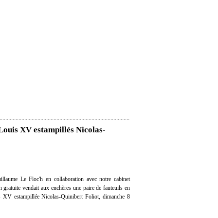
 Louis XV estampillés Nicolas-
llaume Le Floc'h en collaboration avec notre cabinet
on gratuite vendait aux enchères une paire de fauteuils en
s XV estampillée Nicolas-Quinibert Foliot, dimanche 8