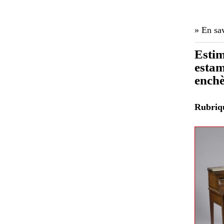
» En sav
Estim
estam
enchè
Rubri