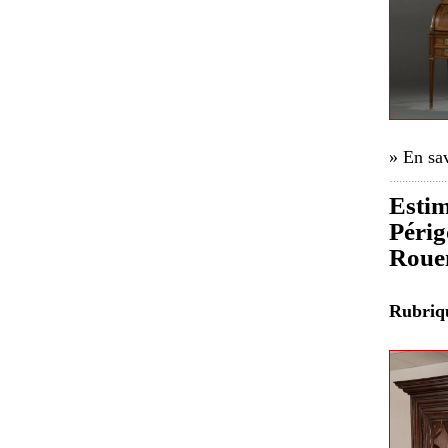
» En sav
Estim
Périg
Roue
Rubri