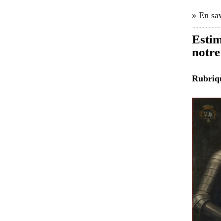
» En sav
Estim
notre
Rubri