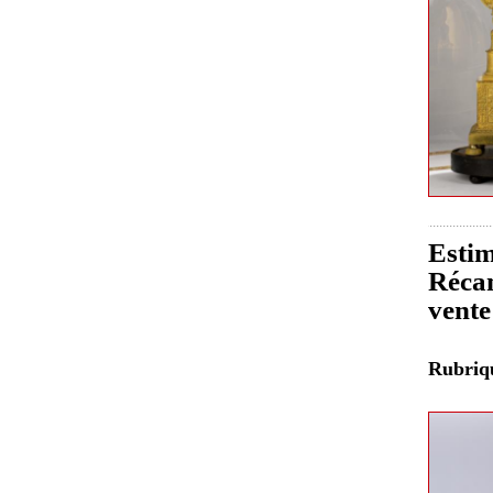
Estim
Récam
vente
Rubri