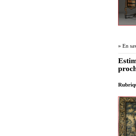
» En sav
Estim
proch
Rubri