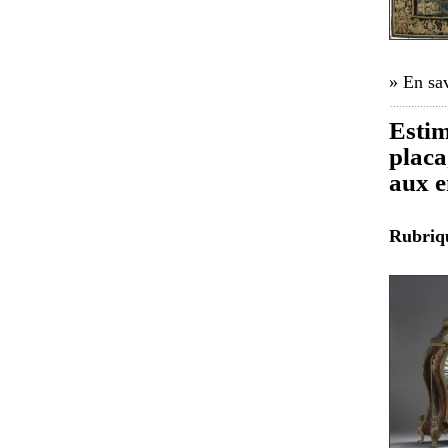
» En sav
Estim
placa
aux e
Rubri