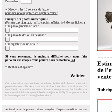
Profondeur :
» Découvrir les 10 conseils de l'expert
pour bien photographier ses objets de valeur
Envoyer des photos numériques :
(Format .zip, .jpg, .gif, .pdf... et poids inférieur à 4 Mo par fichier. )
Une photo générale de face :
Une photo du dos ou du dessous :
Une signature ou un détail :
Si vous rencontrez la moindre difficulté pour nous faire
parvenir vos images, vous pouvez nous contacter à
ICI
Estim
* Mentions obligatoires
de l'
vente
Ces informations sont destinées au cabinet Authenticité. Aucune information
personnelle n'est collectée à votre insu ni cédée à des tiers. Vous disposez d'un
Rubri
droit d'accés, de modification, de rectification et de suppression des données vous
concernant (loi Informatique et Libertés du 6 janvier 1978). Vous pouvez en faire
la demande par mail à
contact@authenticite.fr
.
Authenticité est le premier cabinet européen d'experts conseil en oeuvres