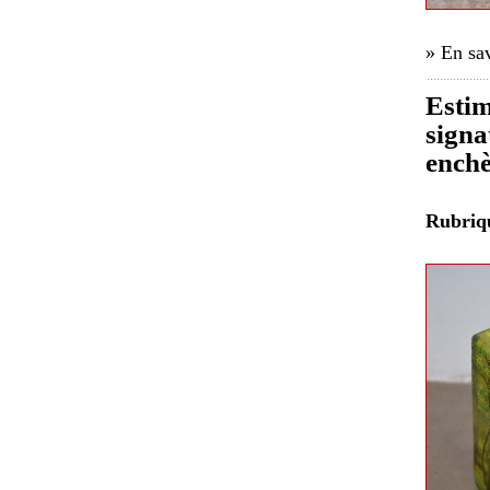
» En sav
Estim
signa
enchè
Rubri