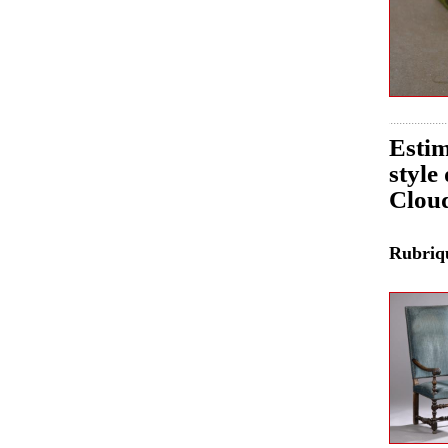
Estim
style
Clou
Rubri