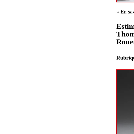
» En sav
Estim
Thomi
Roue
Rubri