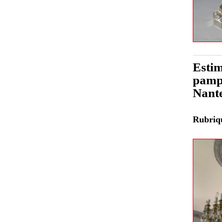
Estim
pampi
Nant
Rubri