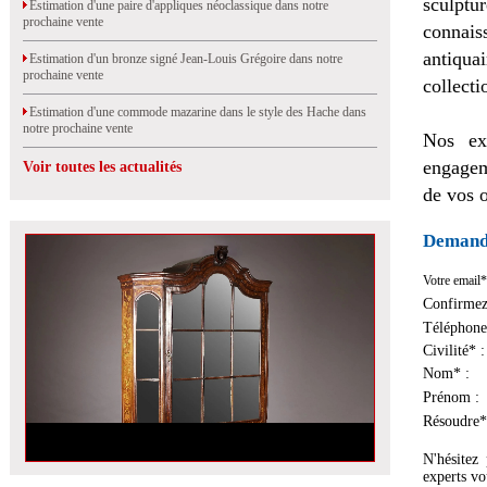
sculptu
Estimation d'une paire d'appliques néoclassique dans notre
prochaine vente
connais
antiqua
Estimation d'un bronze signé Jean-Louis Grégoire dans notre
prochaine vente
collecti
Estimation d'une commode mazarine dans le style des Hache dans
notre prochaine vente
Nos exp
engagem
Voir toutes les actualités
de vos o
Demande
Votre email*
Confirmez
Téléphone
Civilité* :
Nom* :
Prénom :
Résoudre* 
N'hésitez
experts vo