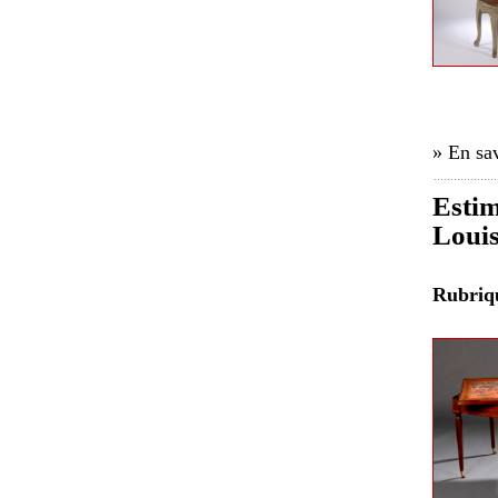
» En sav
Estim
Loui
Rubri