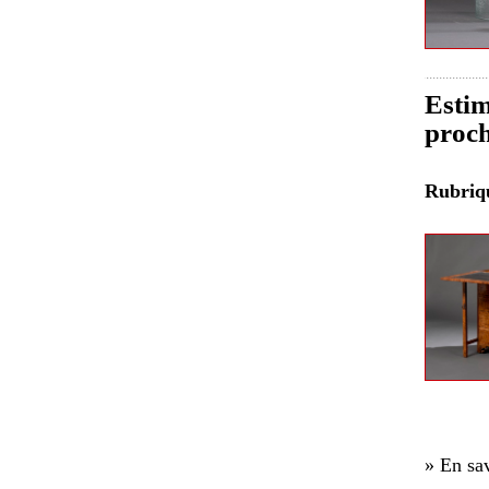
Estim
proch
Rubri
» En sav