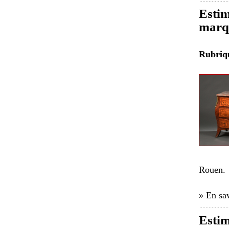
Estim
marqu
Rubri
Rouen.
» En sav
Estim