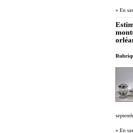
» En sav
Estim
montu
orléa
Rubri
septemb
» En sav