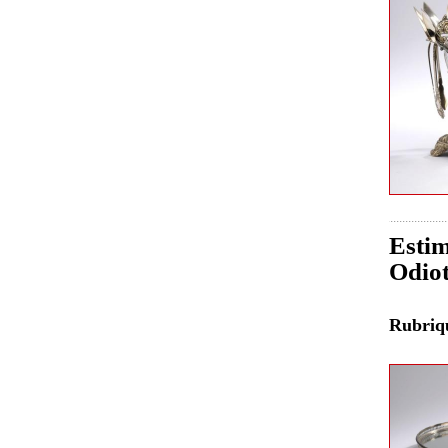
Estim
Odiot
Rubri