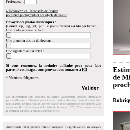
Profondeur :
» Découvrir les 10 conseils de l'expert
pour bien photographier ses objets de valeur
Envoyer des photos numériques :
(Format .zip, .jpg, .gif, .pdf... et poids inférieur à 4 Mo par fichier. )
Une photo générale de face :
Une photo du dos ou du dessous :
Une signature ou un détail :
Si vous rencontrez la moindre difficulté pour nous faire
Estim
parvenir vos images, vous pouvez nous contacter à
ICI
de Mi
* Mentions obligatoires
proch
Ces informations sont destinées au cabinet Authenticité. Aucune information
Rubri
personnelle n'est collectée à votre insu ni cédée à des tiers. Vous disposez d'un
droit d'accés, de modification, de rectification et de suppression des données vous
concernant (loi Informatique et Libertés du 6 janvier 1978). Vous pouvez en faire
la demande par mail à
contact@authenticite.fr
.
Authenticité est le premier cabinet européen d'experts conseil en oeuvres