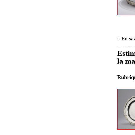
» En sav
Estim
la ma
Rubri