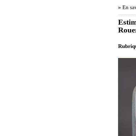
» En sav
Estim
Roue
Rubri