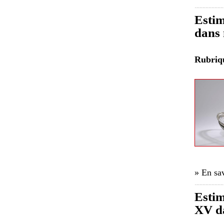
Estim
dans 
Rubri
» En sav
Estim
XV da