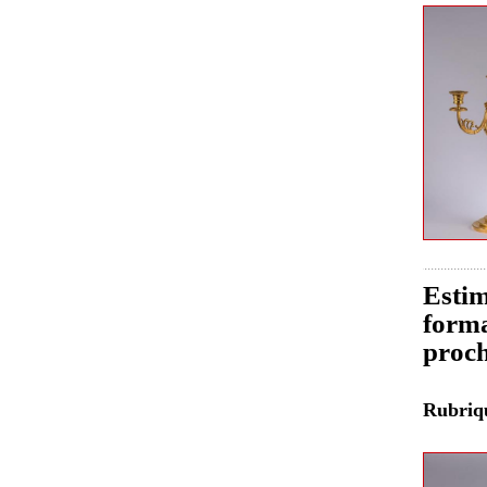
Estim
forma
proch
Rubri