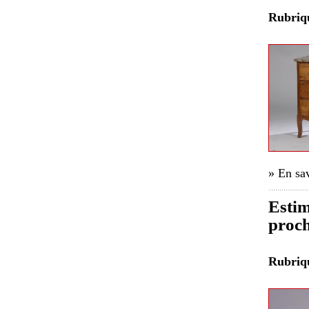
Rubri
» En sav
Estim
proch
Rubri