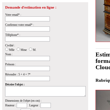
Demande d'estimation en ligne :
Votre email* :
Confirmez votre email* :
Téléphone* :
Civilité :
Mlle
Mme
M.
Estim
Nom :
forma
Prénom :
Clou
Résoudre : 5 + 4 = ?*
Rubri
Décrire l'objet :
Dimensions de l'objet (en cm) :
Hauteur :
Largeur :