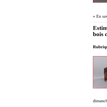
» En sav
Estim
bois 
Rubri
dimanch