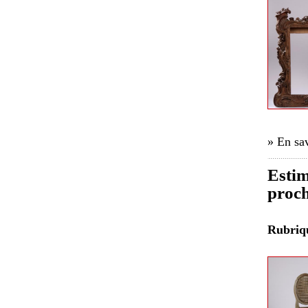
» En sav
Estim
proch
Rubri