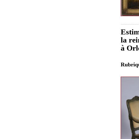
Estim
la re
à Orl
Rubri