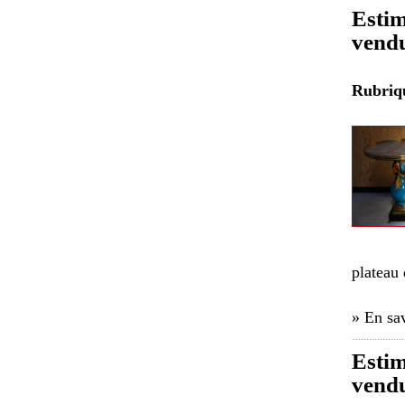
Estim
vendu
Rubri
plateau
» En sav
Estim
vendu