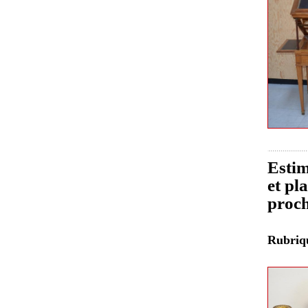
Estim
et pl
proch
Rubri