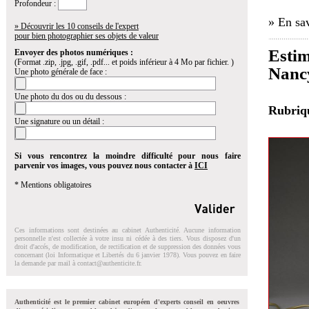
Profondeur :
» En sav
» Découvrir les 10 conseils de l'expert
pour bien photographier ses objets de valeur
Esti
Envoyer des photos numériques :
(Format .zip, .jpg, .gif, .pdf... et poids inférieur à 4 Mo par fichier. )
Nancy
Une photo générale de face :
Une photo du dos ou du dessous :
Rubri
Une signature ou un détail :
Si vous rencontrez la moindre difficulté pour nous faire
parvenir vos images, vous pouvez nous contacter à
ICI
* Mentions obligatoires
Ces informations sont destinées au cabinet Authenticité. Aucune information
personnelle n'est collectée à votre insu ni cédée à des tiers. Vous disposez d'un
droit d'accés, de modification, de rectification et de suppression des données vous
concernant (loi Informatique et Libertés du 6 janvier 1978). Vous pouvez en faire
la demande par mail à
contact@authenticite.fr
.
Authenticité est le premier cabinet européen d'experts conseil en oeuvres