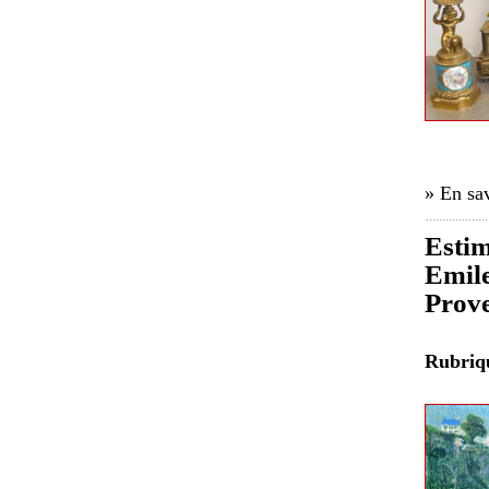
» En sav
Estim
Emile
Prov
Rubri