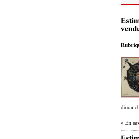
Estim
vendu
Rubri
dimanch
» En sav
Estim