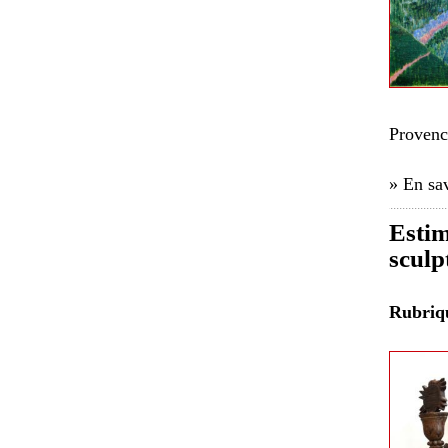
Provenc
» En sav
Estim
sculp
Rubri