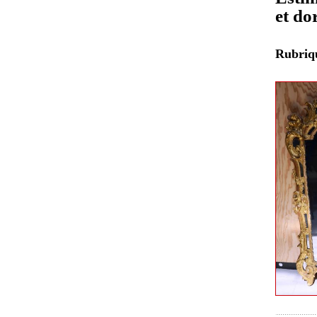
et do
Rubri