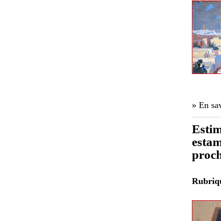
» En sav
Estim
estam
proch
Rubri