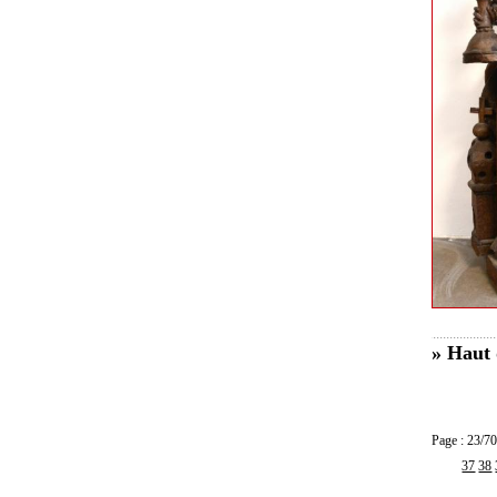
» Haut 
Page : 23
37
38