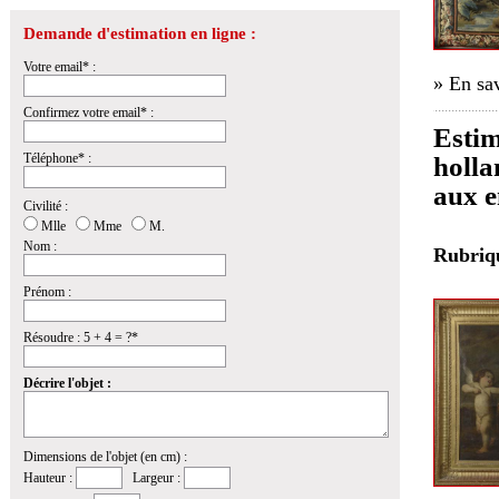
Demande d'estimation en ligne :
Votre email* :
» En sav
Confirmez votre email* :
Estim
Téléphone* :
holla
aux e
Civilité :
Mlle
Mme
M.
Nom :
Rubri
Prénom :
Résoudre : 5 + 4 = ?*
Décrire l'objet :
Dimensions de l'objet (en cm) :
Hauteur :
Largeur :