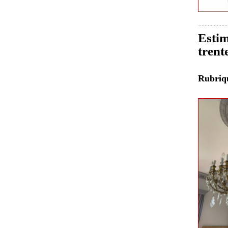
Estim
trent
Rubri