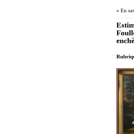
» En sav
Estim
Foull
enchè
Rubri