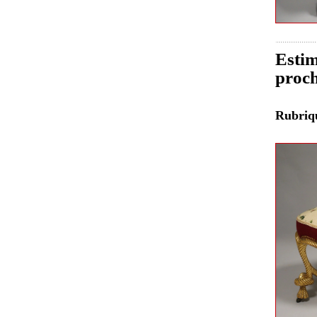
Estim
proch
Rubri