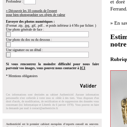
et doré
Profondeur :
Ferrand
» Découvrir les 10 conseils de l'expert
pour bien photographier ses objets de valeur
Envoyer des photos numériques :
» En sav
(Format .zip, .jpg, .gif, .pdf... et poids inférieur à 4 Mo par fichier. )
Une photo générale de face :
Estim
Une photo du dos ou du dessous :
notre
Une signature ou un détail :
Rubri
Si vous rencontrez la moindre difficulté pour nous faire
parvenir vos images, vous pouvez nous contacter à
ICI
* Mentions obligatoires
Ces informations sont destinées au cabinet Authenticité. Aucune information
personnelle n'est collectée à votre insu ni cédée à des tiers. Vous disposez d'un
droit d'accés, de modification, de rectification et de suppression des données vous
concernant (loi Informatique et Libertés du 6 janvier 1978). Vous pouvez en faire
la demande par mail à
contact@authenticite.fr
.
Authenticité est le premier cabinet européen d'experts conseil en oeuvres