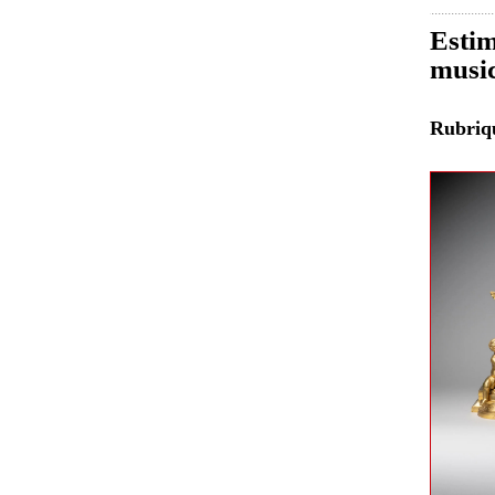
Estim
music
Rubri