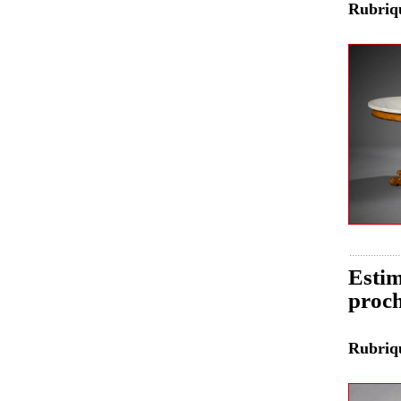
Rubri
Estim
proch
Rubri