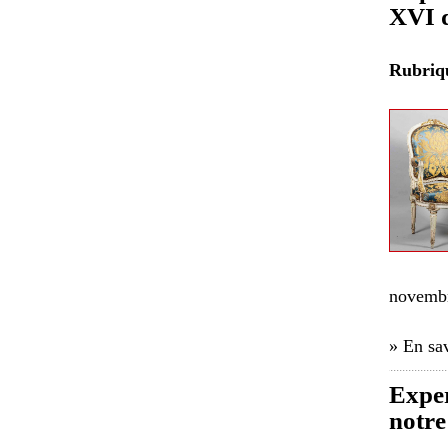
XVI d
Rubri
novembr
» En sav
Exper
notre