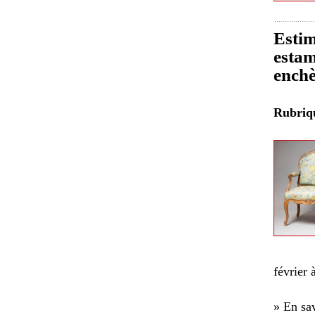
Estim
estam
enchè
Rubri
février
» En sav