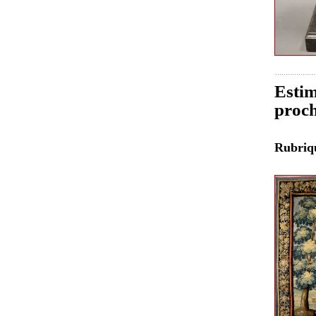
Estim
proch
Rubri