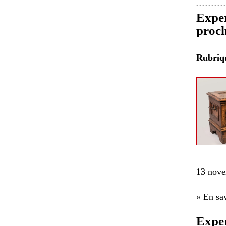
Exper
proch
Rubri
13 nove
» En sav
Exper