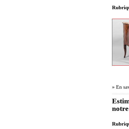
Rubri
» En sav
Estim
notre
Rubri