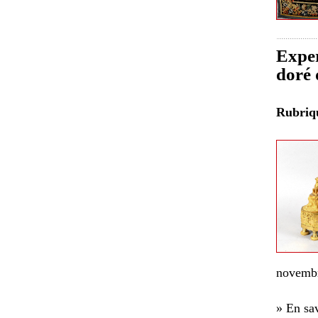
Exper
doré 
Rubri
novembr
» En sav