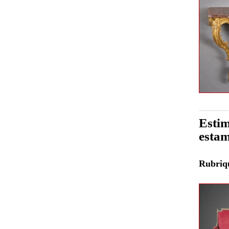
Estim
estam
Rubri