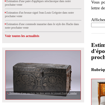
Estimation d'une paire d'appliques néoclassique dans notre
Vous po
prochaine vente
lettre d
Estimation d'un bronze signé Jean-Louis Grégoire dans notre
prochaine vente
Afficher
Estimation d'une commode mazarine dans le style des Hache dans
notre prochaine vente
Voir toutes les actualités
Estim
d'épo
proch
Rubri
Estimation d\'une eau-forte, les deux amies de Léonard Foujita, vendue