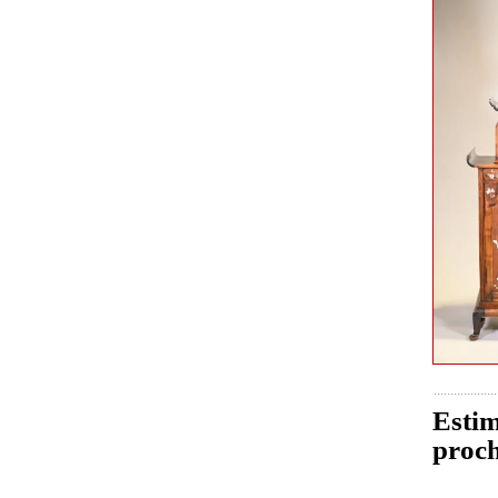
Estim
proch