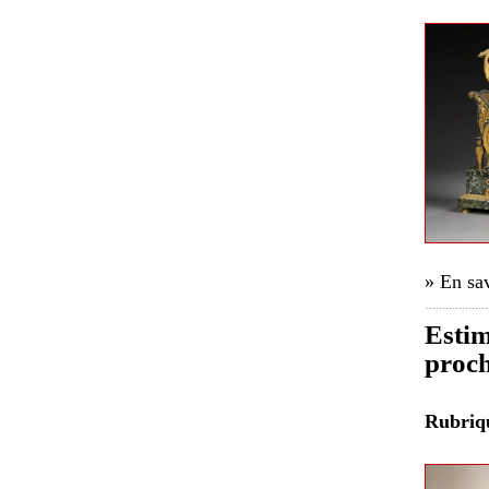
» En sav
Estim
proch
Rubri