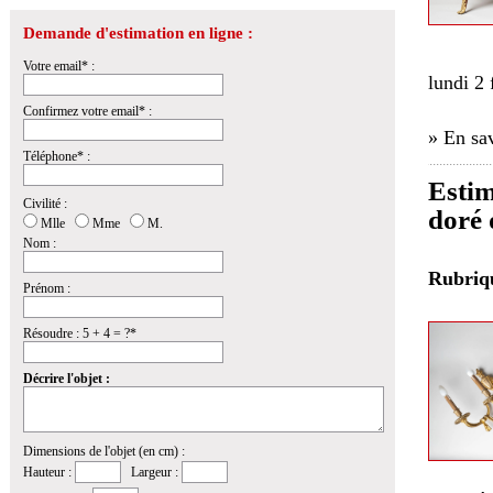
Demande d'estimation en ligne :
Votre email* :
lundi 2 
Confirmez votre email* :
» En sav
Téléphone* :
Estim
Civilité :
doré 
Mlle
Mme
M.
Nom :
Rubri
Prénom :
Résoudre : 5 + 4 = ?*
Décrire l'objet :
Dimensions de l'objet (en cm) :
Hauteur :
Largeur :