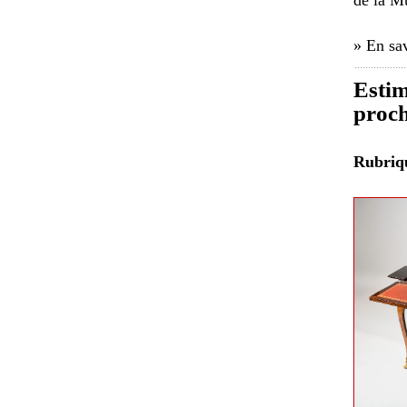
de la Mu
» En sav
Estim
proch
Rubri