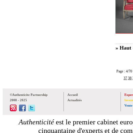
» Haut 
Page : 4/
37
38
©Authenticite Partnership
Accueil
Exper
2008 - 2025
Actualités
Inven
Vente
Authenticité
est le premier cabinet euro
cinquantaine d'experts et de comm