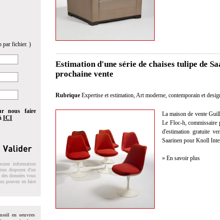
 par fichier. )
Estimation d'une série de chaises tulipe de S
prochaine vente
Rubrique
Expertise et estimation
,
Art moderne, contemporain et desig
ur nous faire
La maison de vente Guil
 à
ICI
Le Floc-h, commissaire pr
d'estimation gratuite v
Saarinen pour Knoll Inte
» En savoir plus
ucune information
 Vous disposez d'un
on des données vous
ous pouvez en faire
nseil en oeuvres