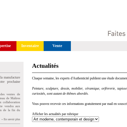
pertise
Inventaire
Vente
Actualités
 la manufacture
Chaque semaine, les experts d'Authenticité publient une étude document
tre prochaine
Peinture, sculpture, dessin, mobilier, céramique, orfévrerie, tapisseri
curiosités, sont autant de thêmes abordés.
des ventes de
teau de Maîtres
n collaboration
Vous pouvez recevoir ces informations gratuitement par mail en souscriva
uite vendra aux
on de la fin du
Afficher les actualités par rubrique
» En savoir plus