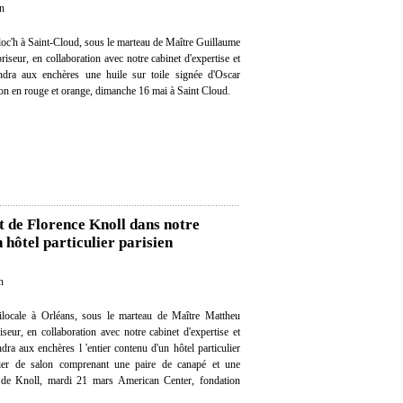
on
oc'h à Saint-Cloud, sous le marteau de Maître Guillaume
iseur, en collaboration avec notre cabinet d'expertise et
endra aux enchères une huile sur toile signée d'Oscar
ion en rouge et orange, dimanche 16 mai à Saint Cloud.
t de Florence Knoll dans notre
hôtel particulier parisien
n
locale à Orléans, sous le marteau de Maître Mattheu
eur, en collaboration avec notre cabinet d'expertise et
ndra aux enchères l 'entier contenu d'un hôtel particulier
ier de salon comprenant une paire de canapé et une
 de Knoll, mardi 21 mars American Center, fondation