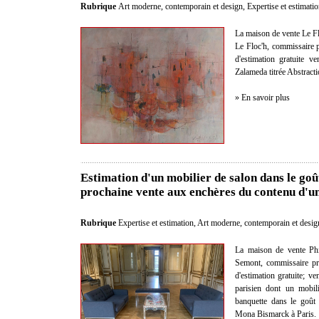
Rubrique
Art moderne, contemporain et design
,
Expertise et estimati
La maison de vente Le Fl
Le Floc'h, commissaire pr
d'estimation gratuite v
Zalameda titrée Abstract
» En savoir plus
Estimation d'un mobilier de salon dans le goû
prochaine vente aux enchères du contenu d'un 
Rubrique
Expertise et estimation
,
Art moderne, contemporain et desig
La maison de vente Phi
Semont, commissaire pris
d'estimation gratuite; ve
parisien dont un mobil
banquette dans le goût
Mona Bismarck à Paris.