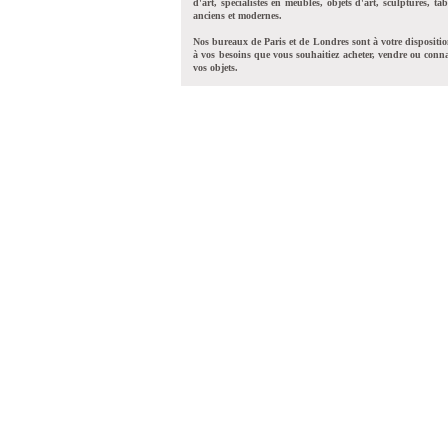
d'art, spécialistes en meubles, objets d'art, sculptures, tab
anciens et modernes.
Nos bureaux de Paris et de Londres sont à votre dispositi
à vos besoins que vous souhaitiez acheter, vendre ou conna
vos objets.