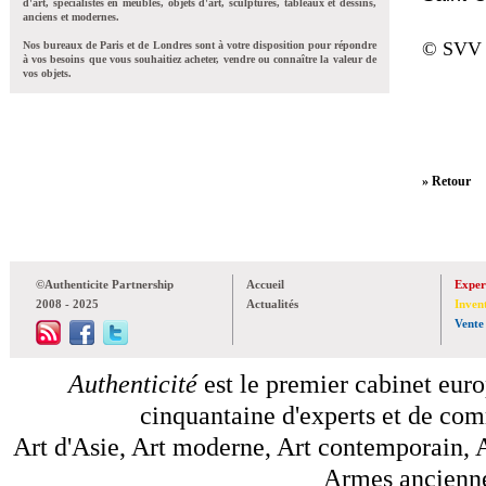
d'art, spécialistes en meubles, objets d'art, sculptures, tableaux et dessins,
anciens et modernes.
© SVV 
Nos bureaux de Paris et de Londres sont à votre disposition pour répondre
à vos besoins que vous souhaitiez acheter, vendre ou connaître la valeur de
vos objets.
» Retour
©Authenticite Partnership
Accueil
Exper
2008 - 2025
Actualités
Inven
Vente
Authenticité
est le premier cabinet euro
cinquantaine d'experts et de comm
Art d'Asie, Art moderne, Art contemporain, A
Armes anciennes