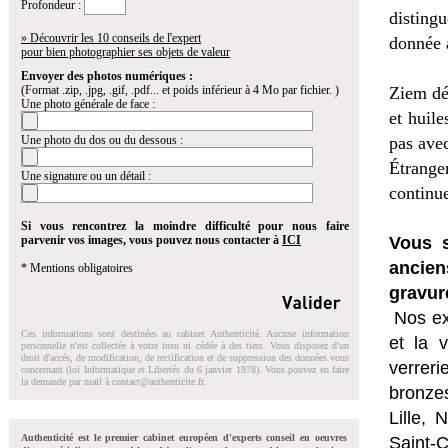
Profondeur :
disting
» Découvrir les 10 conseils de l'expert
donnée 
pour bien photographier ses objets de valeur
Envoyer des photos numériques :
(Format .zip, .jpg, .gif, .pdf... et poids inférieur à 4 Mo par fichier. )
Ziem déc
Une photo générale de face :
et huile
Une photo du dos ou du dessous :
pas avec
Étrange
Une signature ou un détail :
continue
Si vous rencontrez la moindre difficulté pour nous faire
parvenir vos images, vous pouvez nous contacter à
ICI
Vous s
ancien
* Mentions obligatoires
gravur
Nos ex
Ces informations sont destinées au cabinet Authenticité. Aucune information
et la
v
personnelle n'est collectée à votre insu ni cédée à des tiers. Vous disposez d'un
droit d'accés, de modification, de rectification et de suppression des données vous
verrer
concernant (loi Informatique et Libertés du 6 janvier 1978). Vous pouvez en faire
la demande par mail à
contact@authenticite.fr
.
bronzes
Lille,
Authenticité est le premier cabinet européen d'experts conseil en oeuvres
Saint-