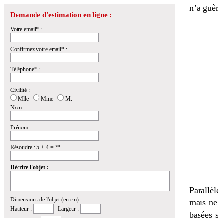
n’a guèr
Demande d'estimation en ligne :
Votre email* :
Confirmez votre email* :
Téléphone* :
Civilité :
Mlle
Mme
M.
Nom :
Prénom :
Résoudre : 5 + 4 = ?*
Décrire l'objet :
Parallèl
Dimensions de l'objet (en cm) :
mais ne
Hauteur :
Largeur :
basées s