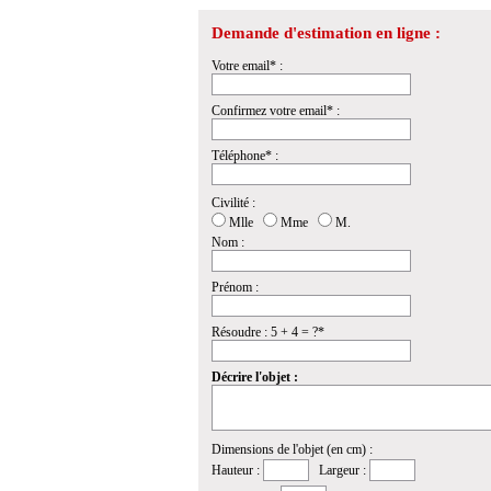
Demande d'estimation en ligne :
Votre email* :
Confirmez votre email* :
Téléphone* :
Civilité :
Mlle
Mme
M.
Nom :
Prénom :
Résoudre : 5 + 4 = ?*
Décrire l'objet :
Dimensions de l'objet (en cm) :
Hauteur :
Largeur :