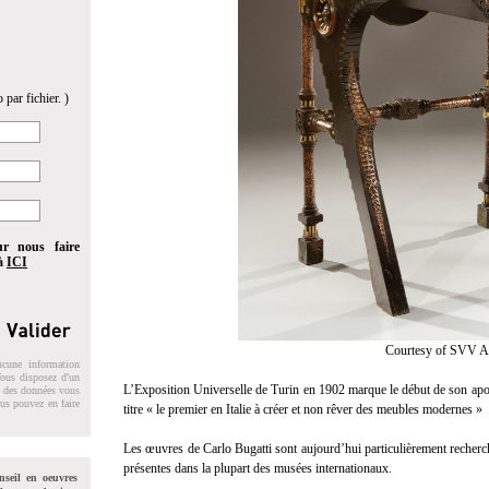
 par fichier. )
ur nous faire
 à
ICI
Courtesy of SVV A
ucune information
 Vous disposez d'un
L’Exposition Universelle de Turin en 1902 marque le début de son apogé
on des données vous
ous pouvez en faire
titre « le premier en Italie à créer et non rêver des meubles modernes »
Les œuvres de Carlo Bugatti sont aujourd’hui particulièrement recherch
présentes dans la plupart des musées internationaux.
nseil en oeuvres