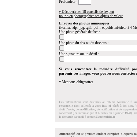
Profondeur :
» Découvrir les 10 conseils de l'expert
pour bien photographier ses objets de valeur
Envoyer des photos numériques :
(Format .zip, .jpg, .gif, .pdf... et poids inférieur à 4 Mo
Une photo générale de face :
Une photo du dos ou du dessous :
Une signature ou un détail :
Si vous rencontrez la moindre difficulté po
parvenir vos images, vous pouvez nous contacter
* Mentions obligatoires
Ces informations sont destinées au cabinet Authenticité. A
personnelle n'est collectée à votre insu ni cédée à des tiers.
droit d'accés, de modification, de rectification et de suppressi
concernant (loi Informatique et Libertés du 6 janvier 1978). V
la demande par mail à
contact@authenticite.fr
.
Authenticité est le premier cabinet européen d'experts co