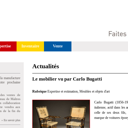
pertise
Inventaire
Vente
Actualités
 la manufacture
Le mobilier vu par Carlo Bugatti
tre prochaine
Rubrique
Expertise et estimation
,
Meubles et objets d'art
des ventes de
teau de Maîtres
Carlo Bugatti (1856-19
n collaboration
uite vendra aux
italienne, actif dans les
on de la fin du
celle de ses deux fils,
marque de voitures épo
» En savoir plus