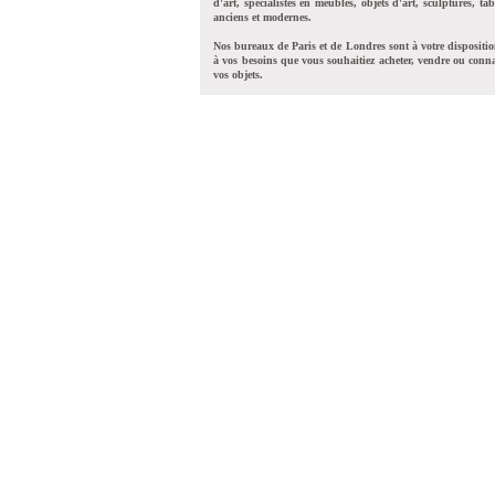
d'art, spécialistes en meubles, objets d'art, sculptures, tab
anciens et modernes.
Nos bureaux de Paris et de Londres sont à votre dispositi
à vos besoins que vous souhaitiez acheter, vendre ou conna
vos objets.