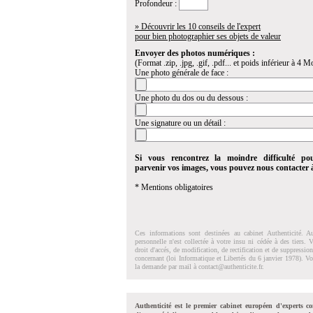
Profondeur :
» Découvrir les 10 conseils de l'expert
pour bien photographier ses objets de valeur
Envoyer des photos numériques :
(Format .zip, .jpg, .gif, .pdf... et poids inférieur à 4 Mo
Une photo générale de face :
Une photo du dos ou du dessous :
Une signature ou un détail :
Si vous rencontrez la moindre difficulté po
parvenir vos images, vous pouvez nous contacter
* Mentions obligatoires
Ces informations sont destinées au cabinet Authenticité. A
personnelle n'est collectée à votre insu ni cédée à des tiers.
droit d'accés, de modification, de rectification et de suppressi
concernant (loi Informatique et Libertés du 6 janvier 1978). V
la demande par mail à
contact@authenticite.fr
.
Authenticité est le premier cabinet européen d'experts co