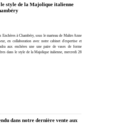
le style de la Majolique italienne
Chambéry
s Enchères à Chambéry, sous le marteau de Maître Anne
eur, en collaboration avec notre cabinet d'expertise et
vendra aux enchères une une paire de vases de forme
ères dans le style de la Majolique italienne, mercredi 28
endu dans notre dernière vente aux