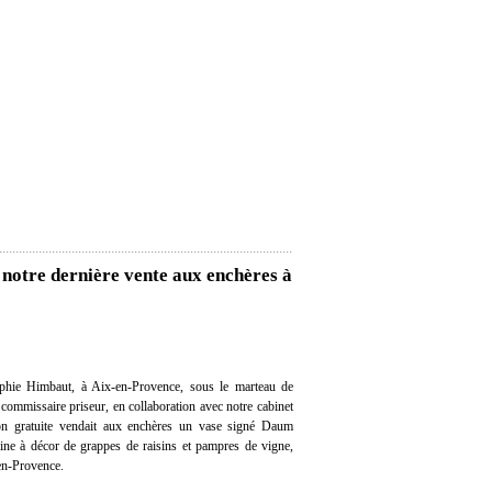
notre dernière vente aux enchères à
hie Himbaut, à Aix-en-Provence, sous le marteau de
ommissaire priseur, en collaboration avec notre cabinet
tion gratuite vendait aux enchères un vase signé Daum
ine à décor de grappes de raisins et pampres de vigne,
en-Provence.