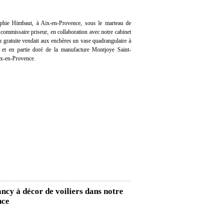
hie Himbaut, à Aix-en-Provence, sous le marteau de
ommissaire priseur, en collaboration avec notre cabinet
on gratuite vendait aux enchères un vase quadrangulaire à
s et en partie doré de la manufacture Montjoye Saint-
ix-en-Provence.
cy à décor de voiliers dans notre
nce