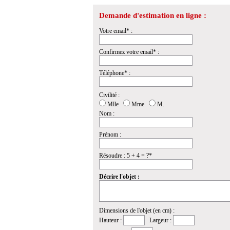
Demande d'estimation en ligne :
Votre email* :
Confirmez votre email* :
Téléphone* :
Civilité :
Mlle
Mme
M.
Nom :
Prénom :
Résoudre : 5 + 4 = ?*
Décrire l'objet :
Dimensions de l'objet (en cm) :
Hauteur :
Largeur :