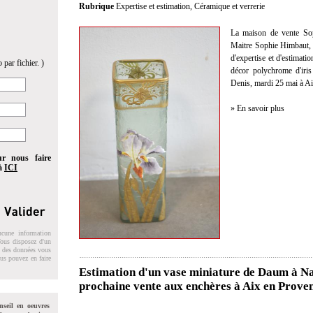
Rubrique
Expertise et estimation
,
Céramique et verrerie
La maison de vente Sop
Maitre Sophie Himbaut, c
d'expertise et d'estimati
 par fichier. )
décor polychrome d'iri
Denis, mardi 25 mai à A
» En savoir plus
ur nous faire
 à
ICI
ucune information
 Vous disposez d'un
on des données vous
ous pouvez en faire
Estimation d'un vase miniature de Daum à Nan
prochaine vente aux enchères à Aix en Prove
nseil en oeuvres