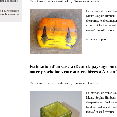
leaux et dessins,
Rubrique
Expertise et estimation
,
Céramique et verrerie
La maison de vente Sop
on pour répondre
ître la valeur de
Maitre Sophie Himbaut, c
d'expertise et d'estimat
à décor à l'acide de v
mai à Aix-en-Provence.
» En savoir plus
Estimation d'un vase à décor de paysage por
notre prochaine vente aux enchères à Aix-en
Rubrique
Expertise et estimation
,
Céramique et verrerie
La maison de vente Sop
Maitre Sophie Himbaut, c
d'expertise et d'estimat
fond vert à décor de pa
mai à Aix-en-Provence.