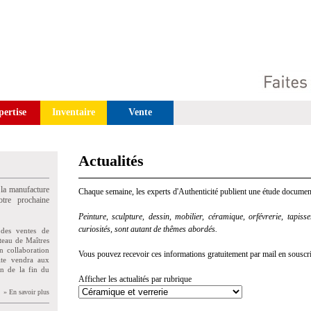
pertise
Inventaire
Vente
Actualités
 la manufacture
Chaque semaine, les experts d'Authenticité publient une étude document
tre prochaine
Peinture, sculpture, dessin, mobilier, céramique, orfévrerie, tapisseri
curiosités, sont autant de thêmes abordés.
des ventes de
teau de Maîtres
n collaboration
Vous pouvez recevoir ces informations gratuitement par mail en souscriva
uite vendra aux
on de la fin du
Afficher les actualités par rubrique
» En savoir plus