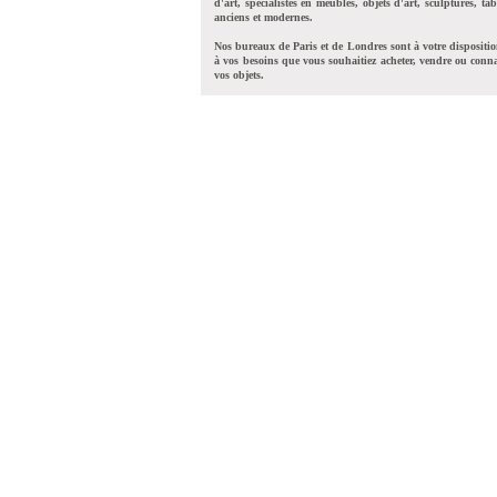
d'art, spécialistes en meubles, objets d'art, sculptures, tab
anciens et modernes.
Nos bureaux de Paris et de Londres sont à votre dispositi
à vos besoins que vous souhaitiez acheter, vendre ou conna
vos objets.