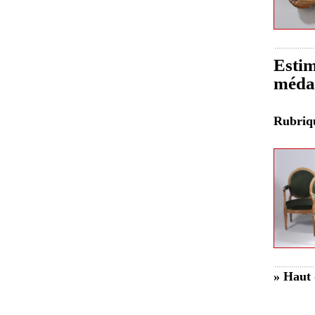
Estim
méda
Rubri
» Haut 