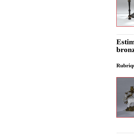
Estim
bronz
Rubri