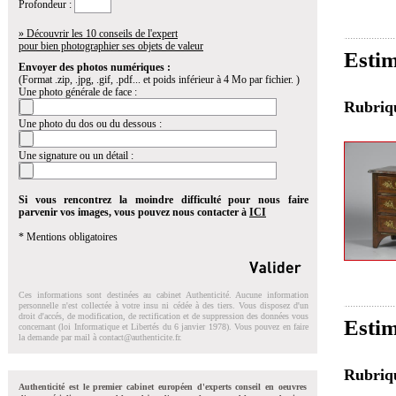
Profondeur :
» Découvrir les 10 conseils de l'expert
pour bien photographier ses objets de valeur
Estim
Envoyer des photos numériques :
(Format .zip, .jpg, .gif, .pdf... et poids inférieur à 4 Mo par fichier. )
Une photo générale de face :
Rubri
Une photo du dos ou du dessous :
Une signature ou un détail :
Si vous rencontrez la moindre difficulté pour nous faire
parvenir vos images, vous pouvez nous contacter à
ICI
* Mentions obligatoires
Ces informations sont destinées au cabinet Authenticité. Aucune information
personnelle n'est collectée à votre insu ni cédée à des tiers. Vous disposez d'un
droit d'accés, de modification, de rectification et de suppression des données vous
Estim
concernant (loi Informatique et Libertés du 6 janvier 1978). Vous pouvez en faire
la demande par mail à
contact@authenticite.fr
.
Rubri
Authenticité est le premier cabinet européen d'experts conseil en oeuvres