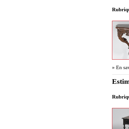
Rubri
» En sav
Estim
Rubri