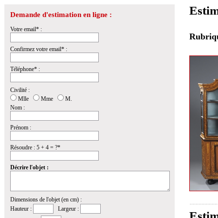
Estim
Demande d'estimation en ligne :
Votre email* :
Rubri
Confirmez votre email* :
Téléphone* :
Civilité :
Mlle
Mme
M.
Nom :
Prénom :
Résoudre : 5 + 4 = ?*
Décrire l'objet :
Dimensions de l'objet (en cm) :
Hauteur :
Largeur :
Estim