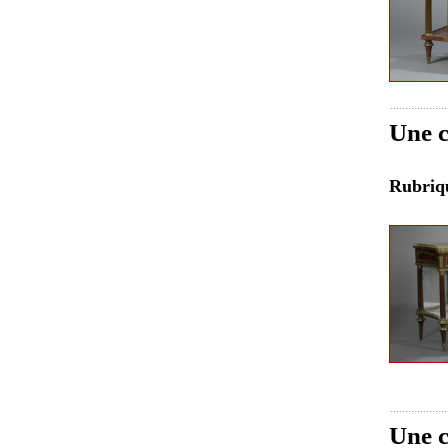
Une c
Rubri
Une c