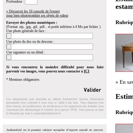
Profondeur :
estam
» Découvrir les 10 conseils de l'expert
pour bien photographier ses objets de valeur
Rubri
Envoyer des photos numériques :
(Format .zip, .jpg, .gif, .pdf... et poids inférieur à 4 Mo par fichier. )
Une photo générale de face :
Une photo du dos ou du dessous :
Une signature ou un détail :
Si vous rencontrez la moindre difficulté pour nous faire
parvenir vos images, vous pouvez nous contacter à
ICI
* Mentions obligatoires
» En sav
Estim
Ces informations sont destinées au cabinet Authenticité. Aucune information
personnelle n'est collectée à votre insu ni cédée à des tiers. Vous disposez d'un
droit d'accés, de modification, de rectification et de suppression des données vous
concernant (loi Informatique et Libertés du 6 janvier 1978). Vous pouvez en faire
Rubri
la demande par mail à
contact@authenticite.fr
.
Authenticité est le premier cabinet européen d'experts conseil en oeuvres