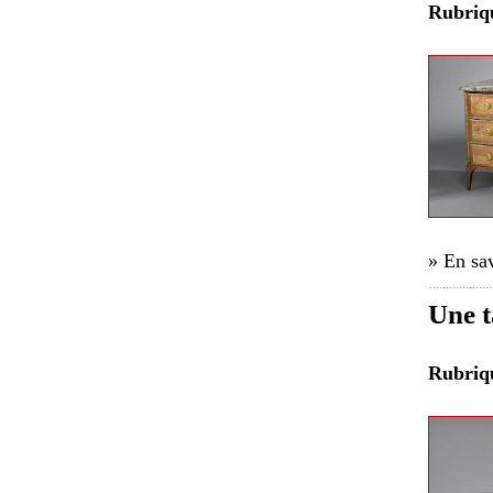
Rubri
» En sav
Une t
Rubri