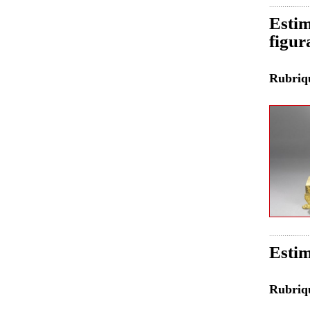
Estim
figur
Rubri
Estim
Rubri