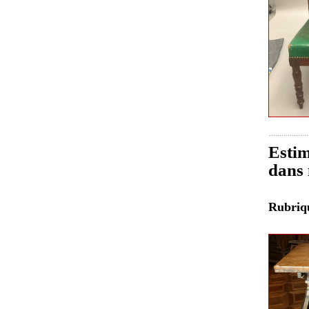
Estim
dans 
Rubri