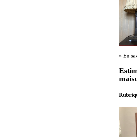
» En sav
Estim
maiso
Rubri