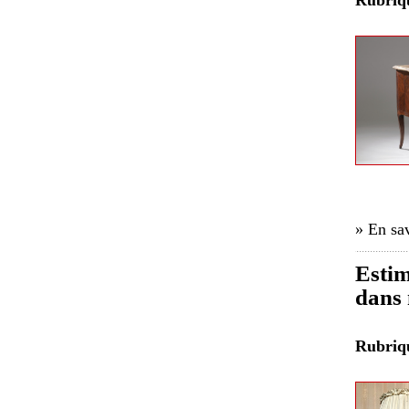
Rubri
» En sav
Estim
dans 
Rubri