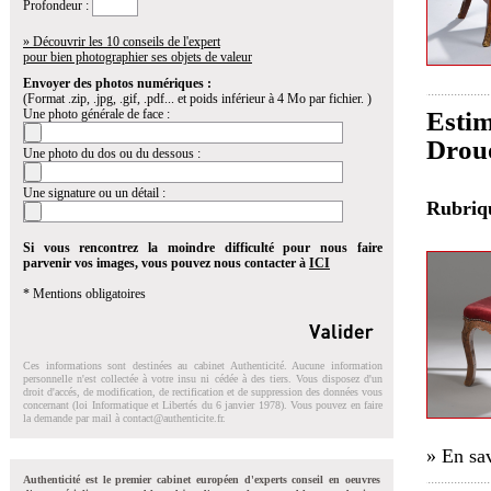
Profondeur :
» Découvrir les 10 conseils de l'expert
pour bien photographier ses objets de valeur
Envoyer des photos numériques :
(Format .zip, .jpg, .gif, .pdf... et poids inférieur à 4 Mo par fichier. )
Estim
Une photo générale de face :
Drou
Une photo du dos ou du dessous :
Une signature ou un détail :
Rubri
Si vous rencontrez la moindre difficulté pour nous faire
parvenir vos images, vous pouvez nous contacter à
ICI
* Mentions obligatoires
Ces informations sont destinées au cabinet Authenticité. Aucune information
personnelle n'est collectée à votre insu ni cédée à des tiers. Vous disposez d'un
droit d'accés, de modification, de rectification et de suppression des données vous
concernant (loi Informatique et Libertés du 6 janvier 1978). Vous pouvez en faire
la demande par mail à
contact@authenticite.fr
.
» En sav
Authenticité est le premier cabinet européen d'experts conseil en oeuvres