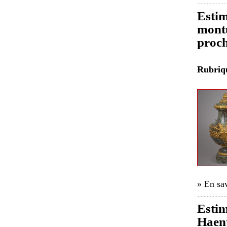
Estim
montu
proc
Rubri
» En sav
Estim
Haent