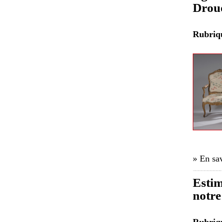
Drou
Rubri
» En sav
Esti
notre