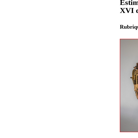
Estim
XVI d
Rubri