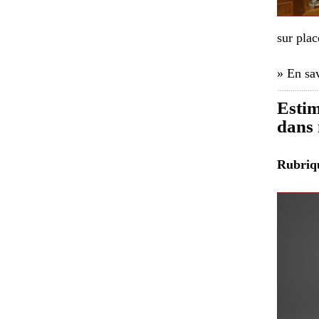
sur pla
» En sav
Estim
dans 
Rubri