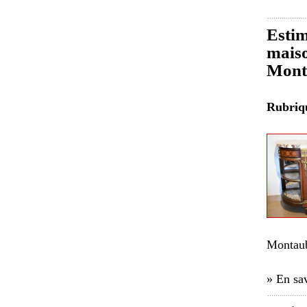
Estim
maiso
Mont
Rubri
Montau
» En sav