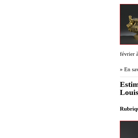
février 
» En sav
Estim
Louis
Rubri