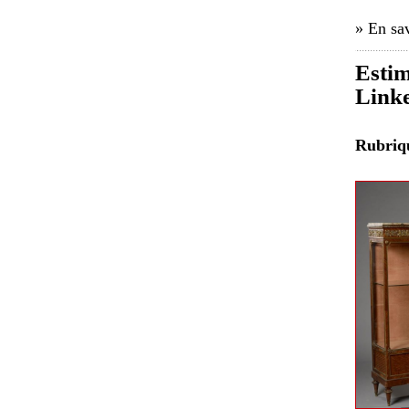
» En sav
Estim
Linke
Rubri