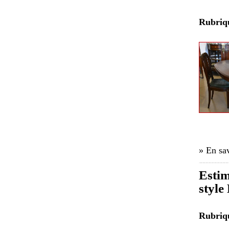
Rubri
» En sav
Estim
style
Rubri