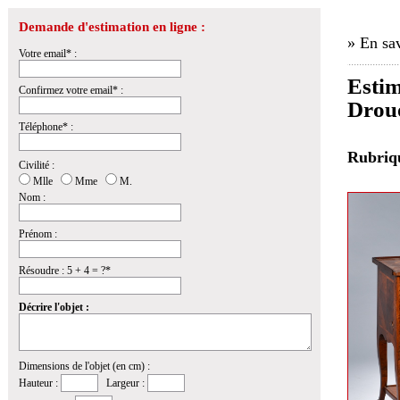
Demande d'estimation en ligne :
» En sav
Votre email* :
Estim
Confirmez votre email* :
Drou
Téléphone* :
Rubri
Civilité :
Mlle
Mme
M.
Nom :
Prénom :
Résoudre : 5 + 4 = ?*
Décrire l'objet :
Dimensions de l'objet (en cm) :
Hauteur :
Largeur :