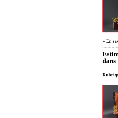
» En sav
Estim
dans 
Rubri