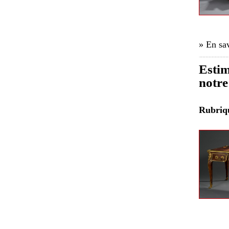
» En sav
Estim
notre
Rubri