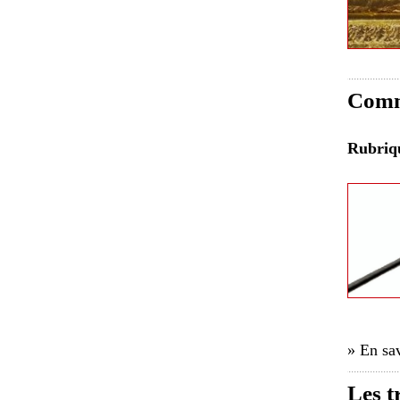
Comme
Rubri
» En sav
Les t