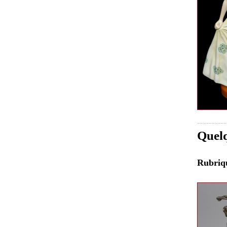
Quelq
Rubri