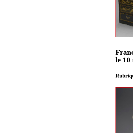
Franc
le 10
Rubri