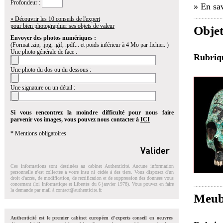
Profondeur :
» En sav
» Découvrir les 10 conseils de l'expert
pour bien photographier ses objets de valeur
Objet
Envoyer des photos numériques :
(Format .zip, .jpg, .gif, .pdf... et poids inférieur à 4 Mo par fichier. )
Une photo générale de face :
Rubri
Une photo du dos ou du dessous :
Une signature ou un détail :
Si vous rencontrez la moindre difficulté pour nous faire
parvenir vos images, vous pouvez nous contacter à
ICI
* Mentions obligatoires
Ces informations sont destinées au cabinet Authenticité. Aucune information
personnelle n'est collectée à votre insu ni cédée à des tiers. Vous disposez d'un
droit d'accés, de modification, de rectification et de suppression des données vous
concernant (loi Informatique et Libertés du 6 janvier 1978). Vous pouvez en faire
la demande par mail à
contact@authenticite.fr
.
Meubl
Authenticité est le premier cabinet européen d'experts conseil en oeuvres