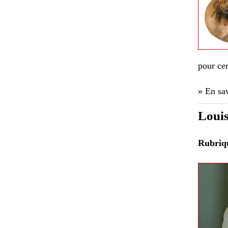
pour cer
» En sav
Louis
Rubri