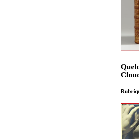
Quelq
Clou
Rubri