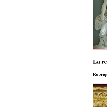
La re
Rubri