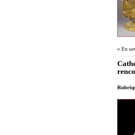
» En sav
Cathe
renco
Rubri