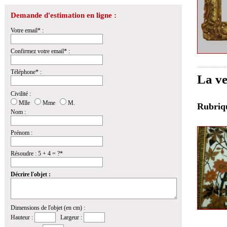
Demande d'estimation en ligne :
Votre email* :
Confirmez votre email* :
Téléphone* :
La ve
Civilité :
Mlle
Mme
M.
Rubri
Nom :
Prénom :
Résoudre : 5 + 4 = ?*
Décrire l'objet :
Dimensions de l'objet (en cm) :
Hauteur :
Largeur :