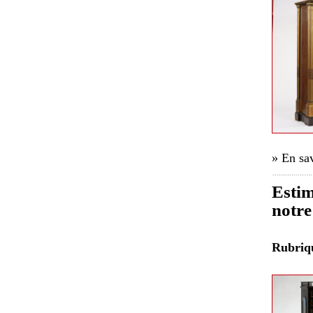
» En sav
Estim
notre
Rubri