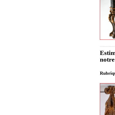
Estim
notre
Rubri