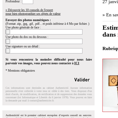
27 janv
Profondeur :
» Découvrir les 10 conseils de l'expert
pour bien photographier ses objets de valeur
» En sav
Envoyer des photos numériques :
(Format .zip, .jpg, .gif, .pdf... et poids inférieur à 4 Mo par fichier. )
Estim
Une photo générale de face :
dans 
Une photo du dos ou du dessous :
Une signature ou un détail :
Rubri
Si vous rencontrez la moindre difficulté pour nous faire
parvenir vos images, vous pouvez nous contacter à
ICI
* Mentions obligatoires
Ces informations sont destinées au cabinet Authenticité. Aucune information
personnelle n'est collectée à votre insu ni cédée à des tiers. Vous disposez d'un
droit d'accés, de modification, de rectification et de suppression des données vous
concernant (loi Informatique et Libertés du 6 janvier 1978). Vous pouvez en faire
la demande par mail à
contact@authenticite.fr
.
Authenticité est le premier cabinet européen d'experts conseil en oeuvres