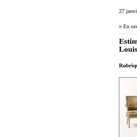
27 janv
» En sav
Estim
Louis
Rubri