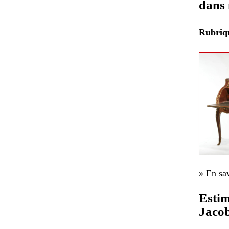
dans 
Rubri
» En sav
Estim
Jacob