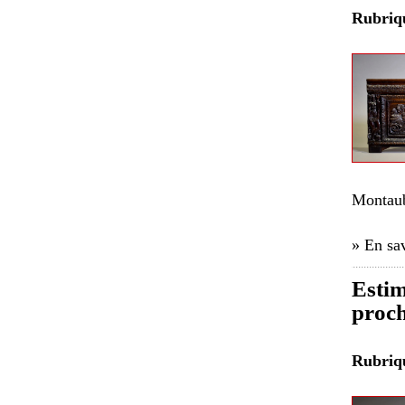
Rubri
Montau
» En sav
Estim
proch
Rubri