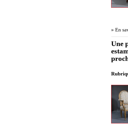
» En sav
Une p
estam
proch
Rubri