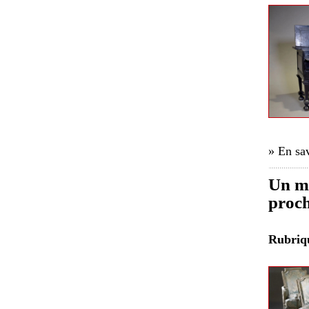
» En sav
Un mo
proch
Rubri