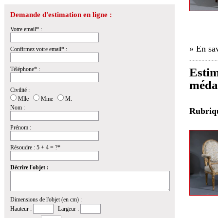
Demande d'estimation en ligne :
Votre email* :
» En sav
Confirmez votre email* :
Téléphone* :
Estim
médai
Civilité :
Mlle
Mme
M.
Nom :
Rubri
Prénom :
Résoudre : 5 + 4 = ?*
Décrire l'objet :
Dimensions de l'objet (en cm) :
Hauteur :
Largeur :