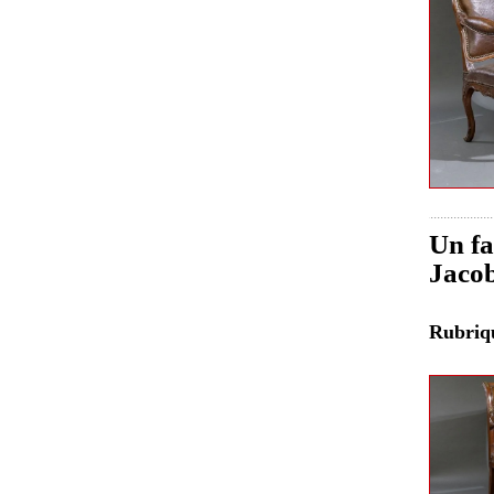
Un fa
Jacob
Rubri