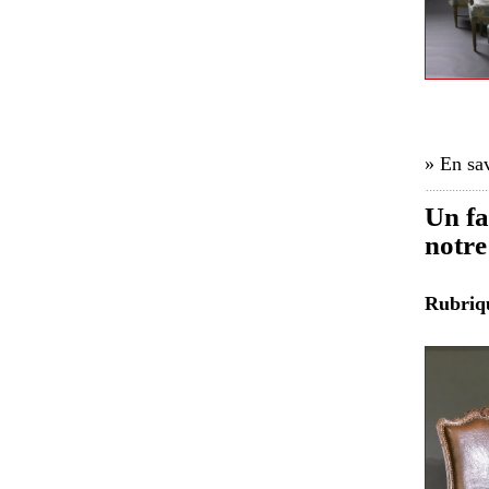
» En sav
Un fa
notre
Rubri