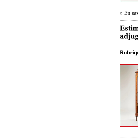
» En sav
Estim
adju
Rubri