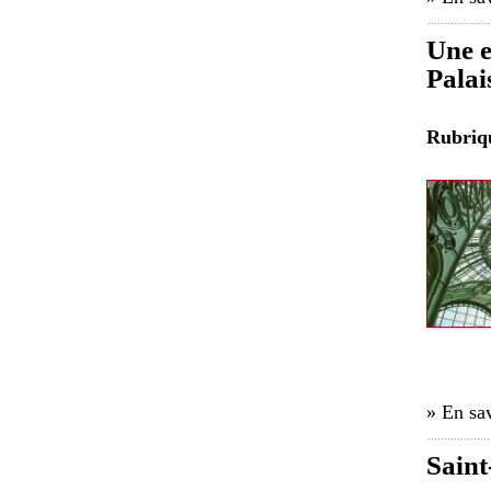
Une e
Palai
Rubri
» En sav
Saint