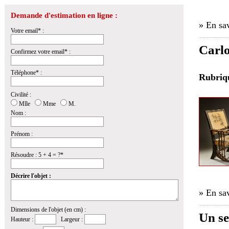
Demande d'estimation en ligne :
» En sav
Votre email* :
Carlo
Confirmez votre email* :
Téléphone* :
Rubri
Civilité :
Mlle
Mme
M.
Nom :
Prénom :
Résoudre : 5 + 4 = ?*
Décrire l'objet :
» En sav
Dimensions de l'objet (en cm) :
Un se
Hauteur :
Largeur :