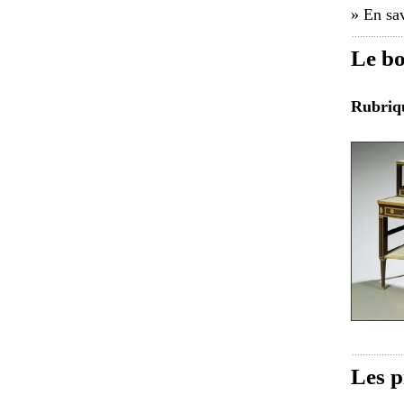
» En sav
Le bo
Rubri
Les p