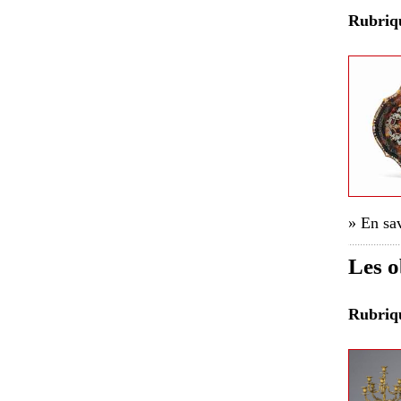
Rubri
» En sav
Les o
Rubri