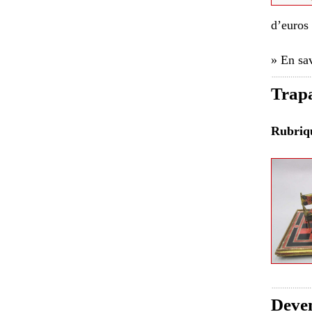
d’euros
» En sav
Trapa
Rubri
Deven