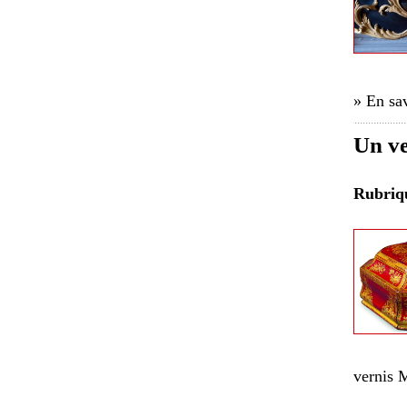
» En sav
Un ve
Rubri
vernis M