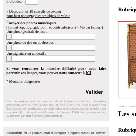
Profondeur :
Rubri
» Découvrir les 10 conseils de l'expert
pour bien photographier ses objets de valeur
Envoyer des photos numériques :
(Format .zip, .jpg, .gif, .pdf... et poids inférieur à 4 Mo par fichier. )
Une photo générale de face :
Une photo du dos ou du dessous :
Une signature ou un détail :
Si vous rencontrez la moindre difficulté pour nous faire
parvenir vos images, vous pouvez nous contacter à
ICI
* Mentions obligatoires
Ces informations sont destinées au cabinet Authenticité. Aucune information
personnelle n'est collectée à votre insu ni cédée à des tiers. Vous disposez d'un
droit d'accés, de modification, de rectification et de suppression des données vous
Les s
concernant (loi Informatique et Libertés du 6 janvier 1978). Vous pouvez en faire
la demande par mail à
contact@authenticite.fr
.
Rubri
Authenticité est le premier cabinet européen d'experts conseil en oeuvres