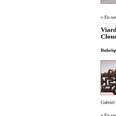
» En sav
Viard
Clou
Rubri
Gabriel
» En sav