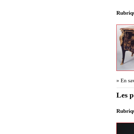
Rubri
» En sav
Les p
Rubri