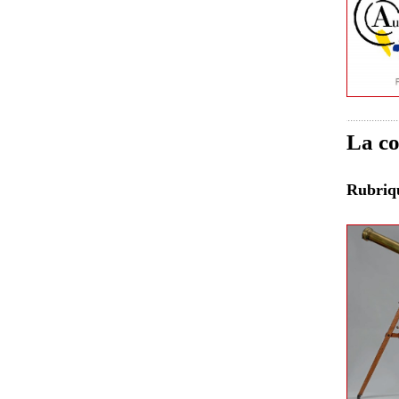
La co
Rubri