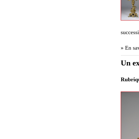
successi
» En sav
Un ex
Rubri