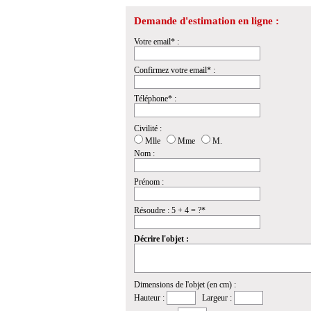
Demande d'estimation en ligne :
Votre email* :
Confirmez votre email* :
Téléphone* :
Civilité :
Mlle
Mme
M.
Nom :
Prénom :
Résoudre : 5 + 4 = ?*
Décrire l'objet :
Dimensions de l'objet (en cm) :
Hauteur :
Largeur :