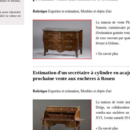
leaux et dessins,
Rubrique
Expertise et estimation
,
Meubles et objets d'art
on pour répondre
ître la valeur de
La maison de vente Phi
Semont, commissaire pris
d'estimation gratuite ve
de rose ouvrant par quat
février à Orléans.
» En savoir plus
Estimation d'un secrétaire à cylindre en aca
prochaine vente aux enchères à Rouen
Rubrique
Expertise et estimation
,
Meubles et objets d'art
La maison de vente aux
Drège, en collaboration 
vendra aux enchères un 
XVI, 1vente samedi 19 f
» En savoir plus