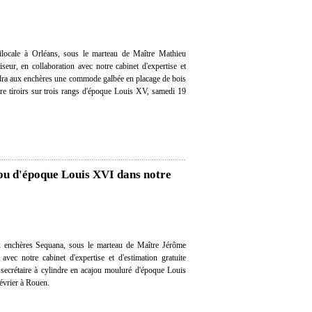
locale à Orléans, sous le marteau de Maître Mathieu
eur, en collaboration avec notre cabinet d'expertise et
ndra aux enchères une commode galbée en placage de bois
re tiroirs sur trois rangs d'époque Louis XV, samedi 19
jou d'époque Louis XVI dans notre
 enchères Sequana, sous le marteau de Maître Jérôme
avec notre cabinet d'expertise et d'estimation gratuite
secrétaire à cylindre en acajou mouluré d'époque Louis
évrier à Rouen.