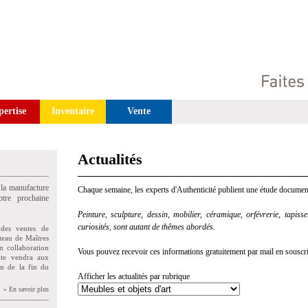
pertise
Inventaire
Vente
Actualités
 la manufacture
Chaque semaine, les experts d'Authenticité publient une étude document
tre prochaine
Peinture, sculpture, dessin, mobilier, céramique, orfévrerie, tapisseri
curiosités, sont autant de thêmes abordés.
des ventes de
teau de Maîtres
n collaboration
Vous pouvez recevoir ces informations gratuitement par mail en souscriva
uite vendra aux
on de la fin du
Afficher les actualités par rubrique
» En savoir plus