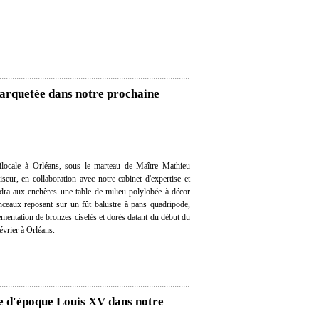
marquetée dans notre prochaine
locale à Orléans, sous le marteau de Maître Mathieu
eur, en collaboration avec notre cabinet d'expertise et
ndra aux enchères une table de milieu polylobée à décor
inceaux reposant sur un fût balustre à pans quadripode,
ementation de bronzes ciselés et dorés datant du début du
évrier à Orléans.
e d'époque Louis XV dans notre