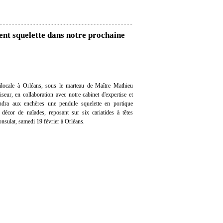
nt squelette dans notre prochaine
locale à Orléans, sous le marteau de Maître Mathieu
eur, en collaboration avec notre cabinet d'expertise et
vendra aux enchères une pendule squelette en portique
 décor de naïades, reposant sur six cariatides à têtes
nsulat, samedi 19 février à Orléans.