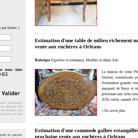
 par fichier. )
Estimation d'une table de milieu richement 
vente aux enchères à Orléans
Rubrique
Expertise et estimation
,
Meubles et objets d'art
ur nous faire
La maison de vente Phi
 à
ICI
Semont, commissaire pris
d'estimation gratuite ve
marqueté de fleurs et r
présentant une riche orn
XIXe siècle, samedi 19 f
ucune information
 Vous disposez d'un
» En savoir plus
on des données vous
ous pouvez en faire
Estimation d'une commode galbée estampillé
nseil en oeuvres
prochaine vente aux enchères à Orléans