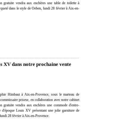
ion gratuite vendra aux enchères une table de toilette à
ueté dans le style de Oeben, lundi 28 février à Aix-en-
s XV dans notre prochaine vente
phie Himbaut à Aix-en-Provence, sous le marteau de
ommissaire priseur, en collaboration avec notre cabinet
tion gratuite vendra aux enchères une commode d'entre-
e d'époque Louis XV présentant une jolie garniture de
 lundi 28 février à Aix-en-Provence.