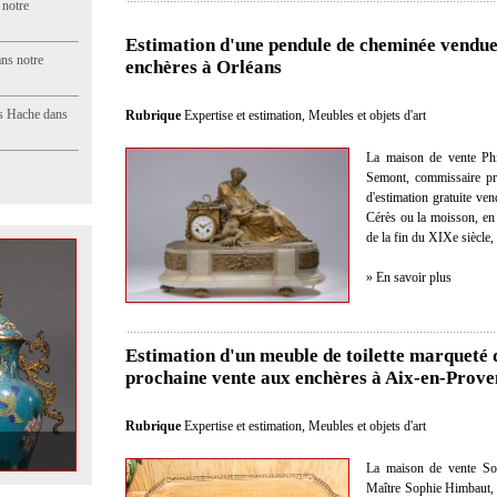
 notre
Estimation d'une pendule de cheminée vendue
ns notre
enchères à Orléans
s Hache dans
Rubrique
Expertise et estimation
,
Meubles et objets d'art
La maison de vente Phi
Semont, commissaire pris
d'estimation gratuite ve
Cérès ou la moisson, en 
de la fin du XIXe siècle,
» En savoir plus
Estimation d'un meuble de toilette marqueté 
prochaine vente aux enchères à Aix-en-Prove
Rubrique
Expertise et estimation
,
Meubles et objets d'art
nés à monture de
e
La maison de vente So
Maître Sophie Himbaut, c