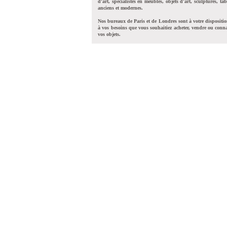
d'art, spécialistes en meubles, objets d'art, sculptures, tab
anciens et modernes.
Nos bureaux de Paris et de Londres sont à votre dispositi
à vos besoins que vous souhaitiez acheter, vendre ou conna
vos objets.