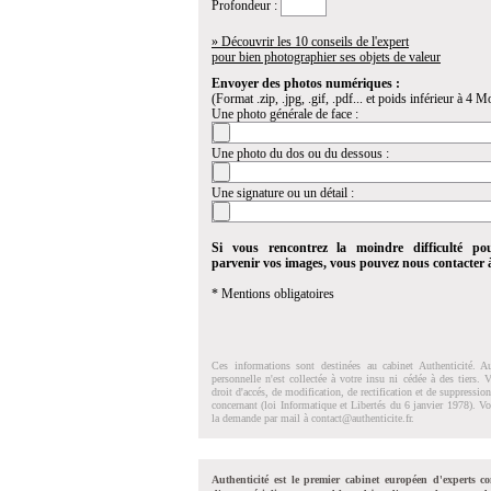
Profondeur :
» Découvrir les 10 conseils de l'expert
pour bien photographier ses objets de valeur
Envoyer des photos numériques :
(Format .zip, .jpg, .gif, .pdf... et poids inférieur à 4 Mo
Une photo générale de face :
Une photo du dos ou du dessous :
Une signature ou un détail :
Si vous rencontrez la moindre difficulté po
parvenir vos images, vous pouvez nous contacter
* Mentions obligatoires
Ces informations sont destinées au cabinet Authenticité. A
personnelle n'est collectée à votre insu ni cédée à des tiers.
droit d'accés, de modification, de rectification et de suppressi
concernant (loi Informatique et Libertés du 6 janvier 1978). V
la demande par mail à
contact@authenticite.fr
.
Authenticité est le premier cabinet européen d'experts co