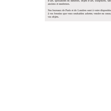
d'art, spécialistes en meubles, objets d'art, sculptures, tab
anciens et modernes.
Nos bureaux de Paris et de Londres sont à votre dispositi
à vos besoins que vous souhaitiez acheter, vendre ou conna
vos objets.