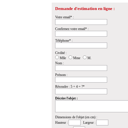
Demande d'estimation en ligne :
Votre email* :
Confirmez votre email* :
Téléphone* :
Civilité :
Mlle
Mme
M.
Nom :
Prénom :
Résoudre : 5 + 4 = ?*
Décrire l'objet :
Dimensions de l'objet (en cm) :
Hauteur :
Largeur :