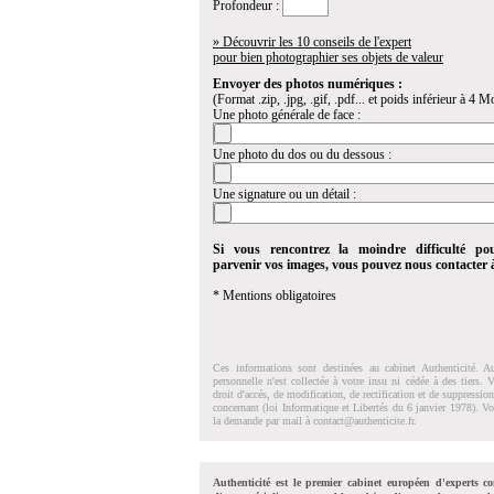
Profondeur :
» Découvrir les 10 conseils de l'expert
pour bien photographier ses objets de valeur
Envoyer des photos numériques :
(Format .zip, .jpg, .gif, .pdf... et poids inférieur à 4 Mo
Une photo générale de face :
Une photo du dos ou du dessous :
Une signature ou un détail :
Si vous rencontrez la moindre difficulté po
parvenir vos images, vous pouvez nous contacter
* Mentions obligatoires
Ces informations sont destinées au cabinet Authenticité. A
personnelle n'est collectée à votre insu ni cédée à des tiers.
droit d'accés, de modification, de rectification et de suppressi
concernant (loi Informatique et Libertés du 6 janvier 1978). V
la demande par mail à
contact@authenticite.fr
.
Authenticité est le premier cabinet européen d'experts co