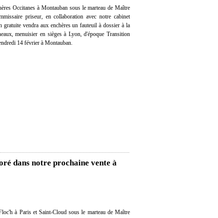
hères Occitanes à Montauban sous le marteau de Maître
missaire priseur, en collaboration avec notre cabinet
on gratuite vendra aux enchères un fauteuil à dossier à la
neaux, menuisier en sièges à Lyon, d'époque Transition
ndredi 14 février à Montauban.
doré dans notre prochaine vente à
loc'h à Paris et Saint-Cloud sous le marteau de Maître