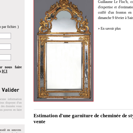
Guillaume Le Floc'h, co
d'expertise et d'estimat
coiffé d'un fronton en
dimanche 9 février à Sai
 par fichier. )
» En savoir plus
ur nous faire
 à
ICI
ucune information
 Vous disposez d'un
on des données vous
ous pouvez en faire
Estimation d'une garniture de cheminée de s
vente
nseil en oeuvres