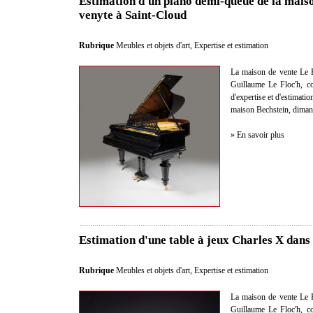
Estimation d'un piano demi-queue de la mais
venyte à Saint-Cloud
Rubrique
Meubles et objets d'art
,
Expertise et estimation
La maison de vente Le F
Guillaume Le Floc'h, co
d'expertise et d'estimati
maison Bechstein, dimanc
» En savoir plus
Estimation d'une table à jeux Charles X dans
Rubrique
Meubles et objets d'art
,
Expertise et estimation
La maison de vente Le F
Guillaume Le Floc'h, co