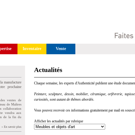
pertise
Inventaire
Vente
Actualités
 la manufacture
Chaque semaine, les experts d'Authenticité publient une étude document
tre prochaine
Peinture, sculpture, dessin, mobilier, céramique, orfévrerie, tapisseri
curiosités, sont autant de thêmes abordés.
des ventes de
teau de Maîtres
n collaboration
Vous pouvez recevoir ces informations gratuitement par mail en souscriva
uite vendra aux
on de la fin du
Afficher les actualités par rubrique
» En savoir plus