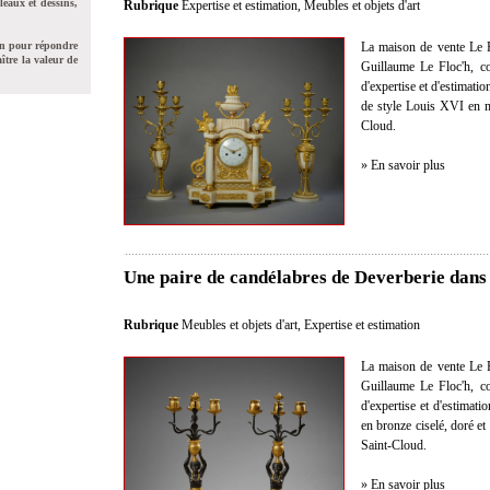
leaux et dessins,
Rubrique
Expertise et estimation
,
Meubles et objets d'art
on pour répondre
La maison de vente Le F
ître la valeur de
Guillaume Le Floc'h, co
d'expertise et d'estimati
de style Louis XVI en m
Cloud.
» En savoir plus
Une paire de candélabres de Deverberie dans
Rubrique
Meubles et objets d'art
,
Expertise et estimation
La maison de vente Le F
Guillaume Le Floc'h, co
d'expertise et d'estimat
en bronze ciselé, doré et
Saint-Cloud.
» En savoir plus