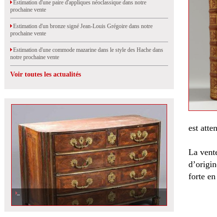
Estimation d'une paire d'appliques néoclassique dans notre
prochaine vente
Estimation d'un bronze signé Jean-Louis Grégoire dans notre
prochaine vente
Estimation d'une commode mazarine dans le style des Hache dans
notre prochaine vente
Voir toutes les actualités
est atte
La vente
d’origin
forte en
Importante vente aux enchères à Orléans