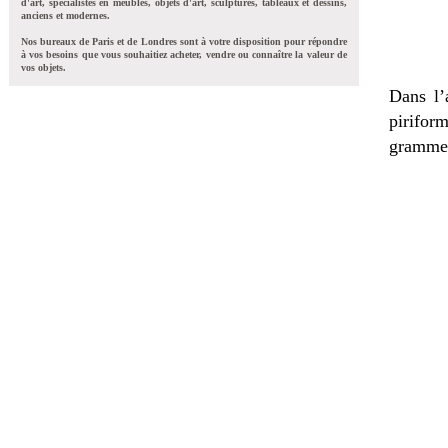
d'art, spécialistes en meubles, objets d'art, sculptures, tableaux et dessins,
anciens et modernes.
Nos bureaux de Paris et de Londres sont à votre disposition pour répondre
à vos besoins que vous souhaitiez acheter, vendre ou connaître la valeur de
vos objets.
Dans l’
pirifor
grammes