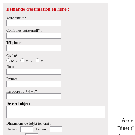
Demande d'estimation en ligne :
Votre email* :
Confirmez votre email* :
Téléphone* :
Civilité :
Mlle
Mme
M.
Nom :
Prénom :
Résoudre : 5 + 4 = ?*
Décrire l'objet :
L’école
Dimensions de l'objet (en cm) :
Dinet (1
Hauteur :
Largeur :