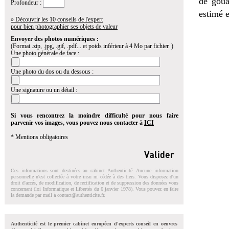
de goua
Profondeur :
estimé 
» Découvrir les 10 conseils de l'expert
pour bien photographier ses objets de valeur
Envoyer des photos numériques :
(Format .zip, .jpg, .gif, .pdf... et poids inférieur à 4 Mo par fichier. )
Une photo générale de face :
Une photo du dos ou du dessous :
Une signature ou un détail :
Si vous rencontrez la moindre difficulté pour nous faire
parvenir vos images, vous pouvez nous contacter à
ICI
* Mentions obligatoires
Ces informations sont destinées au cabinet Authenticité. Aucune information
personnelle n'est collectée à votre insu ni cédée à des tiers. Vous disposez d'un
droit d'accés, de modification, de rectification et de suppression des données vous
concernant (loi Informatique et Libertés du 6 janvier 1978). Vous pouvez en faire
la demande par mail à
contact@authenticite.fr
.
Authenticité est le premier cabinet européen d'experts conseil en oeuvres