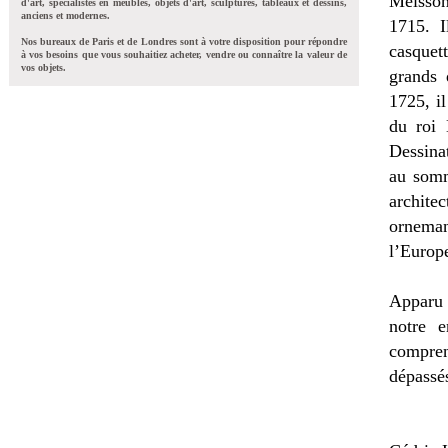
Meisson
d'art, spécialistes en meubles, objets d'art, sculptures, tableaux et dessins,
anciens et modernes.
1715. I
Nos bureaux de Paris et de Londres sont à votre disposition pour répondre
casquett
à vos besoins que vous souhaitiez acheter, vendre ou connaître la valeur de
vos objets.
grands
1725, i
du roi
Dessinat
au somm
archit
orneman
l’Europe
Apparu 
notre e
compren
dépassés