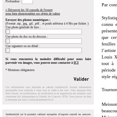
Profondeur :
Par cons
» Découvrir les 10 conseils de l'expert
pour bien photographier ses objets de valeur
Stylist
Envoyer des photos numériques :
(Format .zip, .jpg, .gif, .pdf... et poids inférieur à 4 Mo par fichier. )
connu e
Une photo générale de face :
présent
Une photo du dos ou du dessous :
que cer
feuilles
Une signature ou un détail :
l’artist
Louis X
Si vous rencontrez la moindre difficulté pour nous faire
parvenir vos images, vous pouvez nous contacter à
ICI
tout à 
période
* Mentions obligatoires
style ré
Ces informations sont destinées au cabinet Authenticité. Aucune information
Tournon
personnelle n'est collectée à votre insu ni cédée à des tiers. Vous disposez d'un
droit d'accés, de modification, de rectification et de suppression des données vous
concernant (loi Informatique et Libertés du 6 janvier 1978). Vous pouvez en faire
la demande par mail à
contact@authenticite.fr
.
Meisson
beauco
Authenticité est le premier cabinet européen d'experts conseil en oeuvres