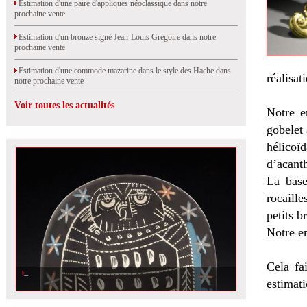
Estimation d'une paire d'appliques néoclassique dans notre
prochaine vente
Estimation d'un bronze signé Jean-Louis Grégoire dans notre
prochaine vente
Estimation d'une commode mazarine dans le style des Hache dans
réalisat
notre prochaine vente
Voir toutes les actualités
Notre en
gobelet 
hélicoïd
d’acanth
La base
rocaille
petits b
Notre e
Cela fa
estimati