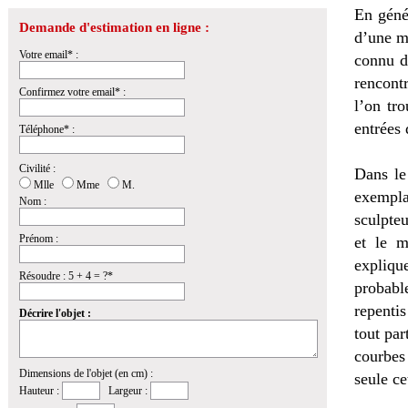
En génér
Demande d'estimation en ligne :
d’une ma
Votre email* :
connu d
rencont
Confirmez votre email* :
l’on tr
entrées 
Téléphone* :
Civilité :
Dans le
Mlle
Mme
M.
exempla
Nom :
sculpteu
Prénom :
et le m
expliqu
Résoudre : 5 + 4 = ?*
probable
repenti
Décrire l'objet :
tout par
courbes
Dimensions de l'objet (en cm) :
seule ce
Hauteur :
Largeur :