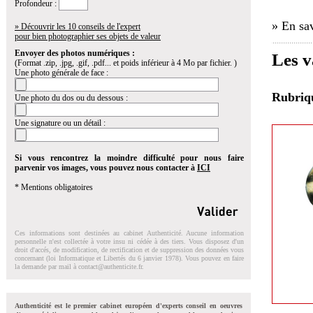
Profondeur :
» En sav
» Découvrir les 10 conseils de l'expert
pour bien photographier ses objets de valeur
Envoyer des photos numériques :
Les v
(Format .zip, .jpg, .gif, .pdf... et poids inférieur à 4 Mo par fichier. )
Une photo générale de face :
Rubri
Une photo du dos ou du dessous :
Une signature ou un détail :
Si vous rencontrez la moindre difficulté pour nous faire
parvenir vos images, vous pouvez nous contacter à
ICI
* Mentions obligatoires
Ces informations sont destinées au cabinet Authenticité. Aucune information
personnelle n'est collectée à votre insu ni cédée à des tiers. Vous disposez d'un
droit d'accés, de modification, de rectification et de suppression des données vous
concernant (loi Informatique et Libertés du 6 janvier 1978). Vous pouvez en faire
la demande par mail à
contact@authenticite.fr
.
Authenticité est le premier cabinet européen d'experts conseil en oeuvres