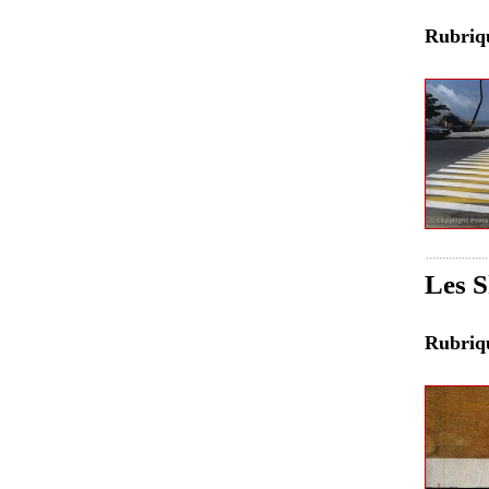
Rubri
Les S
Rubri