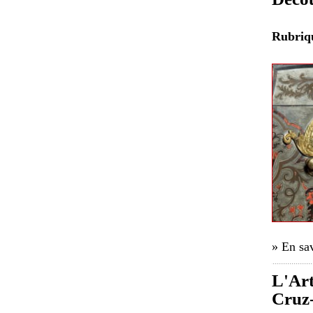
Rubri
» En sav
L'Art
Cruz