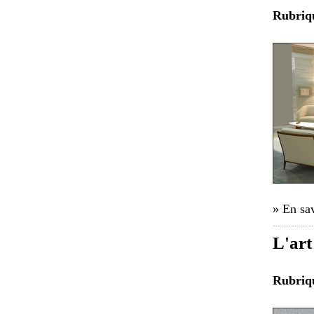
Rubri
» En sav
L'art
Rubri