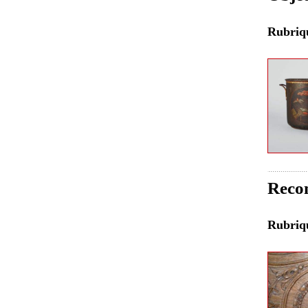
Rubri
Recon
Rubri