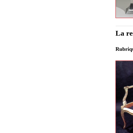
La re
Rubri