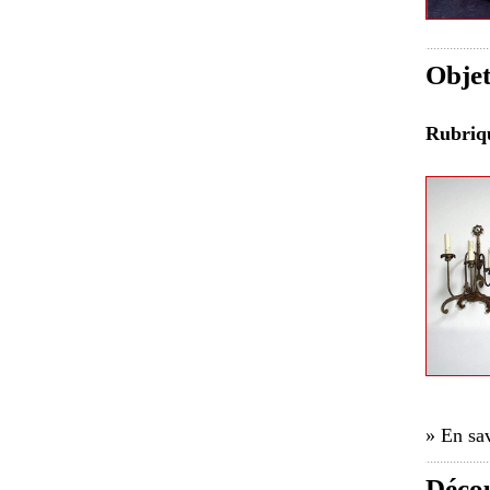
Objet
Rubri
» En sav
Décou