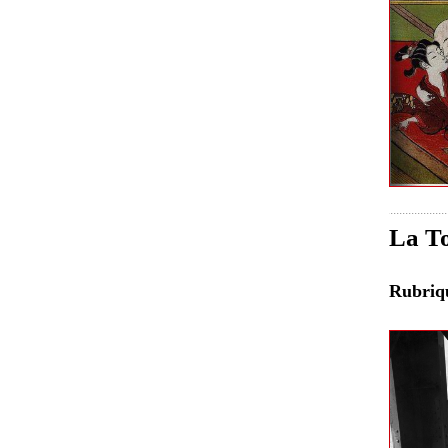
La To
Rubri