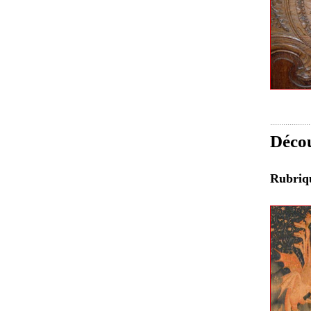
Décou
Rubri