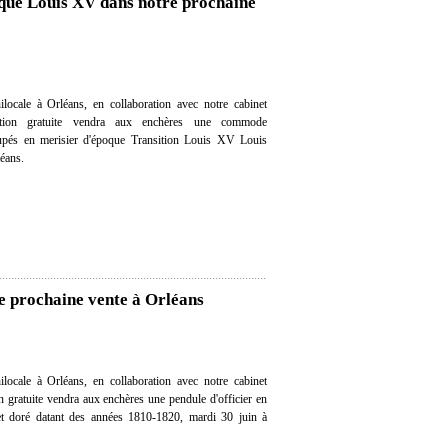
que Louis XV dans notre prochaine
locale à Orléans, en collaboration avec notre cabinet
imation gratuite vendra aux enchères une commode
oupés en merisier d'époque Transition Louis XV Louis
éans.
re prochaine vente à Orléans
locale à Orléans, en collaboration avec notre cabinet
on gratuite vendra aux enchères une pendule d'officier en
 et doré datant des années 1810-1820, mardi 30 juin à