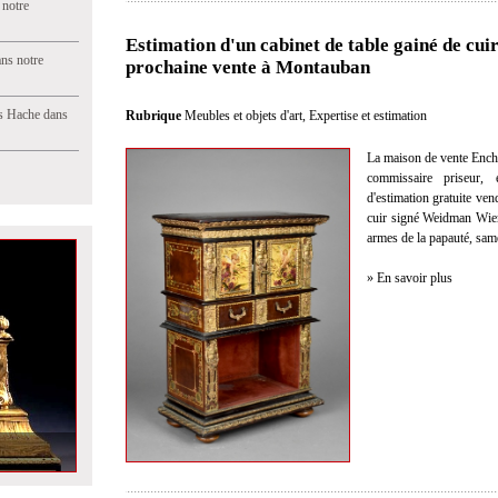
 notre
Estimation d'un cabinet de table gainé de cu
ns notre
prochaine vente à Montauban
s Hache dans
Rubrique
Meubles et objets d'art
,
Expertise et estimation
La maison de vente Enc
commissaire priseur, 
d'estimation gratuite ven
cuir signé Weidman Wien 
armes de la papauté, sa
» En savoir plus