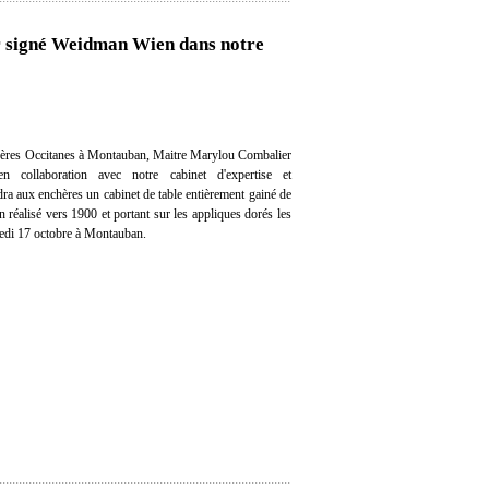
ir signé Weidman Wien dans notre
hères Occitanes à Montauban, Maitre Marylou Combalier
en collaboration avec notre cabinet d'expertise et
dra aux enchères un cabinet de table entièrement gainé de
réalisé vers 1900 et portant sur les appliques dorés les
medi 17 octobre à Montauban.