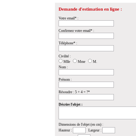
Demande d'estimation en ligne :
Votre email* :
Confirmez votre email* :
Téléphone* :
Civilité :
Mlle
Mme
M.
Nom :
Prénom :
Résoudre : 5 + 4 = ?*
Décrire l'objet :
Dimensions de l'objet (en cm) :
Hauteur :
Largeur :