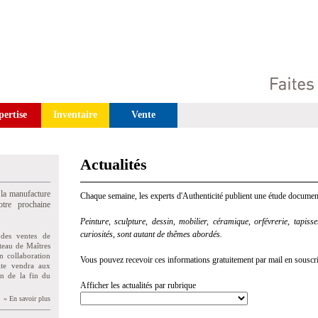
pertise
Inventaire
Vente
Actualités
 la manufacture
Chaque semaine, les experts d'Authenticité publient une étude document
tre prochaine
Peinture, sculpture, dessin, mobilier, céramique, orfévrerie, tapisseri
curiosités, sont autant de thêmes abordés.
des ventes de
teau de Maîtres
n collaboration
Vous pouvez recevoir ces informations gratuitement par mail en souscriva
uite vendra aux
on de la fin du
Afficher les actualités par rubrique
» En savoir plus