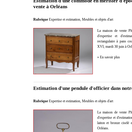
Estimation d'une commode en merisier d'épo
vente à Orléans
Rubrique
Expertise et estimation
,
Meubles et objets d'art
La maison de vente Phi
d'expertise et d'est
rectangulaire à pans c
XVI, mardi 30 juin à Orl
» En savoir plus
Estimation d'une pendule d'officier dans not
Rubrique
Expertise et estimation
,
Meubles et objets d'art
La maison de vente Phi
d'expertise et d'estimati
laiton et bronze ciselé
Orléans.