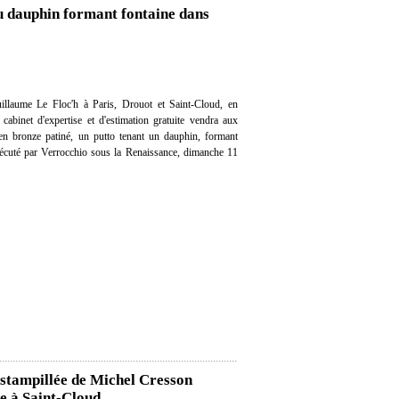
u dauphin formant fontaine dans
llaume Le Floc'h à Paris, Drouot et Saint-Cloud, en
 cabinet d'expertise et d'estimation gratuite vendra aux
en bronze patiné, un putto tenant un dauphin, formant
éxécuté par Verrocchio sous la Renaissance, dimanche 11
estampillée de Michel Cresson
e à Saint-Cloud