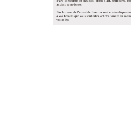
d'art, spécialistes en meubles, objets d'art, sculptures, tab
anciens et modernes.
Nos bureaux de Paris et de Londres sont à votre dispositi
à vos besoins que vous souhaitiez acheter, vendre ou conna
vos objets.