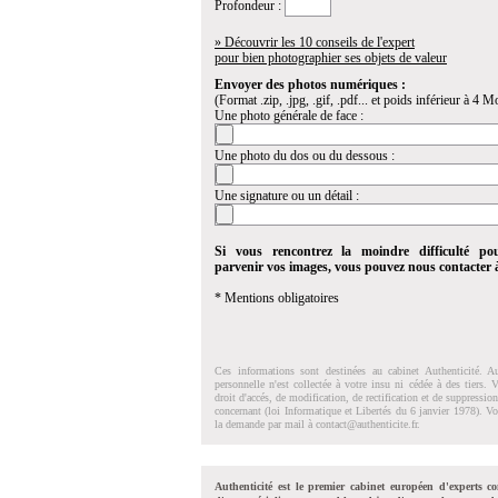
Profondeur :
» Découvrir les 10 conseils de l'expert
pour bien photographier ses objets de valeur
Envoyer des photos numériques :
(Format .zip, .jpg, .gif, .pdf... et poids inférieur à 4 Mo
Une photo générale de face :
Une photo du dos ou du dessous :
Une signature ou un détail :
Si vous rencontrez la moindre difficulté po
parvenir vos images, vous pouvez nous contacter
* Mentions obligatoires
Ces informations sont destinées au cabinet Authenticité. A
personnelle n'est collectée à votre insu ni cédée à des tiers.
droit d'accés, de modification, de rectification et de suppressi
concernant (loi Informatique et Libertés du 6 janvier 1978). V
la demande par mail à
contact@authenticite.fr
.
Authenticité est le premier cabinet européen d'experts co