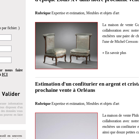
Rubrique
Expertise et estimation
,
Meubles et objets d'art
La maison de vente Gui
 par fichier. )
collaboration avec notre
enchères une paire de ch
l'une de Michel Cresson
» En savoir plus
ur nous faire
 à
ICI
Estimation d'un confiturier en argent et cris
prochaine vente à Orléans
Rubrique
Expertise et estimation
,
Meubles et objets d'art
ucune information
 Vous disposez d'un
on des données vous
ous pouvez en faire
La maison de vente Philo
collaboration avec notre
enchères un confiturier e
ainsi que douze petites c
nseil en oeuvres