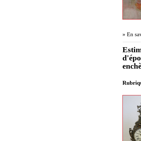
» En sav
Estim
d'épo
enchè
Rubri