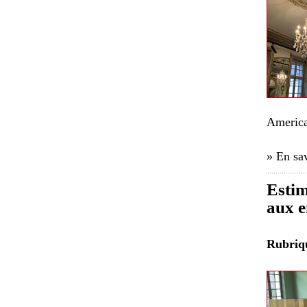
America
» En sav
Estim
aux e
Rubri