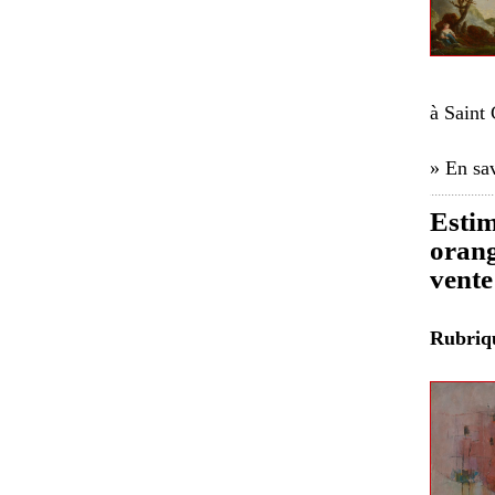
à Saint
» En sav
Estim
orang
vente
Rubri