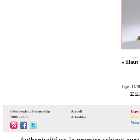
» Haut 
Page : 14
37
38
©Authenticite Partnership
Accueil
Exper
2008 - 2025
Actualités
Inven
Vente
Authenticité
est le premier cabinet euro