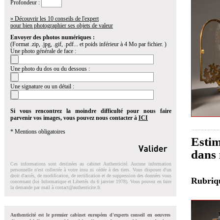
Profondeur :
» Découvrir les 10 conseils de l'expert
pour bien photographier ses objets de valeur
Envoyer des photos numériques :
(Format .zip, .jpg, .gif, .pdf... et poids inférieur à 4 Mo par fichier. )
Une photo générale de face :
Une photo du dos ou du dessous :
Une signature ou un détail :
Si vous rencontrez la moindre difficulté pour nous faire
parvenir vos images, vous pouvez nous contacter à
ICI
* Mentions obligatoires
Estim
dans 
Ces informations sont destinées au cabinet Authenticité. Aucune information
personnelle n'est collectée à votre insu ni cédée à des tiers. Vous disposez d'un
droit d'accés, de modification, de rectification et de suppression des données vous
Rubri
concernant (loi Informatique et Libertés du 6 janvier 1978). Vous pouvez en faire
la demande par mail à
contact@authenticite.fr
.
Authenticité est le premier cabinet européen d'experts conseil en oeuvres