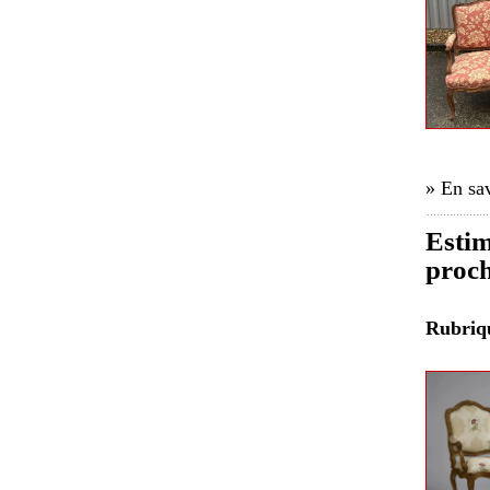
» En sav
Estim
proch
Rubri