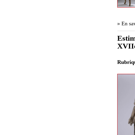
» En sav
Estim
XVIIe
Rubri