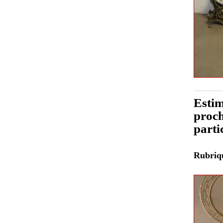
Estim
proch
parti
Rubri