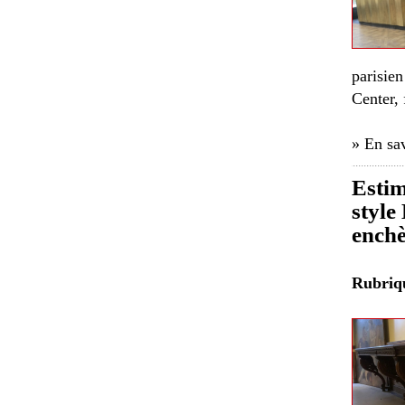
parisie
Center,
» En sav
Estim
style
enchè
Rubri