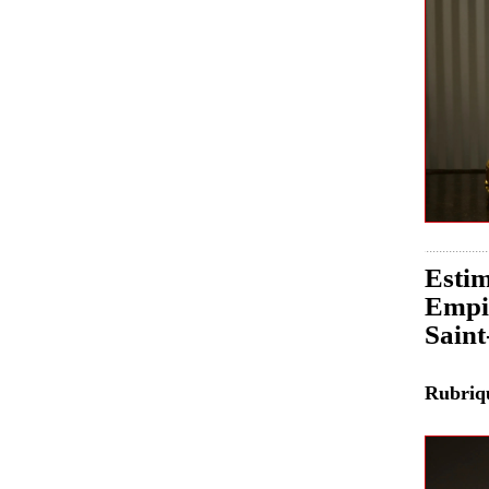
Estim
Empir
Sain
Rubri