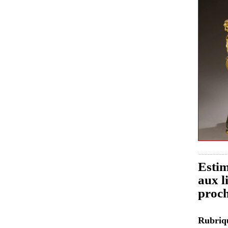
Estim
aux l
proch
Rubri