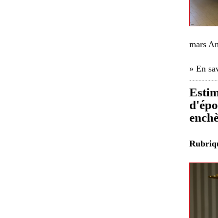
mars Am
» En sav
Estim
d'épo
enchè
Rubri