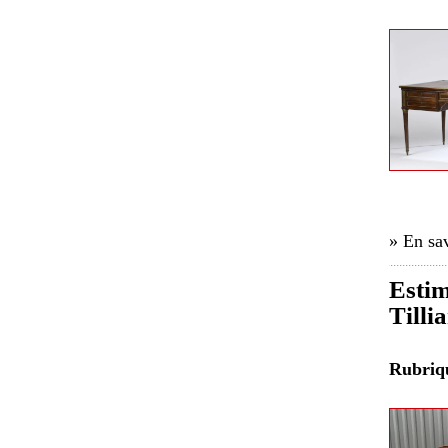
» En sav
Estim
Tilli
Rubri