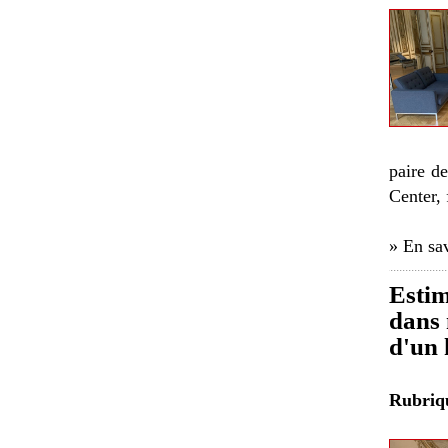
paire d
Center,
» En sav
Estim
dans 
d'un 
Rubri