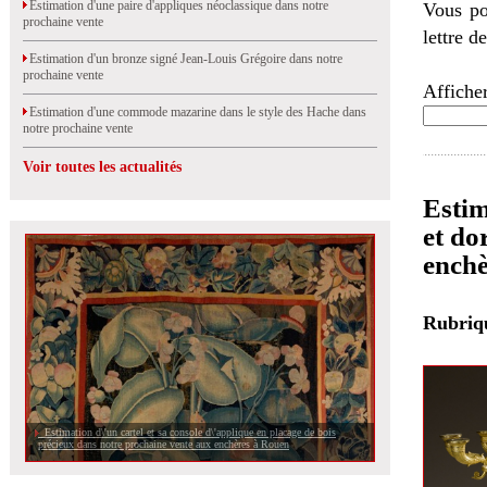
Estimation d'une paire d'appliques néoclassique dans notre
Vous po
prochaine vente
lettre d
Estimation d'un bronze signé Jean-Louis Grégoire dans notre
prochaine vente
Afficher
Estimation d'une commode mazarine dans le style des Hache dans
notre prochaine vente
Voir toutes les actualités
Estim
et do
enchè
Rubri
Estimation d\'un cartel et sa console d\'applique en placage de bois
précieux dans notre prochaine vente aux enchères à Rouen