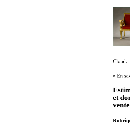
Cloud.
» En sav
Estim
et do
vente
Rubri