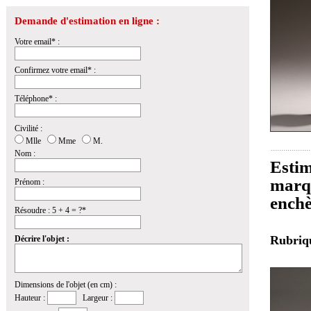
Demande d'estimation en ligne :
Votre email* :
Confirmez votre email* :
Téléphone* :
Civilité :
Mlle
Mme
M.
Nom :
Estim
marqu
Prénom :
enchè
Résoudre : 5 + 4 = ?*
Rubri
Décrire l'objet :
Dimensions de l'objet (en cm) :
Hauteur :
Largeur :