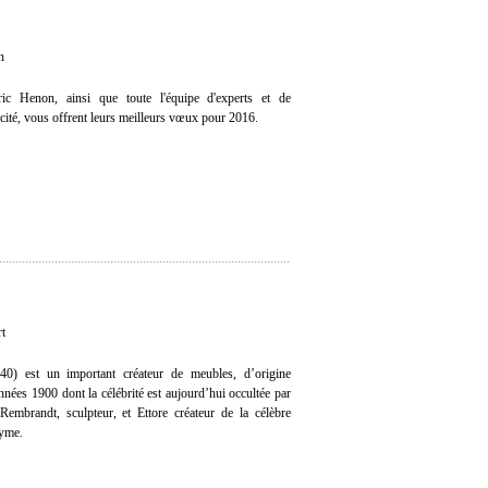
n
ic Henon, ainsi que toute l'équipe d'experts et de
icité, vous offrent leurs meilleurs vœux pour 2016.
rt
40) est un important créateur de meubles, d’origine
 années 1900 dont la célébrité est aujourd’hui occultée par
 Rembrandt, sculpteur, et Ettore créateur de la célèbre
nyme.