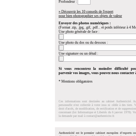
Profondeur :
» Découvrir les 10 conseils de l'expert
pour bien photographier ses objets de valeur
Envoyer des photos numériques :
(Format .zip, .jpg, .gif, .pdf... et poids inférieur à 4 Mo
Une photo générale de face :
Une photo du dos ou du dessous :
Une signature ou un détail :
Si vous rencontrez la moindre difficulté po
parvenir vos images, vous pouvez nous contacter
* Mentions obligatoires
Ces informations sont destinées au cabinet Authenticité. A
personnelle n'est collectée à votre insu ni cédée à des tiers.
droit d'accés, de modification, de rectification et de suppressi
concernant (loi Informatique et Libertés du 6 janvier 1978). V
la demande par mail à
contact@authenticite.fr
.
Authenticité est le premier cabinet européen d'experts co