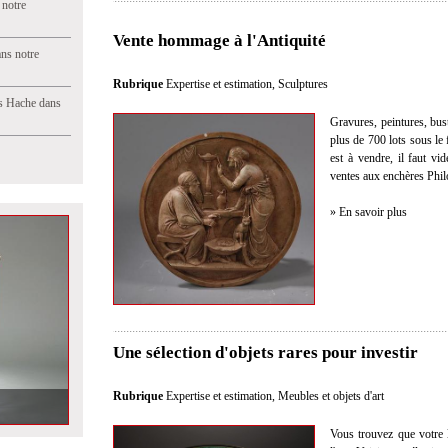
 notre
Vente hommage à l'Antiquité
ns notre
Rubrique
Expertise et estimation
,
Sculptures
s Hache dans
Gravures, peintures, bust
plus de 700 lots sous le 
est à vendre, il faut vi
ventes aux enchères Philo
» En savoir plus
Une sélection d'objets rares pour investir
Rubrique
Expertise et estimation
,
Meubles et objets d'art
 dans notre
Vous trouvez que votre l