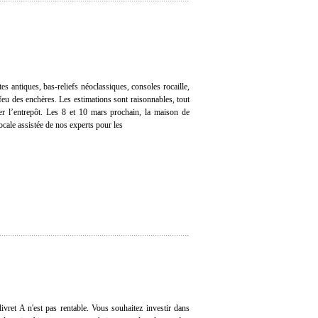
es antiques, bas-reliefs néoclassiques, consoles rocaille,
feu des enchères. Les estimations sont raisonnables, tout
der l’entrepôt. Les 8 et 10 mars prochain, la maison de
cale assistée de nos experts pour les
ivret A n'est pas rentable. Vous souhaitez investir dans