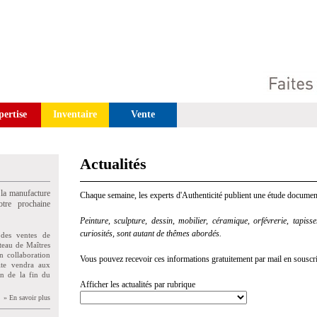
pertise
Inventaire
Vente
Actualités
 la manufacture
Chaque semaine, les experts d'Authenticité publient une étude document
tre prochaine
Peinture, sculpture, dessin, mobilier, céramique, orfévrerie, tapisseri
curiosités, sont autant de thêmes abordés.
des ventes de
teau de Maîtres
n collaboration
Vous pouvez recevoir ces informations gratuitement par mail en souscriva
uite vendra aux
on de la fin du
Afficher les actualités par rubrique
» En savoir plus