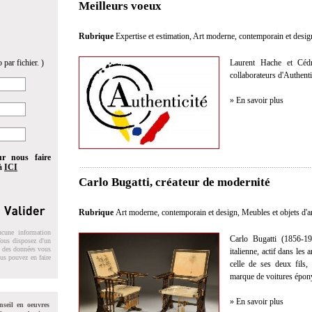
Meilleurs voeux
Rubrique
Expertise et estimation
,
Art moderne, contemporain et desig
 par fichier. )
Laurent Hache et Cédr
collaborateurs d'Authent
» En savoir plus
ur nous faire
 à
ICI
Carlo Bugatti, créateur de modernité
Rubrique
Art moderne, contemporain et design
,
Meubles et objets d'a
ucune information
Carlo Bugatti (1856-19
 Vous disposez d'un
on des données vous
italienne, actif dans les
ous pouvez en faire
celle de ses deux fils,
marque de voitures épo
» En savoir plus
nseil en oeuvres