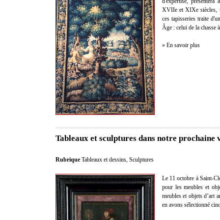
d'expertise, présentera
XVIIe et XIXe siècles, 
ces tapisseries traite 
Âge : celui de la chasse à
» En savoir plus
Tableaux et sculptures dans notre prochaine 
Rubrique
Tableaux et dessins
,
Sculptures
Le 11 octobre à Saint-Clo
pour les meubles et obje
meubles et objets d’art 
en avons sélectionné cin