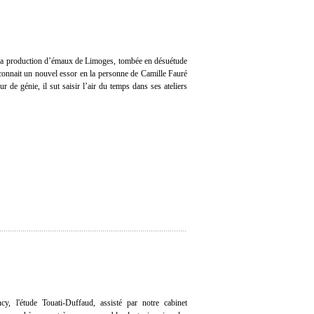
 la production d’émaux de Limoges, tombée en désuétude
 connait un nouvel essor en la personne de Camille Fauré
 de génie, il sut saisir l’air du temps dans ses ateliers
y, l'étude Touati-Duffaud, assisté par notre cabinet