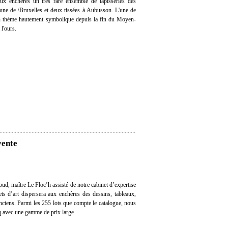
 aux enchères un très rare ensemble de tapisseries des
une de \Bruxelles et deux tissées à Aubusson. L'une de
d'un thème hautement symbolique depuis la fin du Moyen-
 l'ours.
vente
ud, maître Le Floc’h assisté de notre cabinet d’expertise
ts d’art dispersera aux enchères des dessins, tableaux,
anciens. Parmi les 255 lots que compte le catalogue, nous
q avec une gamme de prix large.