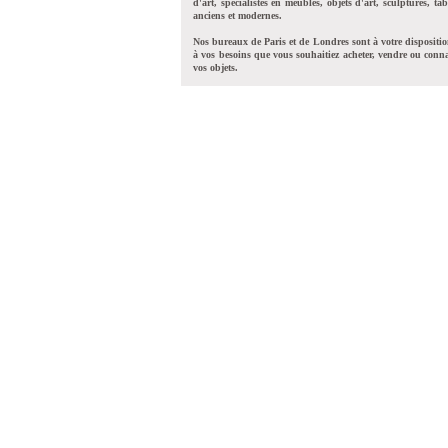
d'art, spécialistes en meubles, objets d'art, sculptures, tab
anciens et modernes.
Nos bureaux de Paris et de Londres sont à votre dispositi
à vos besoins que vous souhaitiez acheter, vendre ou conna
vos objets.