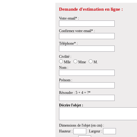
Demande d'estimation en ligne :
Votre email* :
Confirmez votre email* :
Téléphone* :
Civilité :
Mlle
Mme
M.
Nom :
Prénom :
Résoudre : 5 + 4 = ?*
Décrire l'objet :
Dimensions de l'objet (en cm) :
Hauteur :
Largeur :