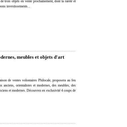
n de trois objets en vente prochainement, dont la rareté et
 bons investissements...
dernes, meubles et objets d'art
aison de ventes volontaires Philocale, proposera au feu
ux anciens, orientalistes et modernes, des meubles, des
 anciens et modernes. Découvrez en exclusivité 4 coups de