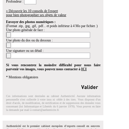
Profondeur :
» Découvrir les 10 conseils de l'expert
pour bien photographier ses objets de valeur
Envoyer des photos numériques :
(Format .zip, .jpg, .gif, .pdf... et poids inférieur à 4 Mo par fichier. )
Une photo générale de face :
Une photo du dos ou du dessous :
Une signature ou un détail :
Si vous rencontrez la moindre difficulté pour nous faire
parvenir vos images, vous pouvez nous contacter à
ICI
* Mentions obligatoires
Ces informations sont destinées au cabinet Authenticité. Aucune information
personnelle n'est collectée à votre insu ni cédée à des tiers. Vous disposez d'un
droit d'accés, de modification, de rectification et de suppression des données vous
concernant (loi Informatique et Libertés du 6 janvier 1978). Vous pouvez en faire
la demande par mail à
contact@authenticite.fr
.
Authenticité est le premier cabinet européen d'experts conseil en oeuvres