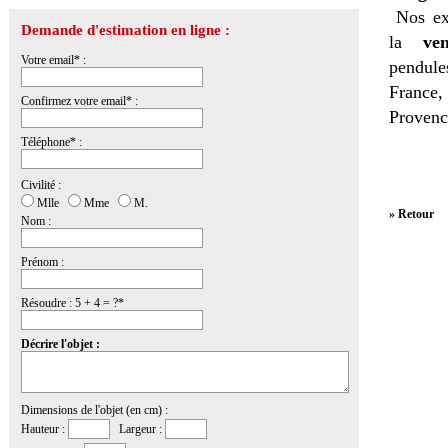
Nos ex
Demande d'estimation en ligne :
la
ven
Votre email* :
pendules
France,
Confirmez votre email* :
Provenc
Téléphone* :
Civilité :
Mlle
Mme
M.
» Retour
Nom :
Prénom :
Résoudre : 5 + 4 = ?*
Décrire l'objet :
Dimensions de l'objet (en cm) :
Hauteur :
Largeur :