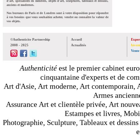
d'art, spécialistes en meubles, objets d'art, sculptures, tableaux et dessins,
anciens et modernes.
Nos bureaux de Paris et de Londres sont à votre disposition pour répondre
à vos besoins que vous souhaitiez acheter, vendre ou connaître la valeur de
vos objets.
©Authenticite Partnership
Accueil
Exper
2008 - 2025
Actualités
Inven
Vente
Authenticité
est le premier cabinet euro
cinquantaine d'experts et de comm
Art d'Asie, Art moderne, Art contemporain, A
Armes anciennes
Assurance Art et clientèle privée, Art nouve
Estampes et livres, Mobil
Photographie, Sculpture, Tableaux et dessins 
e