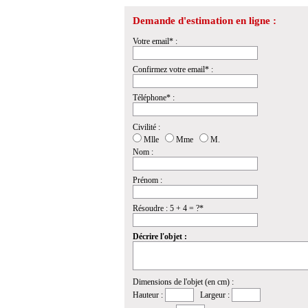
Demande d'estimation en ligne :
Votre email* :
Confirmez votre email* :
Téléphone* :
Civilité :
Mlle
Mme
M.
Nom :
Prénom :
Résoudre : 5 + 4 = ?*
Décrire l'objet :
Dimensions de l'objet (en cm) :
Hauteur :
Largeur :