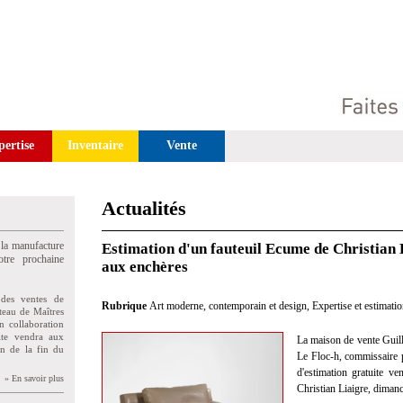
pertise
Inventaire
Vente
Actualités
 la manufacture
Estimation d'un fauteuil Ecume de Christian 
tre prochaine
aux enchères
des ventes de
Rubrique
Art moderne, contemporain et design
,
Expertise et estimati
teau de Maîtres
n collaboration
uite vendra aux
La maison de vente Guil
on de la fin du
Le Floc-h, commissaire pr
d'estimation gratuite v
» En savoir plus
Christian Liaigre, diman