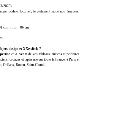
3-2020).
 taupe modèle "Ecume", le piètement laqué noir (rayures,
01 cm - Prof. : 86 cm
os
bjets design et XXe siècle ?
pertise
et la
vente
de vos tableaux anciens et peintures
iens, bronzes et tapisserie sur toute la France, à Paris et
e, Orléans, Rouen, Saint-Cloud
.