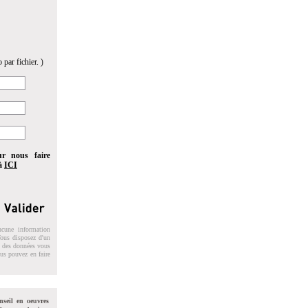
 par fichier. )
ur nous faire
 à
ICI
ucune information
 Vous disposez d'un
on des données vous
ous pouvez en faire
nseil en oeuvres