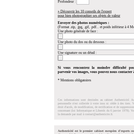
Profondeur :
» Découvrir les 10 conseils de l'expert
pour bien photographier ses objets de valeur
Envoyer des photos numériques :
(Format .zip, .jpg, .gif, .pdf... et poids inférieur à 4 Mo
Une photo générale de face :
Une photo du dos ou du dessous :
Une signature ou un détail :
Si vous rencontrez la moindre difficulté po
parvenir vos images, vous pouvez nous contacter
* Mentions obligatoires
Ces informations sont destinées au cabinet Authenticité. A
personnelle n'est collectée à votre insu ni cédée à des tiers.
droit d'accés, de modification, de rectification et de suppressi
concernant (loi Informatique et Libertés du 6 janvier 1978). V
la demande par mail à
contact@authenticite.fr
.
Authenticité est le premier cabinet européen d'experts co